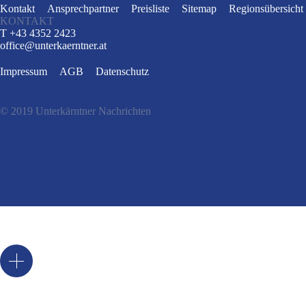
Kontakt
Ansprechpartner
Preisliste
Sitemap
Regionsübersicht
KONTAKT
T +43 4352 2423
office
@
unterkaerntner.at
Impressum
AGB
Datenschutz
© 2019 Unterkärntner Nachrichten
e
t
n