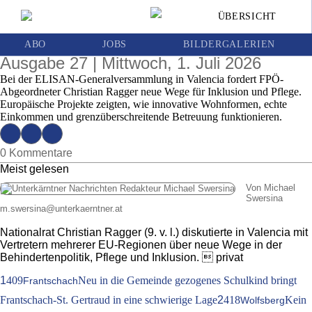
Christian Ragger in Valencia: Europäische
ÜBERSICHT
Beispiele sollen Österreichs
Behindertenpolitik erneuern
ABO
JOBS
BILDERGALERIEN
Ausgabe 27 | Mittwoch, 1. Juli 2026
Bei der ELISAN-Generalversammlung in Valencia fordert FPÖ-
Abgeordneter Christian Ragger neue Wege für Inklusion und Pflege.
Europäische Projekte zeigten, wie innovative Wohnformen, echte
Einkommen und grenzüberschreitende Betreuung funktionieren.
0 Kommentare
Meist gelesen
Von Michael
Swersina
m.swersina
@
unterkaerntner.at
Nationalrat Christian Ragger (9. v. l.) diskutierte in Valencia mit
Vertretern mehrerer EU-Regionen über neue Wege in der
Behindertenpolitik, Pflege und Inklusion.  privat
1
409
Neu in die Gemeinde gezogenes Schulkind bringt
Frantschach
Frantschach-St. Gertraud in eine schwierige Lage
2
418
Kein
Wolfsberg