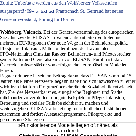
Zutritt: Unbefugte werden aus den Wolfsberger Volksschulen
ausgesperrt
3
409
Frantschach-St. Gertraud hat neuen
Frantschach
Gemeindevorstand, Ehrung für Dorner
Wolfsberg, Valencia.
Bei der Generalversammlung des europäischen
Sozialnetzwerks ELISAN in Valencia diskutierten Vertreter aus
mehreren EU‑Regionen über neue Wege in der Behindertenpolitik,
Pflege und Inklusion. Mitten unter ihnen: der Lavanttaler
FPÖ‑Nationalrat Christian Ragger, Behinderten- und Pflegesprecher
seiner Partei und Generalsekretär von ELISAN. Für ihn ist klar:
Österreich müsse stärker von erfolgreichen europäischen Modellen
lernen.
Ragger erinnerte in seinem Beitrag daran, dass ELISAN vor rund 15
Jahren als kleines Netzwerk begann habe und sich inzwischen zu einer
wichtigen Plattform für grenzüberschreitende Sozialpolitik entwickelt
hat. Ziel des Netzwerks ist es, europäische Regionen und Städte
miteinander zu verbinden, um gute Beispiele in Pflege, Inklusion,
Betreuung und sozialer Teilhabe sichtbar zu machen und
weiterzugeben. ELISAN arbeitet eng mit öffentlichen Institutionen
zusammen und fördert Austauschprogramme, Pilotprojekte und
gemeinsame Strategien.
»Funktionierende Modelle liegen oft näher, als
man denkt«