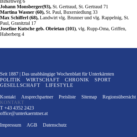
Birkenweg 6
Johann Monsberger
(93),
St. Gertraud, St. Gertraud 71
Martina Wasner
(60),
St. Paul, Buxersiedlung 33
Max Schifferl
(68),
Landwirt vlg. Brunner und vlg. Rappelnig, St.
Paul, Granitztal 17
Josefine Kutsche geb. Obrietan (101)
, vlg. Rupp-Oma, Griffen,
Haberberg 4
Seit 1887
Das unabhängige Wochenblatt
für Unterkärnten
POLITIK
WIRTSCHAFT
CHRONIK
SPORT
GESELLSCHAFT
LIFESTYLE
Kontakt
Ansprechpartner
Preisliste
Sitemap
Regionsübersicht
KONTAKT
T +43 4352 2423
office
@
unterkaerntner.at
Impressum
AGB
Datenschutz