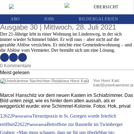
Schimmel in Genossenschaftswohnung:
ÜBERSICHT
Junger Wolfsberger fürchtet um Gesundheit
und Geld
ABO
JOBS
BILDERGALERIEN
Ausgabe 30 | Mittwoch, 28. Juli 2021
Der 21-Jährige lebt in einer Wohnung im Lindenweg, in der sich
immer wieder Schimmel bildet. Er will raus – aber nicht auf die
gezahlte Ablöse verzichten. Er möchte eine Gemeindewohnung – und
die Ablöse vom Vermieter. Der bemüht sich um eine Lösung.
0 Kommentare
Meist gelesen
Von Horst Kakl
kakl
@
unterkaerntner.at
Marcel Hanschitz vor dem neuen Kasten im Schlafzimmer. Das
Bild unten zeigt, wie es hinter dem alten aussah, als er
weggerückt wurde: eine Schimmel-Kolonie. Fotos: Hok, privat
1
2622
Tierarztpraxis in St. Georgen wurde feierlich
Panorama
eröffnet
2
2622
Betroffene zur Baustelle im Twimberger
Panorama
Graben: »Man muss schauen, dass sie für uns überlebbar ist«