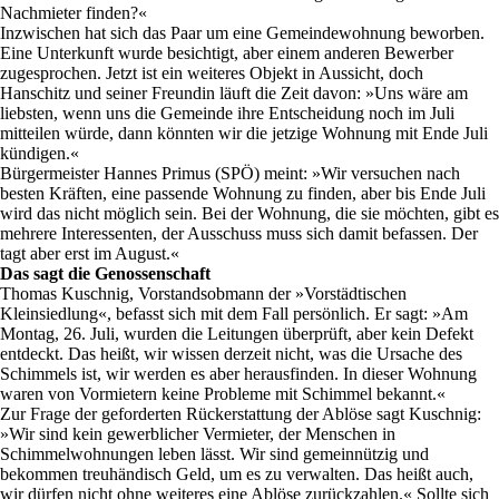
Nachmieter finden?«
Inzwischen hat sich das Paar um eine Gemeindewohnung beworben.
Eine Unterkunft wurde besichtigt, aber einem anderen Bewerber
zugesprochen. Jetzt ist ein weiteres Objekt in Aussicht, doch
Hanschitz und seiner Freundin läuft die Zeit davon: »Uns wäre am
liebsten, wenn uns die Gemeinde ihre Entscheidung noch im Juli
mitteilen würde, dann könnten wir die jetzige Wohnung mit Ende Juli
kündigen.«
Bürgermeister Hannes Primus (SPÖ) meint: »Wir versuchen nach
besten Kräften, eine passende Wohnung zu finden, aber bis Ende Juli
wird das nicht möglich sein. Bei der Wohnung, die sie möchten, gibt es
mehrere Interessenten, der Ausschuss muss sich damit befassen. Der
tagt aber erst im August.«
Das sagt die Genossenschaft
Thomas Kuschnig, Vorstandsobmann der »Vorstädtischen
Kleinsiedlung«, befasst sich mit dem Fall persönlich. Er sagt: »Am
Montag, 26. Juli, wurden die Leitungen überprüft, aber kein Defekt
entdeckt. Das heißt, wir wissen derzeit nicht, was die Ursache des
Schimmels ist, wir werden es aber herausfinden. In dieser Wohnung
waren von Vormietern keine Probleme mit Schimmel bekannt.«
Zur Frage der geforderten Rückerstattung der Ablöse sagt Kuschnig:
»Wir sind kein gewerblicher Vermieter, der Menschen in
Schimmelwohnungen leben lässt. Wir sind gemeinnützig und
bekommen treuhändisch Geld, um es zu verwalten. Das heißt auch,
wir dürfen nicht ohne weiteres eine Ablöse zurückzahlen.« Sollte sich