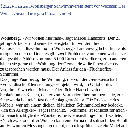
3
2622
Wolfsberger Schwimmverein steht vor Wechsel: Der
Panorama
Vereinsvorstand tritt geschlossen zurück
Wolfsberg.
»Wir wollen hier raus«, sagt Marcel Hanschitz. Der 21-
jährige Arbeiter und seine Lebensgefährtin würden ihre
Genossenschaftswohnung im Wolfsberger Lindenweg lieber heute als
morgen verlassen. Doch es gibt zwei Probleme: Zum einen wollen sie
die gezahlte Ablöse von rund 5.000 Euro nicht verlieren, zum anderen
hätten sie gerne eine Wohnung der Gemeinde – die ihnen aber erst
zugesprochen werden muss. Der Anlass für den »Fluchtreflex«:
Schimmel!
Das junge Paar bezog die Wohnung, die von der Genossenschaft
»Vorstädtische Kleinsiedlung« vergeben wird, im Oktober des
Vorjahrs. Etwa einen Monat später rückte Hanschitz den
Schlafzimmer-Kasten, den er vom Vormieter übernommen hatte, zur
Seite – »da hat mich fast der Schlag getroffen«. Die Rückseite des
Möbels war mit einem dicken, bläulichen Schimmelpolster bedeckt.
»Ich bin Allergiker«, sagt Hanschitz, »Schimmel ist schlecht für mich.«
Er benachrichtigte die »Vorstädtische Kleinsiedlung« – und wartete.
»Nach zwei oder drei Wochen kam eine Firma und sah sich den Befall
an. Es wurden Messungen gemacht, danach sprühten sie ein Mittel auf