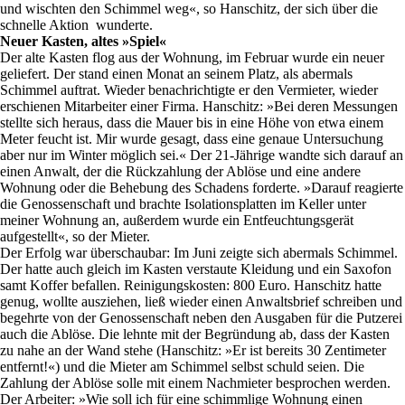
und wischten den Schimmel weg«, so Hanschitz, der sich über die
schnelle Aktion wunderte.
Neuer Kasten, altes »Spiel«
Der alte Kasten flog aus der Wohnung, im Februar wurde ein neuer
geliefert. Der stand einen Monat an seinem Platz, als abermals
Schimmel auftrat. Wieder benachrichtigte er den Vermieter, wieder
erschienen Mitarbeiter einer Firma. Hanschitz: »Bei deren Messungen
stellte sich heraus, dass die Mauer bis in eine Höhe von etwa einem
Meter feucht ist. Mir wurde gesagt, dass eine genaue Untersuchung
aber nur im Winter möglich sei.« Der 21-Jährige wandte sich darauf an
einen Anwalt, der die Rückzahlung der Ablöse und eine andere
Wohnung oder die Behebung des Schadens forderte. »Darauf reagierte
die Genossenschaft und brachte Isolationsplatten im Keller unter
meiner Wohnung an, außerdem wurde ein Entfeuchtungsgerät
aufgestellt«, so der Mieter.
Der Erfolg war überschaubar: Im Juni zeigte sich abermals Schimmel.
Der hatte auch gleich im Kasten verstaute Kleidung und ein Saxofon
samt Koffer befallen. Reinigungskosten: 800 Euro. Hanschitz hatte
genug, wollte ausziehen, ließ wieder einen Anwaltsbrief schreiben und
begehrte von der Genossenschaft neben den Ausgaben für die Putzerei
auch die Ablöse. Die lehnte mit der Begründung ab, dass der Kasten
zu nahe an der Wand stehe (Hanschitz: »Er ist bereits 30 Zentimeter
entfernt!«) und die Mieter am Schimmel selbst schuld seien. Die
Zahlung der Ablöse solle mit einem Nachmieter besprochen werden.
Der Arbeiter: »Wie soll ich für eine schimmlige Wohnung einen