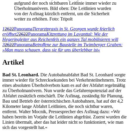
aufgrund der noch sichtbaren Leitlinie immer wieder zu
Überholmanövern. Bild oben: Die Leitlinien wurden
von der Asfinag kürzlich entfernt, um die Sicherheit
weiter zu erhöhen. Foto: Tripolt
1
2622
Panorama
Tierarztpraxis in St. Georgen wurde feierlich
eröffnet
2
2622
Panorama
Kitzrettung im Lavanttal: Wie der
Hegeringleiter aus Reichenfels ein ganzes Tal mobilisieren will
3
2622
Panorama
Betroffene zur Baustelle im Twimberger Graben:
»Man muss schauen, dass sie für uns überlebbar ist«
Artikel
Bad St. Leonhard.
Die Autobahnabfahrt Bad St. Leonhard sorgte
immer wieder für Schrecksekunden bei Verkehrsteilnehmern. Trotz
eines absoluten Überholverbots kam es auf der Abfahrt regelmäßig
zu Überholmanövern. Nun wurde das Gefahrenpotenzial auf der
Abfahrt zusätzlich entschärft. Die Asfinag, zuständig für Planung,
Bau und Betrieb der österreichischen Autobahnen, hat auf der 4,2
Kilometer lange Abfahrt Leitlinien, die noch sichtbar waren,
entfernt. Walter Mocnik, Pressesprecher des Asfinag dazu: »Wir
haben bereits im Vorjahr die Leitlinien abgefräst. Zuerst wurden die
Linien übermalt, aber das hat leider nicht so funktioniert, wie man
sich das vorgestellt hat.«