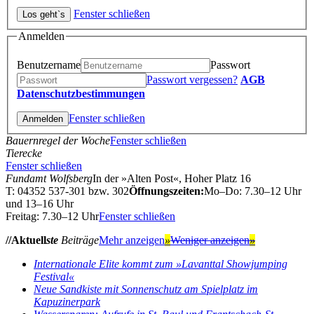
Fenster schließen
Anmelden
Benutzername
Passwort
Passwort vergessen?
AGB
Datenschutzbestimmungen
Fenster schließen
Bauernregel der Woche
Fenster schließen
Tierecke
Fenster schließen
Fundamt Wolfsberg
In der »Alten Post«, Hoher Platz 16
T: 04352 537-301 bzw. 302
Öffnungszeiten:
Mo–Do: 7.30–12 Uhr
und 13–16 Uhr
Freitag: 7.30–12 Uhr
Fenster schließen
//Aktuell
ste
Beiträge
Mehr anzeigen
»
Weniger anzeigen
»
Internationale Elite kommt zum »Lavanttal Showjumping
Festival«
Neue Sandkiste mit Sonnenschutz am Spielplatz im
Kapuzinerpark