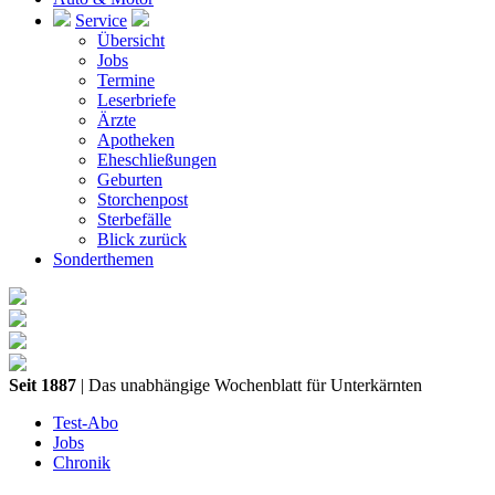
Service
Übersicht
Jobs
Termine
Leserbriefe
Ärzte
Apotheken
Eheschließungen
Geburten
Storchenpost
Sterbefälle
Blick zurück
Sonderthemen
Seit 1887
| Das unabhängige Wochenblatt für Unterkärnten
Test-Abo
Jobs
Chronik