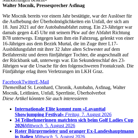
Walter Mocnik, Pressesprecher Asfinag
Wie Mocnik bereits vor einem Jahr bestätigte, war der Auslöser für
die Aufhebung der Überholmöglichkeiten ein Unfall, der sich am
18. Juni 2021 auf der Autobahnabfahrt zutrug. Ein 23-Jähriger war
damals gegen 4.45 Uhr mit seinem Pkw auf der Abfahrt Richtung
B78 unterwegs. Entgegen kam ihm ein Fahrzeug, gelenkt von einer
16-Jährigen aus dem Bezirk Murtal, die im Zuge ihrer L17-
Ausbildungsfahrt mit ihrer 32 Jahre alten Schwester auf dem
Beifahrersitz und deren fünfjähriger Tochter, die angeschnallt auf
der Rückbank saß, unterwegs war. Ein Sekundenschlaf des 23-
Jährigen war die Ursache für den folgenschweren Frontalcrash. Die
Fünfjährige erlag ihren Verletzungen im LKH Graz.
Facebook
Twitter
E-Mail
Themen
Bad St. Leonhard, Chronik, Autobahn, Asfinag, Walter
Mocnik, Leitlinien, Unfall, Sperrlinie, Überholverbot
Diese Artikel könnten Sie auch interessieren
Internationale Elite kommt zum »Lavanttal
Showjumping Festival«
Freitag,
7. August 2026
34 Teilnehmerinnen matchten sich beim Golf Ladies Cup
2026
Mittwoch,
5. August 2026
Roter Bürgermeister und oranger Ex-Landeshauptmann
in Italien
Mittwoch,
5. August 2026