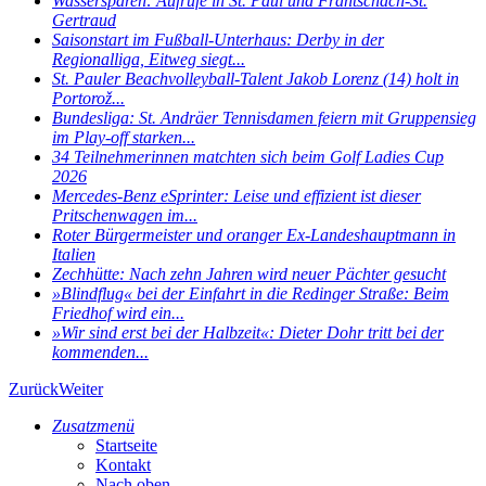
Wassersparen: Aufrufe in St. Paul und Frantschach-St.
Gertraud
Saisonstart im Fußball-Unterhaus: Derby in der
Regionalliga, Eitweg siegt...
St. Pauler Beachvolleyball-Talent Jakob Lorenz (14) holt in
Portorož...
Bundesliga: St. Andräer Tennisdamen feiern mit Gruppensieg
im Play-off starken...
34 Teilnehmerinnen matchten sich beim Golf Ladies Cup
2026
Mercedes-Benz eSprinter: Leise und effizient ist dieser
Pritschenwagen im...
Roter Bürgermeister und oranger Ex-Landeshauptmann in
Italien
Zechhütte: Nach zehn Jahren wird neuer Pächter gesucht
»Blindflug« bei der Einfahrt in die Redinger Straße: Beim
Friedhof wird ein...
»Wir sind erst bei der Halbzeit«: Dieter Dohr tritt bei der
kommenden...
Zurück
Weiter
Zusatzmenü
Startseite
Kontakt
Nach oben