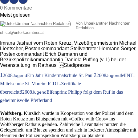
0 Kommentare
Meist gelesen
Von Unterkärntner Nachrichten
Redaktion
office
@
unterkaerntner.at
Imrana Jashari vom Roten Kreuz, Vizebürgermeisterin Michael
Lientscher, Postenkommandant-Stellvertreter Hermann Sorger,
Postenkommandant Erich Darmann und
Bezirkspolizeikommandantin Daniela Puffing (v. l.) bei der
Veranstaltung im Rathaus. Stadtpresse
1
2608
Ein Jahr Kindermalschule St. Paul
2
2608
MINT-
Jugend
Jugend
Mittelschule St. Marein: ICDL-Zertifikate
überreicht
3
2608
Elfenprinz Philipp folgt dem Ruf in das
Jugend
geheimnisvolle Pfefferland
Wolfsberg.
Kürzlich wurde in Kooperation von der Polizei und dem
Roten Kreuz zum Blutspenden mit »Coffee with Cops« ins
Wolfsberger Rathaus geladen. Zahlreiche Lavanttaler nutzten die
Gelegenheit, um Blut zu spenden und sich in lockerer Atmosphäre mit
Beamten der Polizeiinspektion Wolfsberg zu plaudern.