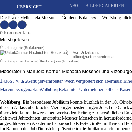
»Goldene Balance«: Zum Jubiläum wurde auch
ABO
BILDERGALERIEN
ÜBERSICHT
Ausgabe 25 | Montag, 22. Juni 2026
Die Praxis »Michaela Messner – Goldene Balance« in Wolfsberg blickte
Seit 1887
| Das unabhängige Wochenblatt für Unterkärnten
0 Kommentare
Meist gelesen
Überkategorie (Redakteure)
Von Unbekannt
office
@
unterkaerntner.at
Überkategorie (Bezirke)Überkategorie (Rubriken)
Moderatorin Manuela Karner, Michaela Messner und Vizebürgerme
1
436
Geflügelverarbeiter Wech vergrößert sich abermals: Ein
St. Andrä
Marein bezogen
3
425
Bekannter Unternehmer soll das Kasern
Wolfsberg
Wolfsberg.
Ein besonderes Jubiläum konnte kürzlich in der 10.-Oktobe
diesem Anlass überbrachte Vizebürgermeister Jürgen Jöbstl die Glückw
über viele Jahre hinweg einen wertvollen Beitrag zur persönlichen Ent
Seit zwei Jahrzehnten unterstützt Messner Menschen in herausfordern
angeschlossenen Akademie hat sie sich als feste Größe im Bereich Bera
Im Rahmen der Jubiläumsfeier präsentierte die Jubilarin auch ihr ne