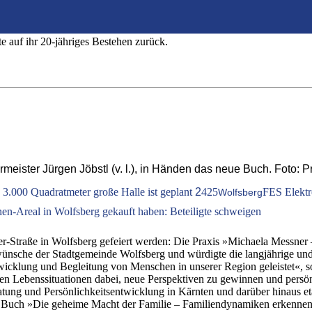
 ein Buch präsentiert
 auf ihr 20-jähriges Bestehen zurück.
ister Jürgen Jöbstl (v. l.), in Händen das neue Buch. Foto: P
e 3.000 Quadratmeter große Halle ist geplant
2
425
FES Elektro
Wolfsberg
en-Areal in Wolfsberg gekauft haben: Beteiligte schweigen
r-Straße in Wolfsberg gefeiert werden: Die Praxis »Michaela Messner 
ünsche der Stadtgemeinde Wolfsberg und würdigte die langjährige und e
wicklung und Begleitung von Menschen in unserer Region geleistet«, so
den Lebenssituationen dabei, neue Perspektiven zu gewinnen und persö
tung und Persönlichkeitsentwicklung in Kärnten und darüber hinaus eta
ues Buch »Die geheime Macht der Familie – Familiendynamiken erkennen