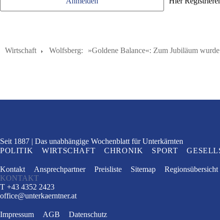
Anmelden
Hier Registriere
Wirtschaft
Wolfsberg:
»Goldene Balance«: Zum Jubiläum wurde a
Seit 1887
Das unabhängige Wochenblatt
für Unterkärnten
POLITIK
WIRTSCHAFT
CHRONIK
SPORT
GESELL
Kontakt
Ansprechpartner
Preisliste
Sitemap
Regionsübersicht
KONTAKT
T +43 4352 2423
office
@
unterkaerntner.at
Impressum
AGB
Datenschutz