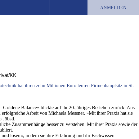
ANMELDEN
TEST-ABO
JOBS
CHRONIK
rivat/KK
technik hat ihren zehn Millionen Euro teuren Firmenhauptsitz in St.
– Goldene Balance« blickte auf ihr 20-jähriges Bestehen zurück. Aus
rfolgreiche Arbeit von Michaela Messner. »Mit ihrer Praxis hat sie
 Jöbstl.
nliche Zusammenhänge besser zu verstehen. Mit ihrer Praxis sowie der
bliert.
 und lösen«, in dem sie ihre Erfahrung und ihr Fachwissen