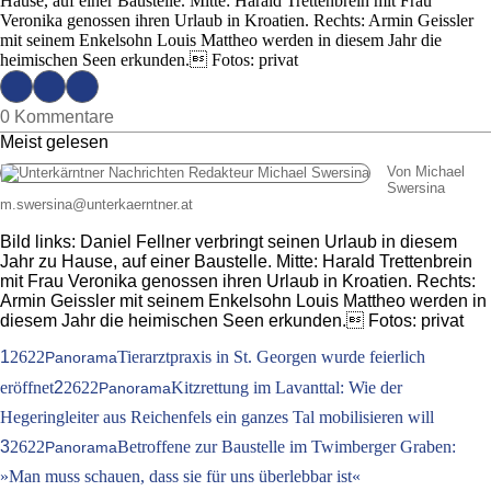
Hause, auf einer Baustelle. Mitte: Harald Trettenbrein mit Frau
Veronika genossen ihren Urlaub in Kroatien. Rechts: Armin Geissler
mit seinem Enkelsohn Louis Mattheo werden in diesem Jahr die
heimischen Seen erkunden. Fotos: privat
0 Kommentare
Meist gelesen
Von Michael
Swersina
m.swersina
@
unterkaerntner.at
Bild links: Daniel Fellner verbringt seinen Urlaub in diesem
Jahr zu Hause, auf einer Baustelle. Mitte: Harald Trettenbrein
mit Frau Veronika genossen ihren Urlaub in Kroatien. Rechts:
Armin Geissler mit seinem Enkelsohn Louis Mattheo werden in
diesem Jahr die heimischen Seen erkunden. Fotos: privat
1
2622
Tierarztpraxis in St. Georgen wurde feierlich
Panorama
eröffnet
2
2622
Kitzrettung im Lavanttal: Wie der
Panorama
Hegeringleiter aus Reichenfels ein ganzes Tal mobilisieren will
3
2622
Betroffene zur Baustelle im Twimberger Graben:
Panorama
»Man muss schauen, dass sie für uns überlebbar ist«