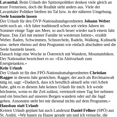
Lavanttal.
Beim Urlaub der Spitzenpolitiker denken viele gleich an
teure Fernreisen, doch die Realität sieht anders aus. Viele der
Lavanttaler Politiker bleiben im Tal bzw. in der näheren Umgebung.
Seele baumeln lassen
Der Urlaub für den ÖVP-Nationalratabgeordneten
Johann Weber
steht noch an. »Ich fahre traditionell schon seit vielen Jahren im
Sommer einige Tage ans Meer, so auch heuer wieder nach einem Jahr
Pause. Das Ziel mit meiner Familie ist wiederum Istrien«, erzählt
Weber. Baden, Schwimmen, Schnorcheln, Radeln, Walking, Kulinarik
usw. stehen ebenso auf dem Programm wie einfach abschalten und die
Seele baumeln lassen.
Danach folgt eine Woche in Österreich mit Wandern, Mountainbiken.
Der Nationalrat bezeichnet es so: »Ein Aktivurlaub zum
Energietanken.«
Kein Urlaub
Der Urlaub ist für den FPÖ-Nationalratsabgeordneten
Christian
Ragger
in diesem Jahr gestrichen. Ragger, der auch als Rechtsanwalt
tätig ist, sagt: »Dadurch, dass ich beruflich aktuell sehr viel Arbeit
habe, gibt es in diesem Jahr keinen Urlaub für mich. Ich werde
höchstens, wenn es die Zeit zulässt, vereinzelt einen Tag frei nehmen
und ein bisschen auf unseren Bergen wandern oder auf die Jagd
gehen. Ansonsten steht bei mir diesmal nichts auf dem Programm.«
Hausbau statt Urlaub
Keinen Urlaub geplant hat auch Landesrat
Daniel Fellner
(SPÖ) aus
St. Andrä. »Wir bauen zu Hause gerade um und ich versuche, die