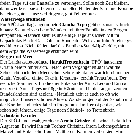
freien Tage auf der Baustelle zu verbringen. Sollte noch Zeit bleiben,
dann werde ich sie auf den sensationellen Hütten der Sau- und Koralpe
bei einer guten Jause verbringen«, gibt Fellner preis.
Wasserwege erkunden
Für SPÖ-Landtagsabgeordnete
Claudia Arpa
geht es zunächst hoch
hinaus: Sie wird sich beim Wandern mit ihrer Familie in den Bergen
entspannen. »Danach zieht es uns einige Tage ans Meer. Mit im
Gepäck das Buch ›Das Café am Rande der Welt‹ von John Strelecky«,
erzählt Arpa. Nicht fehlen darf das Familien-Stand-Up-Paddle, mit
dem Arpa die Wasserwege erkunden wird.
Berge und Meer
Der Landtagsabgeordnete
Harald
Trettenbrein
(FPÖ) hat seinen
Urlaub bereits hinter sich. »Nach dem vergangenen Jahr war die
Sehnsucht nach dem Meer schon sehr groß, daher war ich mit meiner
Gattin Veronika einige Tage in Kroatien«, erzählt Trettenbrein. Der
restliche Sommer ist für die drei Enkelkinder Anna, Leo und Emma
reserviert. Auch Tagesausflüge in Kärnten und in den angrenzenden
Bundesländern sind geplant. »Natürlich geht es auch so oft wie
möglich auf unsere schönen Almen: Wanderungen auf der Saualm und
der Koralm sind jedes Jahr im Programm. Im Herbst geht es, wie
schon seit Jahren, einige Tage nach Südtirol«, so Trettenbrein.
Urlaub in Kärnten
Der SPÖ-Landtagsabgeordnete
Armin Geissler
tritt seinen Urlaub im
August an. Er wird ihn mit Tochter Christina, ihrem Lebensgefährten
Marcel und Enkelsohn Louis Mattheo in Kärnten verbringen. »Im