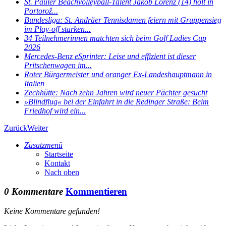
St. Pauler Beachvolleyball-Talent Jakob Lorenz (14) holt in
Portorož...
Bundesliga: St. Andräer Tennisdamen feiern mit Gruppensieg
im Play-off starken...
34 Teilnehmerinnen matchten sich beim Golf Ladies Cup
2026
Mercedes-Benz eSprinter: Leise und effizient ist dieser
Pritschenwagen im...
Roter Bürgermeister und oranger Ex-Landeshauptmann in
Italien
Zechhütte: Nach zehn Jahren wird neuer Pächter gesucht
»Blindflug« bei der Einfahrt in die Redinger Straße: Beim
Friedhof wird ein...
Zurück
Weiter
Zusatzmenü
Startseite
Kontakt
Nach oben
0 Kommentare
Kommentieren
Keine Kommentare gefunden!