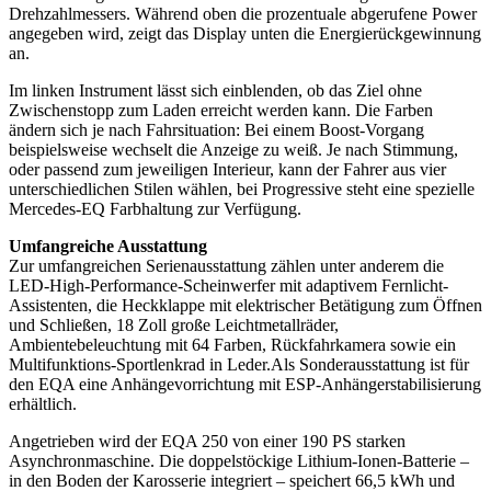
Drehzahlmessers. Während oben die prozentuale abgerufene Power
angegeben wird, zeigt das Display unten die Energierückgewinnung
an.
Im linken Instrument lässt sich einblenden, ob das Ziel ohne
Zwischenstopp zum Laden erreicht werden kann. Die Farben
ändern sich je nach Fahrsituation: Bei einem Boost-Vorgang
beispielsweise wechselt die Anzeige zu weiß. Je nach Stimmung,
oder passend zum jeweiligen Interieur, kann der Fahrer aus vier
unterschiedlichen Stilen wählen, bei Progressive steht eine spezielle
Mercedes-EQ Farbhaltung zur Verfügung.
Umfangreiche Ausstattung
Zur umfangreichen Serienausstattung zählen unter anderem die
LED-High-Performance-Scheinwerfer mit adaptivem Fernlicht-
Assistenten, die Heckklappe mit elektrischer Betätigung zum Öffnen
und Schließen, 18 Zoll große Leichtmetallräder,
Ambientebeleuchtung mit 64 Farben, Rückfahrkamera sowie ein
Multifunktions-Sportlenkrad in Leder.Als Sonderausstattung ist für
den EQA eine Anhängevorrichtung mit ESP-Anhängerstabilisierung
erhältlich.
Angetrieben wird der EQA 250 von einer 190 PS starken
Asynchronmaschine. Die doppelstöckige Lithium-Ionen-Batterie –
in den Boden der Karosserie integriert – speichert 66,5 kWh und