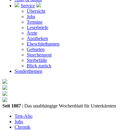
Service
Übersicht
Jobs
Termine
Leserbriefe
Ärzte
Apotheken
Eheschließungen
Geburten
Storchenpost
Sterbefälle
Blick zurück
Sonderthemen
Seit 1887
| Das unabhängige Wochenblatt für Unterkärnten
Test-Abo
Jobs
Chronik