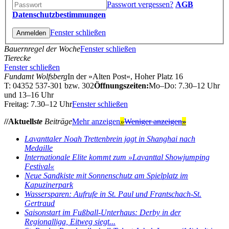
Passwort vergessen?
AGB
Datenschutzbestimmungen
Fenster schließen
Bauernregel der Woche
Fenster schließen
Tierecke
Fenster schließen
Fundamt Wolfsberg
In der »Alten Post«, Hoher Platz 16
T: 04352 537-301 bzw. 302
Öffnungszeiten:
Mo–Do: 7.30–12 Uhr
und 13–16 Uhr
Freitag: 7.30–12 Uhr
Fenster schließen
//Aktuell
ste
Beiträge
Mehr anzeigen
»
Weniger anzeigen
»
Lavanttaler Noah Trettenbrein jagt in Shanghai nach
Medaille
Internationale Elite kommt zum »Lavanttal Showjumping
Festival«
Neue Sandkiste mit Sonnenschutz am Spielplatz im
Kapuzinerpark
Wassersparen: Aufrufe in St. Paul und Frantschach-St.
Gertraud
Saisonstart im Fußball-Unterhaus: Derby in der
Regionalliga, Eitweg siegt...