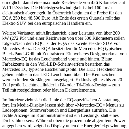
ermöglicht damit eine maximale Reichweite von 426 Kilometer laut
WLTP-Zyklus. Die Höchstgeschwindigkeit ist bei 160 km/h
elektronisch abgeriegelt. In Österreich beginnen die Preise für den
EQA 250 bei 48.590 Euro. Ab Ende des ersten Quartals rollt das
Elektro-SUV bei den europäischen Händlern ein.
Weitere Varianten mit Allradantrieb, einer Leistung von über 200
kW (272 PS) und einer Reichweite von über 500 Kilometern sollen
folgen.Nach dem EQC ist der EQA das zweite Elektro-SUV von
Mercedes-Benz. Der EQA besitzt den für Mercedes-EQ typischen
Black-Panel-Grill mit Zentralstern. Ein weiteres Designmerkmal von
Mercedes-EQ ist das Leuchtenband vorne und hinten. Blaue
Farbakzente in den Voll-LED-Scheinwerfern bestärken das
Mercedes-EQ typische Erscheinungsbild. Die LED-Heckleuchten
gehen nahtlos in das LED-Leuchtband über. Die Kennzeichen
werden in den Stoßfängern ausgelagert. Exklusiv gibt es bis zu 20
Zoll große Leichtmetallräder in Bi- oder Tri-Color-Design – zum
Teil mit roségoldenen oder blauen Dekorelementen.
Im Interieur zieht sich die Linie der EQ-spezifischen Ausstattung
fort. Im Media-Display lassen sich über »Mercedes-EQ« Menüs zu
Ladeoptionen, Stromverbrauch und Energiefluss aufrufen. Die
rechte Anzeige im Kombiinstrument ist ein Leistungs- statt eines
Drehzahlmessers. Während oben die prozentuale abgerufene Power
angegeben wird, zeigt das Display unten die Energierückgewinnung