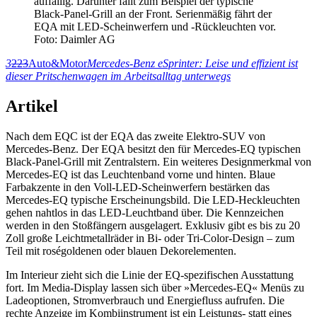
auffällig. Darunter fällt zum Beispiel der typische
Black-Panel-Grill an der Front. Serienmäßig fährt der
EQA mit LED-Scheinwerfern und -Rückleuchten vor.
Foto: Daimler AG
3
223
Auto&Motor
Mercedes-Benz eSprinter: Leise und effizient ist
dieser Pritschenwagen im Arbeitsalltag unterwegs
Artikel
Nach dem EQC ist der EQA das zweite Elektro-SUV von
Mercedes-Benz. Der EQA besitzt den für Mercedes-EQ typischen
Black-Panel-Grill mit Zentralstern. Ein weiteres Designmerkmal von
Mercedes-EQ ist das Leuchtenband vorne und hinten. Blaue
Farbakzente in den Voll-LED-Scheinwerfern bestärken das
Mercedes-EQ typische Erscheinungsbild. Die LED-Heckleuchten
gehen nahtlos in das LED-Leuchtband über. Die Kennzeichen
werden in den Stoßfängern ausgelagert. Exklusiv gibt es bis zu 20
Zoll große Leichtmetallräder in Bi- oder Tri-Color-Design – zum
Teil mit roségoldenen oder blauen Dekorelementen.
Im Interieur zieht sich die Linie der EQ-spezifischen Ausstattung
fort. Im Media-Display lassen sich über »Mercedes-EQ« Menüs zu
Ladeoptionen, Stromverbrauch und Energiefluss aufrufen. Die
rechte Anzeige im Kombiinstrument ist ein Leistungs- statt eines