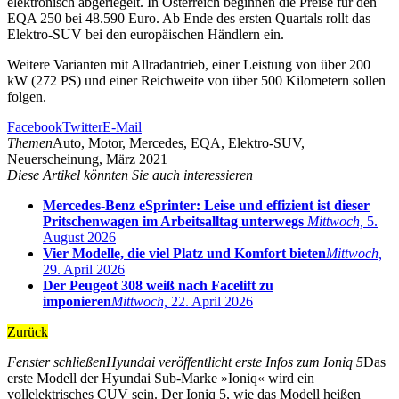
elektronisch abgeriegelt. In Österreich beginnen die Preise für den
EQA 250 bei 48.590 Euro. Ab Ende des ersten Quartals rollt das
Elektro-SUV bei den europäischen Händlern ein.
Weitere Varianten mit Allradantrieb, einer Leistung von über 200
kW (272 PS) und einer Reichweite von über 500 Kilometern sollen
folgen.
Facebook
Twitter
E-Mail
Themen
Auto, Motor, Mercedes, EQA, Elektro-SUV,
Neuerscheinung, März 2021
Diese Artikel könnten Sie auch interessieren
Mercedes-Benz eSprinter: Leise und effizient ist dieser
Pritschenwagen im Arbeitsalltag unterwegs
Mittwoch,
5.
August 2026
Vier Modelle, die viel Platz und Komfort bieten
Mittwoch,
29. April 2026
Der Peugeot 308 weiß nach Facelift zu
imponieren
Mittwoch,
22. April 2026
Zurück
Fenster schließen
Hyundai veröffentlicht erste Infos zum Ioniq 5
Das
erste Modell der Hyundai Sub-Marke »Ioniq« wird ein
vollelektrisches CUV sein. Der Ioniq 5, wie das Modell heißen