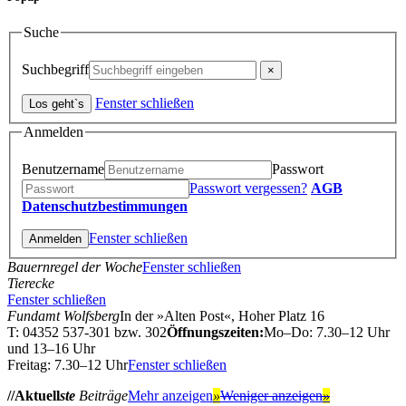
Suche
Suchbegriff
Fenster schließen
Anmelden
Benutzername
Passwort
Passwort vergessen?
AGB
Datenschutzbestimmungen
Fenster schließen
Bauernregel der Woche
Fenster schließen
Tierecke
Fenster schließen
Fundamt Wolfsberg
In der »Alten Post«, Hoher Platz 16
T: 04352 537-301 bzw. 302
Öffnungszeiten:
Mo–Do: 7.30–12 Uhr
und 13–16 Uhr
Freitag: 7.30–12 Uhr
Fenster schließen
//Aktuell
ste
Beiträge
Mehr anzeigen
»
Weniger anzeigen
»