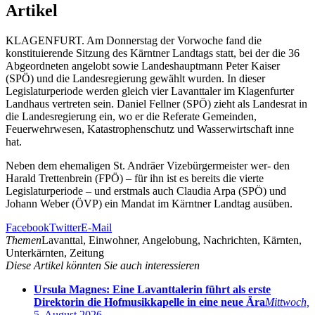
Artikel
KLAGENFURT. Am Donnerstag der Vorwoche fand die
konstituierende Sitzung des Kärntner Landtags statt, bei der die 36
Abgeordneten angelobt sowie Landeshauptmann Peter Kaiser
(SPÖ) und die Landesregierung gewählt wurden. In dieser
Legislaturperiode werden gleich vier Lavanttaler im Klagenfurter
Landhaus vertreten sein. Daniel Fellner (SPÖ) zieht als Landesrat in
die Landesregierung ein, wo er die Referate Gemeinden,
Feuerwehrwesen, Katastrophenschutz und Wasserwirtschaft inne
hat.
Neben dem ehemaligen St. Andräer Vizebürgermeister wer- den
Harald Trettenbrein (FPÖ) – für ihn ist es bereits die vierte
Legislaturperiode – und erstmals auch Claudia Arpa (SPÖ) und
Johann Weber (ÖVP) ein Mandat im Kärntner Landtag ausüben.
Facebook
Twitter
E-Mail
Themen
Lavanttal, Einwohner, Angelobung, Nachrichten, Kärnten,
Unterkärnten, Zeitung
Diese Artikel könnten Sie auch interessieren
Ursula Magnes: Eine Lavanttalerin führt als erste
Direktorin die Hofmusikkapelle in eine neue Ära
Mittwoch,
5. August 2026