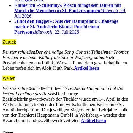
Emmerich »Schlemmy« Plösch bringt seit Jahren mit
Musik die Menschen in St. Paul zusammen
Mittwoch,
29.
Juli 2026
»I hol den Bagger«: Aus der Baumpflanz-Challenge
machte St. Andräerin Bianca Puschl einen
Partysong
Mittwoch,
22. Juli 2026
Zurück
Fenster schließen
Der ehemalige Song-Contest-Teilnehmer Thomas
Forstner war beim Kulturfrühstück in Wolfsberg dabei.
Viele
Persönlichkeiten aus Politik, Wirtschaft und dem gesellschaftlichen
Leben trafen sich im Alois-Huth-Park.
Artikel lesen
Weiter
Fenster schließen
" alt="" title="">
Tischlerei Hauptmann hat die
besten Lehrlinge des Bezirks
Der heurige
Bezirkslehrlingswettbewerb der Tischler wurde am 14. April in den
Werkstatträumlichkeiten der Landwirtschaftlichen Fachschule St.
Andrä durchgeführt. Die jeweiligen Sieger der drei Lehrjahre – alle
von der Tischlerei Hauptmann GmbH in Wolfsberg – werden den
Bezirk beim Landeswettbewerb vertreten.
Artikel lesen
Popup