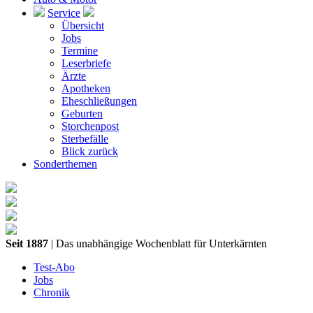
Service
Übersicht
Jobs
Termine
Leserbriefe
Ärzte
Apotheken
Eheschließungen
Geburten
Storchenpost
Sterbefälle
Blick zurück
Sonderthemen
Seit 1887
| Das unabhängige Wochenblatt für Unterkärnten
Test-Abo
Jobs
Chronik