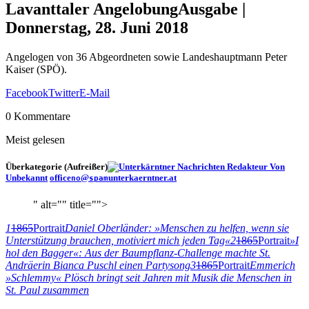
Lavanttaler Angelobung
Ausgabe |
Donnerstag, 28. Juni 2018
Angelogen von 36 Abgeordneten sowie Landeshauptmann Peter
Kaiser (SPÖ).
Facebook
Twitter
E-Mail
0 Kommentare
Meist gelesen
Überkategorie (Aufreißer)
Von
Unbekannt
office
@
unterkaerntner.at
no
spam
" alt="" title="">
1
1865
Portrait
Daniel Oberländer: »Menschen zu helfen, wenn sie
Unterstützung brauchen, motiviert mich jeden Tag«
2
1865
Portrait
»I
hol den Bagger«: Aus der Baumpflanz-Challenge machte St.
Andräerin Bianca Puschl einen Partysong
3
1865
Portrait
Emmerich
»Schlemmy« Plösch bringt seit Jahren mit Musik die Menschen in
St. Paul zusammen