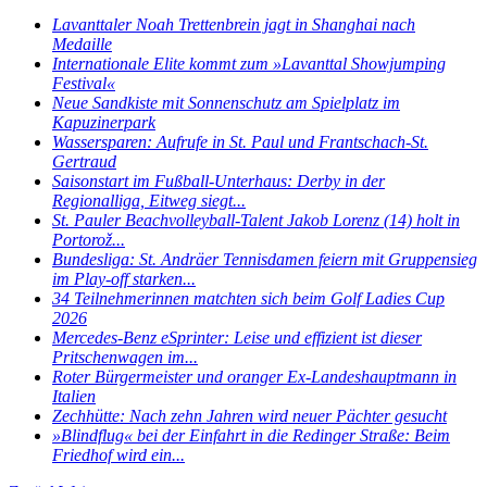
Lavanttaler Noah Trettenbrein jagt in Shanghai nach
Medaille
Internationale Elite kommt zum »Lavanttal Showjumping
Festival«
Neue Sandkiste mit Sonnenschutz am Spielplatz im
Kapuzinerpark
Wassersparen: Aufrufe in St. Paul und Frantschach-St.
Gertraud
Saisonstart im Fußball-Unterhaus: Derby in der
Regionalliga, Eitweg siegt...
St. Pauler Beachvolleyball-Talent Jakob Lorenz (14) holt in
Portorož...
Bundesliga: St. Andräer Tennisdamen feiern mit Gruppensieg
im Play-off starken...
34 Teilnehmerinnen matchten sich beim Golf Ladies Cup
2026
Mercedes-Benz eSprinter: Leise und effizient ist dieser
Pritschenwagen im...
Roter Bürgermeister und oranger Ex-Landeshauptmann in
Italien
Zechhütte: Nach zehn Jahren wird neuer Pächter gesucht
»Blindflug« bei der Einfahrt in die Redinger Straße: Beim
Friedhof wird ein...