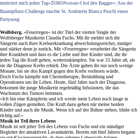
motiviert mich jeden Tag«
3
1865
»I hol den Bagger«: Aus der
Portrait
Baumpflanz-Challenge machte St. Andräerin Bianca Puschl einen
Partysong
Wolfsberg.
»Feuerregen« ist der Titel der vierten Single der
Wolfsberger Musikerin Claudia Fuchs. Mit ihr meldet sich die
Sängerin nach ihrer Krebserkrankung abwechslungsreicher, mutiger
und stärker denn je zurück. Mit »Feuerregen« verarbeitet die Sängerin
ihre Krankheit und dass es die Liebe und ihre Kinder sind, die ihr
jeden Tag die Kraft geben, weiterzukämpfen. Sie war 33 Jahre alt, als
sie die Diagnose Krebs erhielt. Die Ärzte gaben ihr nur noch wenige
Monate, bis sie den Kampf gegen den Krebs verlieren würde.
Doch Fuchs kämpfte mit Chemotherapie, Bestrahlung und
Operationen um ihr Leben. Heute, fünf Jahre nach der Diagnose,
bekommt die junge Musikerin regelmäßig Infusionen, die das
Wachstum des Tumors hemmen.
»Ich bin eine Kämpferin und ich werde mein Leben noch lange in
vollen Zügen genießen. Die Kraft dazu geben mir meine beiden
Kinder und auch die Musik. Wenn ich auf der Bühne stehen, blühe ich
richtig auf.«
Musik ist Teil ihres Lebens
Musik ist seit jeher Teil des Lebens von Fuchs und ein ständiger
Begleiter der attraktiven Lavanttalerin. Bereits mit fünf Jahren begann
sie mit Klavierunterricht, ab dem zehnten Lebensjahr folgten