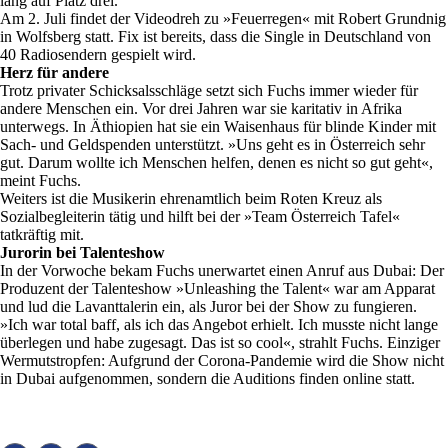
lang auf Platz drei.
Am 2. Juli findet der Videodreh zu »Feuerregen« mit Robert Grundnig
in Wolfsberg statt. Fix ist bereits, dass die Single in Deutschland von
40 Radiosendern gespielt wird.
Herz für andere
Trotz privater Schicksalsschläge setzt sich Fuchs immer wieder für
andere Menschen ein. Vor drei Jahren war sie karitativ in Afrika
unterwegs. In Äthiopien hat sie ein Waisenhaus für blinde Kinder mit
Sach- und Geldspenden unterstützt. »Uns geht es in Österreich sehr
gut. Darum wollte ich Menschen helfen, denen es nicht so gut geht«,
meint Fuchs.
Weiters ist die Musikerin ehrenamtlich beim Roten Kreuz als
Sozialbegleiterin tätig und hilft bei der »Team Österreich Tafel«
tatkräftig mit.
Jurorin bei Talenteshow
In der Vorwoche bekam Fuchs unerwartet einen Anruf aus Dubai: Der
Produzent der Talenteshow »Unleashing the Talent« war am Apparat
und lud die Lavanttalerin ein, als Juror bei der Show zu fungieren.
»Ich war total baff, als ich das Angebot erhielt. Ich musste nicht lange
überlegen und habe zugesagt. Das ist so cool«, strahlt Fuchs. Einziger
Wermutstropfen: Aufgrund der Corona-Pandemie wird die Show nicht
in Dubai aufgenommen, sondern die Auditions finden online statt.