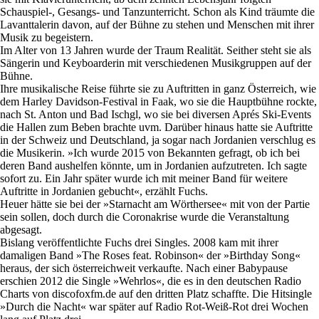
Schauspiel-, Gesangs- und Tanzunterricht. Schon als Kind träumte die
Lavanttalerin davon, auf der Bühne zu stehen und Menschen mit ihrer
Musik zu begeistern.
Im Alter von 13 Jahren wurde der Traum Realität. Seither steht sie als
Sängerin und Keyboarderin mit verschiedenen Musikgruppen auf der
Bühne.
Ihre musikalische Reise führte sie zu Auftritten in ganz Österreich, wie
dem Harley Davidson-Festival in Faak, wo sie die Hauptbühne rockte,
nach St. Anton und Bad Ischgl, wo sie bei diversen Aprés Ski-Events
die Hallen zum Beben brachte uvm. Darüber hinaus hatte sie Auftritte
in der Schweiz und Deutschland, ja sogar nach Jordanien verschlug es
die Musikerin. »Ich wurde 2015 von Bekannten gefragt, ob ich bei
deren Band aushelfen könnte, um in Jordanien aufzutreten. Ich sagte
sofort zu. Ein Jahr später wurde ich mit meiner Band für weitere
Auftritte in Jordanien gebucht«, erzählt Fuchs.
Heuer hätte sie bei der »Starnacht am Wörthersee« mit von der Partie
sein sollen, doch durch die Coronakrise wurde die Veranstaltung
abgesagt.
Bislang veröffentlichte Fuchs drei Singles. 2008 kam mit ihrer
damaligen Band »The Roses feat. Robinson« der »Birthday Song«
heraus, der sich österreichweit verkaufte. Nach einer Babypause
erschien 2012 die Single »Wehrlos«, die es in den deutschen Radio
Charts von discofoxfm.de auf den dritten Platz schaffte. Die Hitsingle
»Durch die Nacht« war später auf Radio Rot-Weiß-Rot drei Wochen