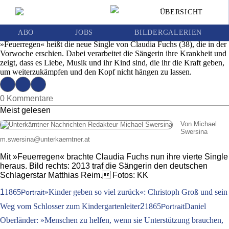
Auf der Bühne blüht die Lavanttaler Sängerin
ÜBERSICHT
und Komponistin Claudia Fuchs richtig auf
Ausgabe 26 | Mittwoch, 24. Juni 2020
ABO
JOBS
BILDERGALERIEN
»Feuerregen« heißt die neue Single von Claudia Fuchs (38), die in der
Vorwoche erschien. Dabei verarbeitet die Sängerin ihre Krankheit und
zeigt, dass es Liebe, Musik und ihr Kind sind, die ihr die Kraft geben,
um weiterzukämpfen und den Kopf nicht hängen zu lassen.
0 Kommentare
Meist gelesen
Von Michael
Swersina
m.swersina
@
unterkaerntner.at
Mit »Feuerregen« brachte Claudia Fuchs nun ihre vierte Single
heraus. Bild rechts: 2013 traf die Sängerin den deutschen
Schlagerstar Matthias Reim. Fotos: KK
1
1865
»Kinder geben so viel zurück«: Christoph Groß und sein
Portrait
Weg vom Schlosser zum Kindergartenleiter
2
1865
Daniel
Portrait
Oberländer: »Menschen zu helfen, wenn sie Unterstützung brauchen,