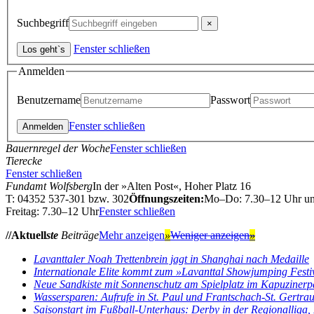
Suchbegriff
Fenster schließen
Anmelden
Benutzername
Passwort
Fenster schließen
Bauernregel der Woche
Fenster schließen
Tierecke
Fenster schließen
Fundamt Wolfsberg
In der »Alten Post«, Hoher Platz 16
T: 04352 537-301 bzw. 302
Öffnungszeiten:
Mo–Do: 7.30–12 Uhr u
Freitag: 7.30–12 Uhr
Fenster schließen
//Aktuell
ste
Beiträge
Mehr anzeigen
»
Weniger anzeigen
»
Lavanttaler Noah Trettenbrein jagt in Shanghai nach Medaille
Internationale Elite kommt zum »Lavanttal Showjumping Festi
Neue Sandkiste mit Sonnenschutz am Spielplatz im Kapuzinerp
Wassersparen: Aufrufe in St. Paul und Frantschach-St. Gertra
Saisonstart im Fußball-Unterhaus: Derby in der Regionalliga, E