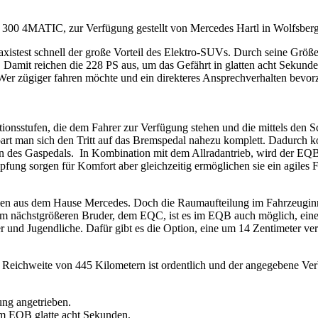
300 4MATIC, zur Verfügung gestellt von Mercedes Hartl in Wolfsberg,
axistest schnell der große Vorteil des Elektro-SUVs. Durch seine Grö
 Damit reichen die 228 PS aus, um das Gefährt in glatten acht Sekund
er zügiger fahren möchte und ein direkteres Ansprechverhalten bevor
tionsstufen, die dem Fahrer zur Verfügung stehen und die mittels den
part man sich den Tritt auf das Bremspedal nahezu komplett. Dadurc
ssen des Gaspedals. In Kombination mit dem Allradantrieb, wird der EQ
ung sorgen für Komfort aber gleichzeitig ermöglichen sie ein agiles F
llen aus dem Hause Mercedes. Doch die Raumaufteilung im Fahrzeugi
m nächstgrößeren Bruder, dem EQC, ist es im EQB auch möglich, eine 
nder und Jugendliche. Dafür gibt es die Option, eine um 14 Zentimeter v
Reichweite von 445 Kilometern ist ordentlich und der angegebene Ver
ng angetrieben.
im EQB glatte acht Sekunden.