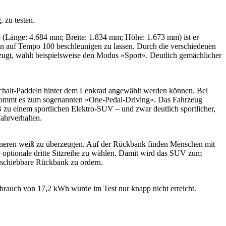
 zu testen.
ße (Länge: 4.684 mm; Breite: 1.834 mm; Höhe: 1.673 mm) ist er
en auf Tempo 100 beschleunigen zu lassen. Durch die verschiedenen
zugt, wählt beispielsweise den Modus »Sport«. Deutlich gemächlicher
 Schalt-Paddeln hinter dem Lenkrad angewählt werden können. Bei
h kommt es zum sogenannten »One-Pedal-Driving«. Das Fahrzeug
B zu einem sportlichen Elektro-SUV – und zwar deutlich sportlicher,
ahrverhalten.
nneren weiß zu überzeugen. Auf der Rückbank finden Menschen mit
optionale dritte Sitzreihe zu wählen. Damit wird das SUV zum
erschiebbare Rückbank zu ordern.
brauch von 17,2 kWh wurde im Test nur knapp nicht erreicht.