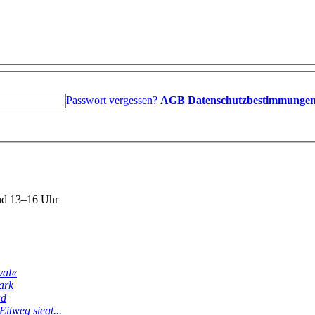
Passwort vergessen?
AGB
Datenschutzbestimmunge
nd 13–16 Uhr
val«
ark
ud
itweg siegt...