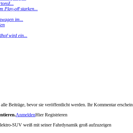
torož...
 Play-off starken...
enwagen im...
ien
hof wird ein...
le Beiträge, bevor sie veröffentlicht werden. Ihr Kommentar erscheint
ntieren.
Anmelden
Hier Registrieren
ektro-SUV weiß mit seiner Fahrdynamik groß aufzuzeigen