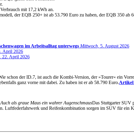
r.
n Verbrauch mit 17,2 kWh an.
gsmodell, der EQB 250+ ist ab 53.790 Euro zu haben, der EQB 350 ab 
itschenwagen im Arbeitsalltag unterwegs
Mittwoch,
5. August 2026
. April 2026
,
22. April 2026
Wie schon der ID.7, ist auch die Kombi-Version, der »Tourer« ein Vor
 ebenfalls ganz vorne mit dabei. Zu haben ist er ab 58.790 Euro.
Artikel
 Auch als graue Maus ein wahrer Augenschmaus
Das Stuttgarter SUV pr
. Luftfederfahrwerk und Reifenkombination sorgen im SUV für ein Ko