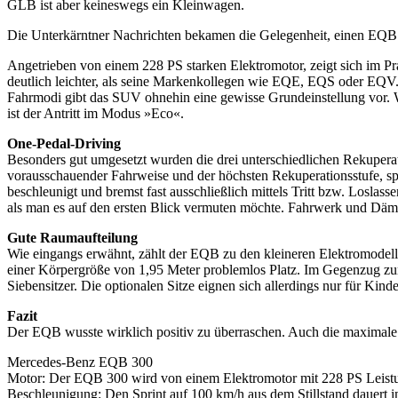
GLB ist aber keineswegs ein Kleinwagen.
Die Unterkärntner Nachrichten bekamen die Gelegenheit, einen EQB 
Angetrieben von einem 228 PS starken Elektromotor, zeigt sich im Pr
deutlich leichter, als seine Markenkollegen wie EQE, EQS oder EQV.
Fahrmodi gibt das SUV ohnehin eine gewisse Grundeinstellung vor. W
ist der Antritt im Modus »Eco«.
One-Pedal-Driving
Besonders gut umgesetzt wurden die drei unterschiedlichen Rekupera
vorausschauender Fahrweise und der höchsten Rekuperationsstufe, s
beschleunigt und bremst fast ausschließlich mittels Tritt bzw. Losla
als man es auf den ersten Blick vermuten möchte. Fahrwerk und Dämpf
Gute Raumaufteilung
Wie eingangs erwähnt, zählt der EQB zu den kleineren Elektromode
einer Körpergröße von 1,95 Meter problemlos Platz. Im Gegenzug zu
Siebensitzer. Die optionalen Sitze eignen sich allerdings nur für Ki
Fazit
Der EQB wusste wirklich positiv zu überraschen. Auch die maximale 
Mercedes-Benz EQB 300
Motor: Der EQB 300 wird von einem Elektromotor mit 228 PS Leistu
Beschleunigung: Den Sprint auf 100 km/h aus dem Stillstand dauert 