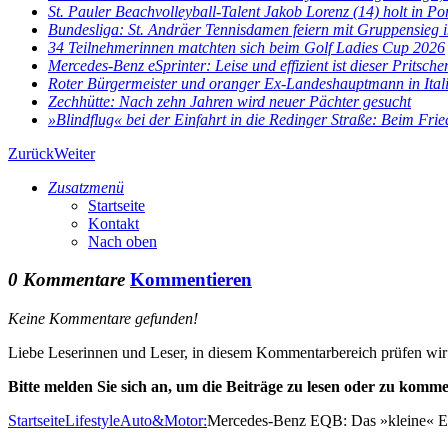
St. Pauler Beachvolleyball-Talent Jakob Lorenz (14) holt in Por
Bundesliga: St. Andräer Tennisdamen feiern mit Gruppensieg im
34 Teilnehmerinnen matchten sich beim Golf Ladies Cup 2026
Mercedes-Benz eSprinter: Leise und effizient ist dieser Pritsch
Roter Bürgermeister und oranger Ex-Landeshauptmann in Ital
Zechhütte: Nach zehn Jahren wird neuer Pächter gesucht
»Blindflug« bei der Einfahrt in die Redinger Straße: Beim Fried
Zurück
Weiter
Zusatzmenü
Startseite
Kontakt
Nach oben
0 Kommentare
Kommentieren
Keine Kommentare gefunden!
Liebe Leserinnen und Leser, in diesem Kommentarbereich prüfen wir al
Bitte melden Sie sich an, um die Beiträge zu lesen oder zu komme
Startseite
Lifestyle
Auto&Motor:
Mercedes-Benz EQB: Das »kleine« El