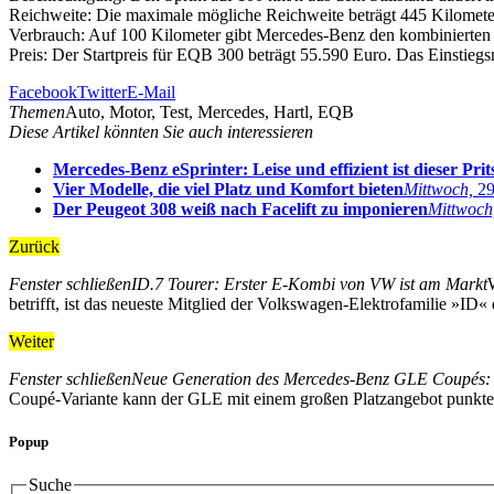
Reichweite: Die maximale mögliche Reichweite beträgt 445 Kilomete
Verbrauch: Auf 100 Kilometer gibt Mercedes-Benz den kombinierte
Preis: Der Startpreis für EQB 300 beträgt 55.590 Euro. Das Einstie
Facebook
Twitter
E-Mail
Themen
Auto, Motor, Test, Mercedes, Hartl, EQB
Diese Artikel könnten Sie auch interessieren
Mercedes-Benz eSprinter: Leise und effizient ist dieser Pr
Vier Modelle, die viel Platz und Komfort bieten
Mittwoch,
29
Der Peugeot 308 weiß nach Facelift zu imponieren
Mittwoch
Zurück
Fenster schließen
ID.7 Tourer: Erster E-Kombi von VW ist am Markt
betrifft, ist das neueste Mitglied der Volkswagen-Elektrofamilie »ID«
Weiter
Fenster schließen
Neue Generation des Mercedes-Benz GLE Coupés:
Coupé-Variante kann der GLE mit einem großen Platzangebot punkten
Popup
Suche