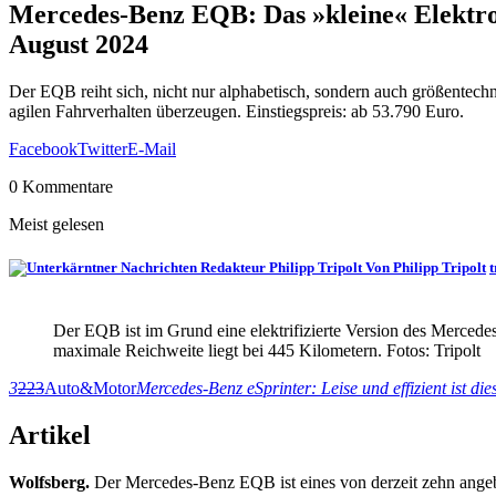
Mercedes-Benz EQB: Das »kleine« Elektro
August 2024
Der EQB reiht sich, nicht nur alphabetisch, sondern auch größentec
agilen Fahrverhalten überzeugen. Einstiegspreis: ab 53.790 Euro.
Facebook
Twitter
E-Mail
0 Kommentare
Meist gelesen
Von Philipp Tripolt
t
Der EQB ist im Grund eine elektrifizierte Version des Merce
maximale Reichweite liegt bei 445 Kilometern. Fotos: Tripolt
3
223
Auto&Motor
Mercedes-Benz eSprinter: Leise und effizient ist d
Artikel
Wolfsberg.
Der Mercedes-Benz EQB ist eines von derzeit zehn angebo