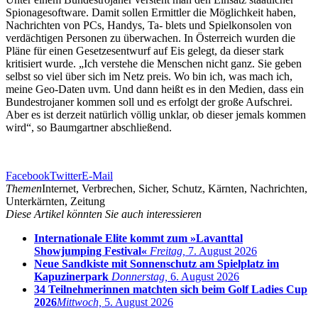
Spionagesoftware. Damit sollen Ermittler die Möglichkeit haben,
Nachrichten von PCs, Handys, Ta- blets und Spielkonsolen von
verdächtigen Personen zu überwachen. In Österreich wurden die
Pläne für einen Gesetzesentwurf auf Eis gelegt, da dieser stark
kritisiert wurde. „Ich verstehe die Menschen nicht ganz. Sie geben
selbst so viel über sich im Netz preis. Wo bin ich, was mach ich,
meine Geo-Daten uvm. Und dann heißt es in den Medien, dass ein
Bundestrojaner kommen soll und es erfolgt der große Aufschrei.
Aber es ist derzeit natürlich völlig unklar, ob dieser jemals kommen
wird“, so Baumgartner abschließend.
Facebook
Twitter
E-Mail
Themen
Internet, Verbrechen, Sicher, Schutz, Kärnten, Nachrichten,
Unterkärnten, Zeitung
Diese Artikel könnten Sie auch interessieren
Internationale Elite kommt zum »Lavanttal
Showjumping Festival«
Freitag,
7. August 2026
Neue Sandkiste mit Sonnenschutz am Spielplatz im
Kapuzinerpark
Donnerstag,
6. August 2026
34 Teilnehmerinnen matchten sich beim Golf Ladies Cup
2026
Mittwoch,
5. August 2026