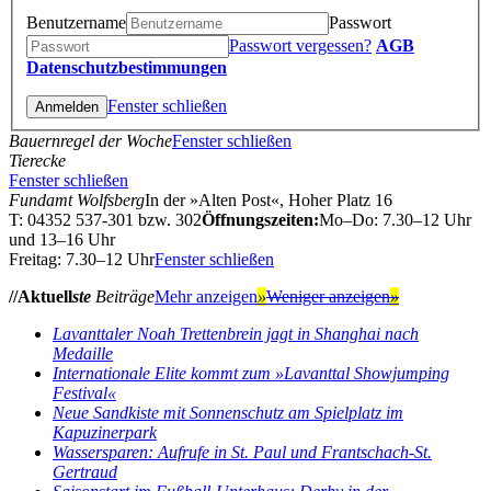
Benutzername
Passwort
Passwort vergessen?
AGB
Datenschutzbestimmungen
Fenster schließen
Bauernregel der Woche
Fenster schließen
Tierecke
Fenster schließen
Fundamt Wolfsberg
In der »Alten Post«, Hoher Platz 16
T: 04352 537-301 bzw. 302
Öffnungszeiten:
Mo–Do: 7.30–12 Uhr
und 13–16 Uhr
Freitag: 7.30–12 Uhr
Fenster schließen
//Aktuell
ste
Beiträge
Mehr anzeigen
»
Weniger anzeigen
»
Lavanttaler Noah Trettenbrein jagt in Shanghai nach
Medaille
Internationale Elite kommt zum »Lavanttal Showjumping
Festival«
Neue Sandkiste mit Sonnenschutz am Spielplatz im
Kapuzinerpark
Wassersparen: Aufrufe in St. Paul und Frantschach-St.
Gertraud