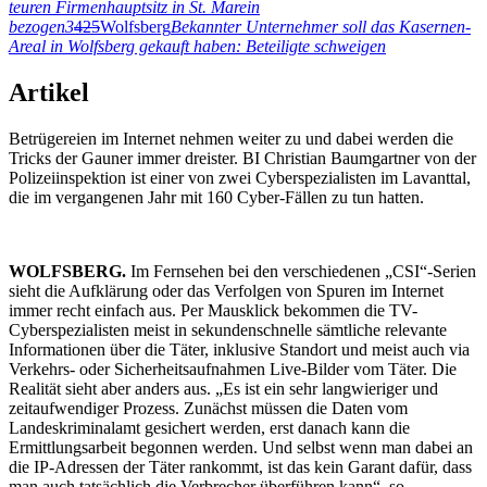
teuren Firmenhauptsitz in St. Marein
bezogen
3
425
Wolfsberg
Bekannter Unternehmer soll das Kasernen-
Areal in Wolfsberg gekauft haben: Beteiligte schweigen
Artikel
Betrügereien im Internet nehmen weiter zu und dabei werden die
Tricks der Gauner immer dreister. BI Christian Baumgartner von der
Polizeiinspektion ist einer von zwei Cyberspezialisten im Lavanttal,
die im vergangenen Jahr mit 160 Cyber-Fällen zu tun hatten.
WOLFSBERG.
Im Fernsehen bei den verschiedenen „CSI“-Serien
sieht die Aufklärung oder das Verfolgen von Spuren im Internet
immer recht einfach aus. Per Mausklick bekommen die TV-
Cyberspezialisten meist in sekundenschnelle sämtliche relevante
Informationen über die Täter, inklusive Standort und meist auch via
Verkehrs- oder Sicherheitsaufnahmen Live-Bilder vom Täter. Die
Realität sieht aber anders aus. „Es ist ein sehr langwieriger und
zeitaufwendiger Prozess. Zunächst müssen die Daten vom
Landeskriminalamt gesichert werden, erst danach kann die
Ermittlungsarbeit begonnen werden. Und selbst wenn man dabei an
die IP-Adressen der Täter rankommt, ist das kein Garant dafür, dass
man auch tatsächlich die Verbrecher überführen kann“, so