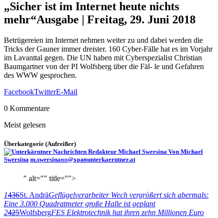
„Sicher ist im Internet heute nichts
mehr“
Ausgabe | Freitag, 29. Juni 2018
Betrügereien im Internet nehmen weiter zu und dabei werden die
Tricks der Gauner immer dreister. 160 Cyber-Fälle hat es im Vorjahr
im Lavanttal gegen. Die UN haben mit Cyberspezialist Christian
Baumgartner von der PI Wolfsberg über die Fäl- le und Gefahren
des WWW gesprochen.
Facebook
Twitter
E-Mail
0 Kommentare
Meist gelesen
Überkategorie (Aufreißer)
Von Michael
Swersina
m.swersina
@
unterkaerntner.at
no
spam
" alt="" title="">
1
436
St. Andrä
Geflügelverarbeiter Wech vergrößert sich abermals:
Eine 3.000 Quadratmeter große Halle ist geplant
2
425
Wolfsberg
FES Elektrotechnik hat ihren zehn Millionen Euro