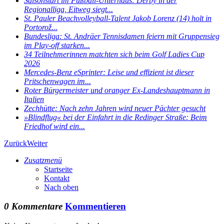
Saisonstart im Fußball-Unterhaus: Derby in der
Regionalliga, Eitweg siegt...
St. Pauler Beachvolleyball-Talent Jakob Lorenz (14) holt in
Portorož...
Bundesliga: St. Andräer Tennisdamen feiern mit Gruppensieg
im Play-off starken...
34 Teilnehmerinnen matchten sich beim Golf Ladies Cup
2026
Mercedes-Benz eSprinter: Leise und effizient ist dieser
Pritschenwagen im...
Roter Bürgermeister und oranger Ex-Landeshauptmann in
Italien
Zechhütte: Nach zehn Jahren wird neuer Pächter gesucht
»Blindflug« bei der Einfahrt in die Redinger Straße: Beim
Friedhof wird ein...
Zurück
Weiter
Zusatzmenü
Startseite
Kontakt
Nach oben
0 Kommentare
Kommentieren