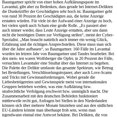
Baumgartner spricht von einer hohen Aufklärungsquote im
Lavanttal, gibt aber zu Bedenken, dass gerade bei Internet-Delikten
die Dunkelziffer der Geschädigten sehr hoch ist. Baumgartner geht
von rund 30 Prozent der Geschädigten aus, die keine Anzeige
erstatten würden. Für viele ist der Aufwand einer Anzeige zu hoch,
bei vielen spielt auch Scham eine große Rolle. „Es passiert aber
auch immer wieder, dass Leute Anzeige erstatten, aber uns dann
nicht die benötigten Daten zur Verfügung stellen“, meint der Cyber-
Spezialist. „Man braucht natürlich auch immer ein wenig Glück,
Erfahrung und die richtigen Ansprechstellen. Diese muss man sich
über die Jahre aufbauen“, so Baumgartner. 160 Fälle im Lavanttal
wurden im letzten Jahr von Baumgartner und Taudes bearbeitet. Bei
den meis- ten waren Wolfsberger die Opfer, in 20 Prozent der Fälle,
versuchten Lavanttaler eine Straftat über das Internet zu begehen.
Die Palette der Delikte umfasste das gesamte Spektrum, wie Betrug
bei Bestellungen, Verschlüsselungstrojaner, aber auch Love-Scams
und Tricks mit Gewinnanforderungen. Wobei gerade die
Liebesbetrügereien und Gewinnspiele meist von internationalen
Gruppen betrieben werden, was eine Aufklärung bzw.
strafrechtliche Verfolgung erschwert bzw. unmöglich macht. Die
Zusammenarbeit mit den deutschen Behörden funktioniert
mittlerweile recht gut, Anfragen bei Stellen in den Niederlanden
können sich über mehrere Monate hinziehen und aus den südlichen
EU-Ländern könnte man überhaupt froh sein, wenn man
irgendwann einmal eine Antwort bekäme. Bei Delikten, die von