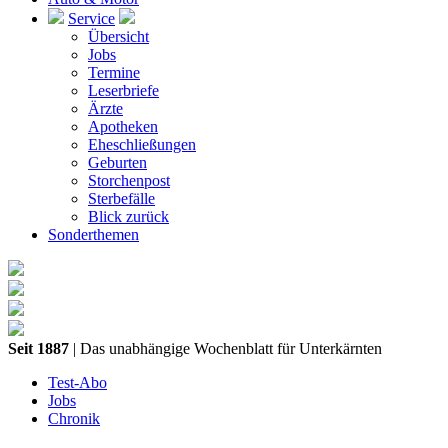
Service
Übersicht
Jobs
Termine
Leserbriefe
Ärzte
Apotheken
Eheschließungen
Geburten
Storchenpost
Sterbefälle
Blick zurück
Sonderthemen
Seit 1887
| Das unabhängige Wochenblatt für Unterkärnten
Test-Abo
Jobs
Chronik