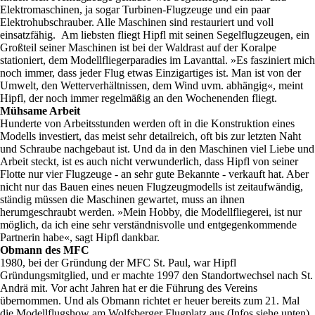
Elektromaschinen, ja sogar Turbinen-Flugzeuge und ein paar
Elektrohubschrauber. Alle Maschinen sind restauriert und voll
einsatzfähig. Am liebsten fliegt Hipfl mit seinen Segelflugzeugen, ein
Großteil seiner Maschinen ist bei der Waldrast auf der Koralpe
stationiert, dem Modellfliegerparadies im Lavanttal. »Es fasziniert mich
noch immer, dass jeder Flug etwas Einzigartiges ist. Man ist von der
Umwelt, den Wetterverhältnissen, dem Wind uvm. abhängig«, meint
Hipfl, der noch immer regelmäßig an den Wochenenden fliegt.
Mühsame Arbeit
Hunderte von Arbeitsstunden werden oft in die Konstruktion eines
Modells investiert, das meist sehr detailreich, oft bis zur letzten Naht
und Schraube nachgebaut ist. Und da in den Maschinen viel Liebe und
Arbeit steckt, ist es auch nicht verwunderlich, dass Hipfl von seiner
Flotte nur vier Flugzeuge - an sehr gute Bekannte - verkauft hat. Aber
nicht nur das Bauen eines neuen Flugzeugmodells ist zeitaufwändig,
ständig müssen die Maschinen gewartet, muss an ihnen
herumgeschraubt werden. »Mein Hobby, die Modellfliegerei, ist nur
möglich, da ich eine sehr verständnisvolle und entgegenkommende
Partnerin habe«, sagt Hipfl dankbar.
Obmann des MFC
1980, bei der Gründung der MFC St. Paul, war Hipfl
Gründungsmitglied, und er machte 1997 den Standortwechsel nach St.
Andrä mit. Vor acht Jahren hat er die Führung des Vereins
übernommen. Und als Obmann richtet er heuer bereits zum 21. Mal
die Modellflugshow am Wolfsberger Flugplatz aus (Infos siehe unten).