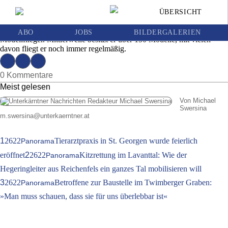
Der Traum von Modellflugzeugen
ÜBERSICHT
Ausgabe | Mittwoch, 1. August 2018
Seit seiner Kindheit ist der 54-jährige Wolfsberger begeisterter
ABO
JOBS
BILDERGALERIEN
Modellflieger. Mittlerweile besitzt er über 150 Modelle, mit vielen
davon fliegt er noch immer regelmäßig.
0 Kommentare
Meist gelesen
Von Michael
Swersina
m.swersina
@
unterkaerntner.at
1
2622
Tierarztpraxis in St. Georgen wurde feierlich
Panorama
eröffnet
2
2622
Kitzrettung im Lavanttal: Wie der
Panorama
Hegeringleiter aus Reichenfels ein ganzes Tal mobilisieren will
3
2622
Betroffene zur Baustelle im Twimberger Graben:
Panorama
»Man muss schauen, dass sie für uns überlebbar ist«