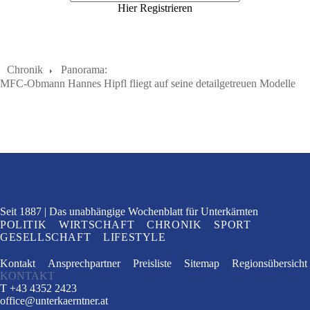
Hier Registrieren
Chronik
Panorama:
MFC-Obmann Hannes Hipfl fliegt auf seine detailgetreuen Modelle
Seit 1887
Das unabhängige Wochenblatt
für Unterkärnten
POLITIK
WIRTSCHAFT
CHRONIK
SPORT
GESELLSCHAFT
LIFESTYLE
Kontakt
Ansprechpartner
Preisliste
Sitemap
Regionsübersicht
KONTAKT
T +43 4352 2423
office
@
unterkaerntner.at