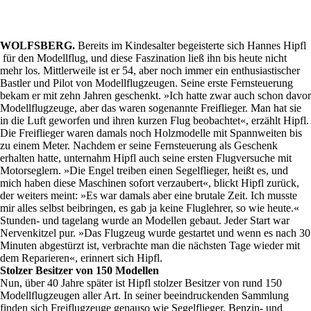
WOLFSBERG.
Bereits im Kindesalter begeisterte sich Hannes Hipfl
für den Modellflug, und diese Faszination ließ ihn bis heute nicht
mehr los. Mittlerweile ist er 54, aber noch immer ein enthusiastischer
Bastler und Pilot von Modellflugzeugen. Seine erste Fernsteuerung
bekam er mit zehn Jahren geschenkt. »Ich hatte zwar auch schon davor
Modellflugzeuge, aber das waren sogenannte Freiflieger. Man hat sie
in die Luft geworfen und ihren kurzen Flug beobachtet«, erzählt Hipfl.
Die Freiflieger waren damals noch Holzmodelle mit Spannweiten bis
zu einem Meter. Nachdem er seine Fernsteuerung als Geschenk
erhalten hatte, unternahm Hipfl auch seine ersten Flugversuche mit
Motorseglern. »Die Engel treiben einen Segelflieger, heißt es, und
mich haben diese Maschinen sofort verzaubert«, blickt Hipfl zurück,
der weiters meint: »Es war damals aber eine brutale Zeit. Ich musste
mir alles selbst beibringen, es gab ja keine Fluglehrer, so wie heute.«
Stunden- und tagelang wurde an Modellen gebaut. Jeder Start war
Nervenkitzel pur. »Das Flugzeug wurde gestartet und wenn es nach 30
Minuten abgestürzt ist, verbrachte man die nächsten Tage wieder mit
dem Reparieren«, erinnert sich Hipfl.
Stolzer Besitzer von 150 Modellen
Nun, über 40 Jahre später ist Hipfl stolzer Besitzer von rund 150
Modellflugzeugen aller Art. In seiner beeindruckenden Sammlung
finden sich Freiflugzeuge genauso wie Segelflieger, Benzin- und