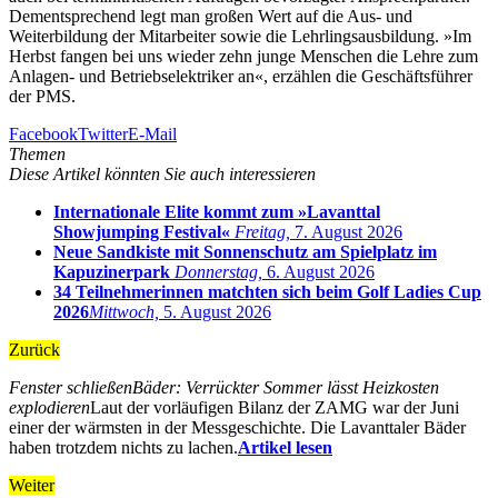
Dementsprechend legt man großen Wert auf die Aus- und
Weiterbildung der Mitarbeiter sowie die Lehrlingsausbildung. »Im
Herbst fangen bei uns wieder zehn junge Menschen die Lehre zum
Anlagen- und Betriebselektriker an«, erzählen die Geschäftsführer
der PMS.
Facebook
Twitter
E-Mail
Themen
Diese Artikel könnten Sie auch interessieren
Internationale Elite kommt zum »Lavanttal
Showjumping Festival«
Freitag,
7. August 2026
Neue Sandkiste mit Sonnenschutz am Spielplatz im
Kapuzinerpark
Donnerstag,
6. August 2026
34 Teilnehmerinnen matchten sich beim Golf Ladies Cup
2026
Mittwoch,
5. August 2026
Zurück
Fenster schließen
Bäder: Verrückter Sommer lässt Heizkosten
explodieren
Laut der vorläufigen Bilanz der ZAMG war der Juni
einer der wärmsten in der Messgeschichte. Die Lavanttaler Bäder
haben trotzdem nichts zu lachen.
Artikel lesen
Weiter