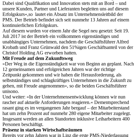
Dabei sind Qualifikation und Innovation stets mit an Bord – und
unsere Kunden, Partner und Lieferanten begleiten uns auf diesem
Erfolgskurs«,so lautet ein Absatz im Unternehmensleitbild der
PMS. Der Betrieb befindet sich seit nunmehr 13 Jahren auf einem
kontinuierlichen Erfolgskurs.
Auf diesem wurden vor einem Jahr die Segel neu gesetzt: Seit 19.
Juli 2017 ist der Betrieb ein vollkommen eigenständiges und
unabhängiges Unternehmen, nachdem die Geschäftsführer Alfred
Krobath und Franz Grünwald den 51%igen Geschäftsanteil von der
Christof Holding AG erworben hatten.
Mit Freude auf dem Zukunftsweg
»Der Weg in die Eigenständigkeit war von Beginn an geplant. Nach
12 gemeinsamen und erfolgreichen Jahren war der richtige
Zeitpunkt gekommen und wir haben die Herausforderung, als
selbstständiges und schlagkräftiges Unternehmen in die Zukunft zu
gehen, mit Freude angenommen«, so die beiden Geschäftsführer
unisono.
Und weiter: »In der Unternehmensentwicklung können wir nun
rascher auf aktuelle Anforderungen reagieren.« Dementsprechend
rasant ging es im vergangenen Jahr bergauf – der Mitarbeiterstand
hat um zehn Prozent auf nunmehr 280 eigene Mitarbeiter zugelegt.
Insgesamt werden an allen Standorten inklusive Leiharbeitern 400
Personen beschäftigt.
Präsenz in starken Wirtschaftsräumen
Bereits vor zehn Jahren war in Linz die erste PMS-Niederlassung