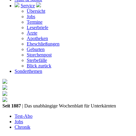
Service
Übersicht
Jobs
Termine
Leserbriefe
Ärzte
Apotheken
Eheschließungen
Geburten
Storchenpost
Sterbefälle
Blick zurück
Sonderthemen
Seit 1887
| Das unabhängige Wochenblatt für Unterkärnten
Test-Abo
Jobs
Chronik