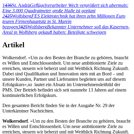
1
436
St. Andrä
Geflügelverarbeiter Wech vergrößert sich abermals:
Eine 3.000 Quadratmeter große Halle ist geplant
2
425
Wolfsberg
FES Elektrotechnik hat ihren zehn Millionen Euro
teuren Firmenhauptsitz in St. Marein
bezogen
3
425
Wolfsberg
Bekannter Unternehmer soll das Kasernen-
Areal in Wolfsberg gekauft haben: Beteiligte schweigen
Artikel
Wolkersdorf. »Um zu den Besten der Branche zu gehören, braucht
es Willen und Entschlossenheit. Um neue ambitionierte Ziele zu
erreichen, steuern wir beherzt und mit Weitblick Richtung Zukunft.
Dabei sind Qualifikation und Innovation stets mit an Bord – und
unsere Kunden, Partner und Lieferanten begleiten uns auf diesem
Erfolgskurs«,so lautet ein Absatz im Unternehmensleitbild der
PMS. Der Betrieb befindet sich seit nunmehr 13 Jahren auf einem
kontinuierlichen Erfolgskurs.
Den gesamten Bericht finden Sie in der Ausgabe Nr. 29 der
Unterkärntner Nachrichten.
Wolkersdorf
. »Um zu den Besten der Branche zu gehören, braucht
es Willen und Entschlossenheit. Um neue ambitionierte Ziele zu
erreichen, steuern wir beherzt und mit Weitblick Richtung Zukunft.