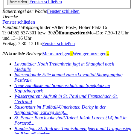
Fenster schließen
Bauernregel der Woche
Fenster schließen
Tierecke
Fenster schließen
Fundamt Wolfsberg
In der »Alten Post«, Hoher Platz 16
T: 04352 537-301 bzw. 302
Öffnungszeiten:
Mo–Do: 7.30–12 Uhr
und 13–16 Uhr
Freitag: 7.30–12 Uhr
Fenster schließen
//Aktuell
ste
Beiträge
Mehr anzeigen
»
Weniger anzeigen
»
Lavanttaler Noah Trettenbrein jagt in Shanghai nach
Medaille
Internationale Elite kommt zum »Lavanttal Showjumping
Festival«
Neue Sandkiste mit Sonnenschutz am Spielplatz im
Kapuzinerpark
Wassersparen: Aufrufe in St. Paul und Frantschach-St.
Gertraud
Saisonstart im Fußball-Unterhaus: Derby in der
Regionalliga, Eitweg siegt...
St. Pauler Beachvolleyball-Talent Jakob Lorenz (14) holt in
Portorož...
Bundesliga: St. Andräer Tennisdamen feiern mit Gruppensieg
im Play-off starken...