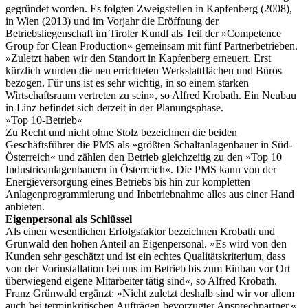
gegründet worden. Es folgten Zweigstellen in Kapfenberg (2008),
in Wien (2013) und im Vorjahr die Eröffnung der
Betriebsliegenschaft im Tiroler Kundl als Teil der »Competence
Group for Clean Production« gemeinsam mit fünf Partnerbetrieben.
»Zuletzt haben wir den Standort in Kapfenberg erneuert. Erst
kürzlich wurden die neu errichteten Werkstattflächen und Büros
bezogen. Für uns ist es sehr wichtig, in so einem starken
Wirtschaftsraum vertreten zu sein», so Alfred Krobath. Ein Neubau
in Linz befindet sich derzeit in der Planungsphase.
»Top 10-Betrieb«
Zu Recht und nicht ohne Stolz bezeichnen die beiden
Geschäftsführer die PMS als »größten Schaltanlagenbauer in Süd-
Österreich« und zählen den Betrieb gleichzeitig zu den »Top 10
Industrieanlagenbauern in Österreich«. Die PMS kann von der
Energieversorgung eines Betriebs bis hin zur kompletten
Anlagenprogrammierung und Inbetriebnahme alles aus einer Hand
anbieten.
Eigenpersonal als Schlüssel
Als einen wesentlichen Erfolgsfaktor bezeichnen Krobath und
Grünwald den hohen Anteil an Eigenpersonal. »Es wird von den
Kunden sehr geschätzt und ist ein echtes Qualitätskriterium, dass
von der Vorinstallation bei uns im Betrieb bis zum Einbau vor Ort
überwiegend eigene Mitarbeiter tätig sind«, so Alfred Krobath.
Franz Grünwald ergänzt: »Nicht zuletzt deshalb sind wir vor allem
auch bei terminkritischen Aufträgen bevorzugter Ansprechpartner.«