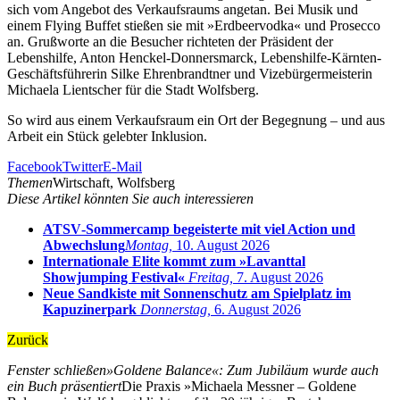
sich vom Angebot des Verkaufsraums angetan. Bei Musik und
einem Flying Buffet stießen sie mit »Erdbeervodka« und Prosecco
an. Grußworte an die Besucher richteten der Präsident der
Lebenshilfe, Anton Henckel-Donnersmarck, Lebenshilfe-Kärnten-
Geschäftsführerin Silke Ehrenbrandtner und Vizebürgermeisterin
Michaela Lientscher für die Stadt Wolfsberg.
So wird aus einem Verkaufsraum ein Ort der Begegnung – und aus
Arbeit ein Stück gelebter Inklusion.
Facebook
Twitter
E-Mail
Themen
Wirtschaft, Wolfsberg
Diese Artikel könnten Sie auch interessieren
ATSV‑Sommercamp begeisterte mit viel Action und
Abwechslung
Montag,
10. August 2026
Internationale Elite kommt zum »Lavanttal
Showjumping Festival«
Freitag,
7. August 2026
Neue Sandkiste mit Sonnenschutz am Spielplatz im
Kapuzinerpark
Donnerstag,
6. August 2026
Zurück
Fenster schließen
»Goldene Balance«: Zum Jubiläum wurde auch
ein Buch präsentiert
Die Praxis »Michaela Messner – Goldene