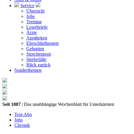
Service
Übersicht
Jobs
Termine
Leserbriefe
Ärzte
Apotheken
Eheschließungen
Geburten
Storchenpost
Sterbefälle
Blick zurück
Sonderthemen
Seit 1887
| Das unabhängige Wochenblatt für Unterkärnten
Test-Abo
Jobs
Chronik