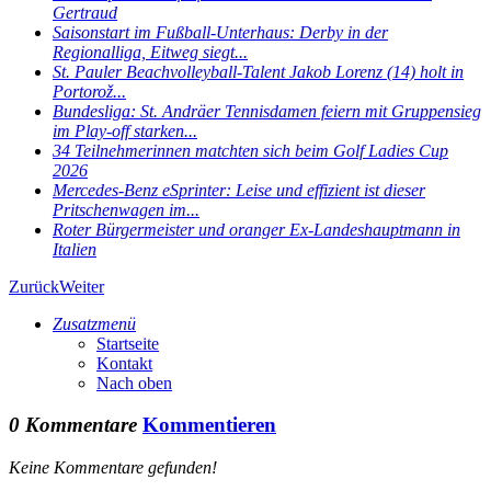
Gertraud
Saisonstart im Fußball-Unterhaus: Derby in der
Regionalliga, Eitweg siegt...
St. Pauler Beachvolleyball-Talent Jakob Lorenz (14) holt in
Portorož...
Bundesliga: St. Andräer Tennisdamen feiern mit Gruppensieg
im Play-off starken...
34 Teilnehmerinnen matchten sich beim Golf Ladies Cup
2026
Mercedes-Benz eSprinter: Leise und effizient ist dieser
Pritschenwagen im...
Roter Bürgermeister und oranger Ex-Landeshauptmann in
Italien
Zurück
Weiter
Zusatzmenü
Startseite
Kontakt
Nach oben
0 Kommentare
Kommentieren
Keine Kommentare gefunden!