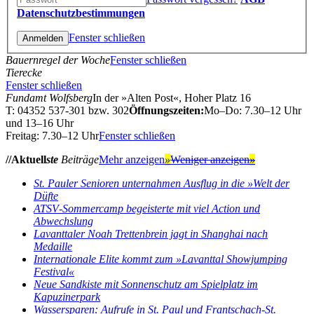
Datenschutzbestimmungen
Fenster schließen
Bauernregel der Woche
Fenster schließen
Tierecke
Fenster schließen
Fundamt Wolfsberg
In der »Alten Post«, Hoher Platz 16
T: 04352 537-301 bzw. 302
Öffnungszeiten:
Mo–Do: 7.30–12 Uhr
und 13–16 Uhr
Freitag: 7.30–12 Uhr
Fenster schließen
//Aktuell
ste
Beiträge
Mehr anzeigen
»
Weniger anzeigen
»
St. Pauler Senioren unternahmen Ausflug in die »Welt der
Düfte
ATSV‑Sommercamp begeisterte mit viel Action und
Abwechslung
Lavanttaler Noah Trettenbrein jagt in Shanghai nach
Medaille
Internationale Elite kommt zum »Lavanttal Showjumping
Festival«
Neue Sandkiste mit Sonnenschutz am Spielplatz im
Kapuzinerpark
Wassersparen: Aufrufe in St. Paul und Frantschach-St.