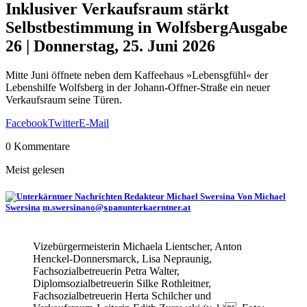
Inklusiver Verkaufsraum stärkt
Selbstbestimmung in Wolfsberg
Ausgabe
26 | Donnerstag, 25. Juni 2026
Mitte Juni öffnete neben dem Kaffeehaus »Lebensgfühl« der
Lebenshilfe Wolfsberg in der Johann-Offner-Straße ein neuer
Verkaufsraum seine Türen.
Facebook
Twitter
E-Mail
0 Kommentare
Meist gelesen
Von Michael
Swersina
m.swersina
@
unterkaerntner.at
no
spam
Vizebürgermeisterin Michaela Lientscher, Anton
Henckel-Donnersmarck, Lisa Nepraunig,
Fachsozialbetreuerin Petra Walter,
Diplomsozialbetreuerin Silke Rothleitner,
Fachsozialbetreuerin Herta Schilcher und