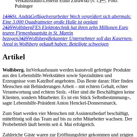
Verkaufsraum-Leiterin Edith Zurawski (v. l.). Foto:
Pulsinger
1
436
St. Andrä
Geflügelverarbeiter Wech vergrößert sich abermals:
Eine 3.000 Quadratmeter große Halle ist geplant
2
425
Wolfsberg
FES Elektrotechnik hat ihren zehn Millionen Euro
teuren Firmenhauptsitz in St. Marein
bezogen
3
425
Wolfsberg
Bekannter Unternehmer soll das Kasernen-
Areal in Wolfsberg gekauft haben: Beteiligte schweigen
Artikel
Wolfsberg.
ImVerkaufsraum werden kunstvoll gefertigte Produkte
aus den Lebenshilfe-Werkstätten sowie Spezialitäten und
Erzeugnisse vom Katzlhof angeboten. Das Beste daran: Hier finden
Menschen mit Behinderungen Arbeit – mit echtem Gehalt, echter
Verantwortung und echtem Stolz. »Hier sind die Beschäftigten keine
Klienten, sondern Mitarbeiter. Es ist ein Stück Selbstbestimmung«,
sagte Lebenshilfe-Präsident Anton Henckel-Donnersmarck.
Zum Start werden vier Menschen mit Assistenzbedarf beschäftigt,
mittelfristig soll das Team auf bis zu zehn Mitarbeiter wachsen. Der
Probebetrieb läuft bereits seit 4. Mai erfolgreich.
Zahlreiche Gäste waren zur Eröffnungsfeier gekommen und zeigten