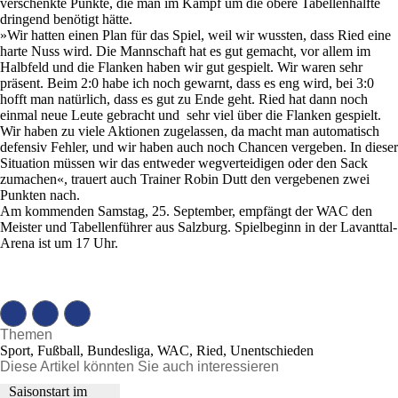
verschenkte Punkte, die man im Kampf um die obere Tabellenhälfte
dringend benötigt hätte.
»Wir hatten einen Plan für das Spiel, weil wir wussten, dass Ried eine
harte Nuss wird. Die Mannschaft hat es gut gemacht, vor allem im
Halbfeld und die Flanken haben wir gut gespielt. Wir waren sehr
präsent. Beim 2:0 habe ich noch gewarnt, dass es eng wird, bei 3:0
hofft man natürlich, dass es gut zu Ende geht. Ried hat dann noch
einmal neue Leute gebracht und sehr viel über die Flanken gespielt.
Wir haben zu viele Aktionen zugelassen, da macht man automatisch
defensiv Fehler, und wir haben auch noch Chancen vergeben. In dieser
Situation müssen wir das entweder wegverteidigen oder den Sack
zumachen«, trauert auch Trainer Robin Dutt den vergebenen zwei
Punkten nach.
Am kommenden Samstag, 25. September, empfängt der WAC den
Meister und Tabellenführer aus Salzburg. Spielbeginn in der Lavanttal-
Arena ist um 17 Uhr.
Themen
Sport, Fußball, Bundesliga, WAC, Ried, Unentschieden
Diese Artikel könnten Sie auch interessieren
Saisonstart im