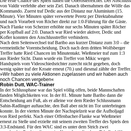
Die erste Chance des Spiels hatten die Oberösterreicher. Der Abschluss
von Valdir verfehlte aber sein Ziel. Danach übernahmen die Wölfe das
Kommando. Zuerst traf Dedic aus der Distanz nur Aluminium (15.
Minute). Vier Minuten später verwertete Peretz per Direktabnahme
und nach Vorarbeit von Röcher direkt zur 1:0-Führung für die Gäste.
Nach Flanke von Scherzer erhöhte nur sechs Minuten später Röcher
per Kopfball auf 2:0. Danach war Ried wieder aktiver, Dedic und
Kofler konnten den Anschlusstreffer verhindern.
Nach dem Seitenwechsel traf Baribo aus kurzer Distanz zum 3:0 – die
vermeintliche Vorentscheidung. Doch nach dem dritten Wolfsberger
Treffer hatte Ried Chancen im Minutentakt. Wießmeier traf zum 1:3
aus Rieder Sicht. Dann wurde ein Treffer von Mikic wegen
Handspiels vom Videoschiedsrichter zurecht nicht gegeben, doch
wenig später traf der Kroate erneut (70.) und diesmal zählte der Treffer.
»Wir haben zu viele Aktionen zugelassen und wir haben auch
noch Chancen vergeben«
Robin Dutt, WAC-Trainer
In der Schlussphase war das Spiel völlig offen, beide Mannschaften
fanden Möglichkeiten vor. In der 81. Minute hatte Baribo dann die
Entscheidung am Fuß, als er alleine vor dem Rieder Schlussmann
Sahin-Radlinger auftauchte, den Ball aber nicht im Tor unterbringen
konnte. In der vierten Minute der Nachspielzeit war die Aufholjagd
von Ried perfekt. Nach einer Offenbacher-Flanke war Wießmeier
erneut zu Stelle und erzielte mit seinem zweiten Treffer des Spiels den
3:3-Endstand. Für den WAC sind es unter dem Strich zwei