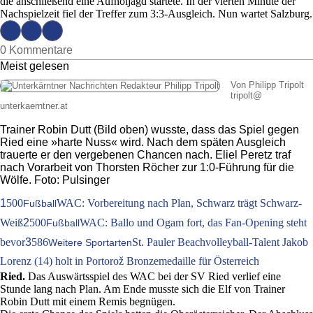
die anschließend eine Aufholjagd startete. In der vierten Minute der
Nachspielzeit fiel der Treffer zum 3:3-Ausgleich. Nun wartet Salzburg.
0 Kommentare
Meist gelesen
Von Philipp Tripolt
tripolt
@
unterkaerntner.at
Trainer Robin Dutt (Bild oben) wusste, dass das Spiel gegen
Ried eine »harte Nuss« wird. Nach dem späten Ausgleich
trauerte er den vergebenen Chancen nach. Eliel Peretz traf
nach Vorarbeit von Thorsten Röcher zur 1:0-Führung für die
Wölfe. Foto: Pulsinger
1
500
WAC: Vorbereitung nach Plan, Schwarz trägt Schwarz-
Fußball
Weiß
2
500
WAC: Ballo und Ogam fort, das Fan-Opening steht
Fußball
bevor
3
586
St. Pauler Beachvolleyball-Talent Jakob
Weitere Sportarten
Lorenz (14) holt in Portorož Bronzemedaille für Österreich
Ried.
Das Auswärtsspiel des WAC bei der SV Ried verlief eine
Stunde lang nach Plan. Am Ende musste sich die Elf von Trainer
Robin Dutt mit einem Remis begnügen.