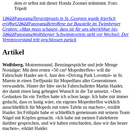
dem er selbst mit dieser Honda Zoomer teilnimmt. Foto:
Tripolt
1
2622
Panorama
Tierarztpraxis in St. Georgen wurde feierlich
eröffnet
2
2622
Panorama
Betroffene zur Baustelle im Twimberger
Graben: »Man muss schauen, dass sie für uns überlebbar ist«
3
2622
Panorama
Wolfsberger Schwimmverein steht vor Wechsel: Der
Vereinsvorstand tritt geschlossen zurück
Artikel
Wolfsberg.
Motorensound, Benzingespräche und jede Menge
Nostalgie: Mit dem ersten »50 cm³ Mopedtreffen« will die
Fahrschule Haider am 6. Juni den »Driving Park Lovnttol« in St.
Marein in einen Treffpunkt für Mopedfans aller Generationen
verwandeln. Hinter der Idee steckt Fahrschulleiter Martin Haider,
der damit einen lang gehegten Wunsch in die Tat umsetzt. »Den
Gedanken für ein Treffen hatte ich schon lange. Ich habe mir immer
gedacht, dass es lustig wäre, ein eigenes Mopedtreffen wirklich
ausschließlich für Mopeds mit roten Tafeln zu machen«, erzählt
Haider. Im Frühjahr habe er schließlich gemeinsam mit seinem Team
Nägel mit Köpfen gemacht. »Ich habe mit meinen Fahrlehrern
darüber gesprochen, und wir haben entschieden, dass wir das heuer
machen«, erklärt Haider.