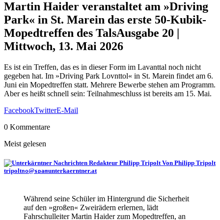
Martin Haider veranstaltet am »Driving
Park« in St. Marein das erste 50-Kubik-
Mopedtreffen des Tals
Ausgabe 20 |
Mittwoch, 13. Mai 2026
Es ist ein Treffen, das es in dieser Form im Lavanttal noch nicht
gegeben hat. Im »Driving Park Lovnttol« in St. Marein findet am 6.
Juni ein Mopedtreffen statt. Mehrere Bewerbe stehen am Programm.
Aber es heißt schnell sein: Teilnahmeschluss ist bereits am 15. Mai.
Facebook
Twitter
E-Mail
0 Kommentare
Meist gelesen
Von Philipp Tripolt
tripolt
@
unterkaerntner.at
no
spam
Während seine Schüler im Hintergrund die Sicherheit
auf den »großen« Zweirädern erlernen, lädt
Fahrschulleiter Martin Haider zum Mopedtreffen, an