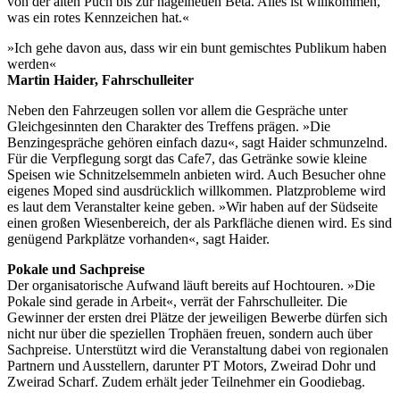
von der alten Puch bis zur nagelneuen Beta. Alles ist willkommen,
was ein rotes Kennzeichen hat.«
»Ich gehe davon aus, dass wir ein bunt gemischtes Publikum haben
werden«
Martin Haider, Fahrschulleiter
Neben den Fahrzeugen sollen vor allem die Gespräche unter
Gleichgesinnten den Charakter des Treffens prägen. »Die
Benzingespräche gehören einfach dazu«, sagt Haider schmunzelnd.
Für die Verpflegung sorgt das Cafe7, das Getränke sowie kleine
Speisen wie Schnitzelsemmeln anbieten wird. Auch Besucher ohne
eigenes Moped sind ausdrücklich willkommen. Platzprobleme wird
es laut dem Veranstalter keine geben. »Wir haben auf der Südseite
einen großen Wiesenbereich, der als Parkfläche dienen wird. Es sind
genügend Parkplätze vorhanden«, sagt Haider.
Pokale und Sachpreise
Der organisatorische Aufwand läuft bereits auf Hochtouren. »Die
Pokale sind gerade in Arbeit«, verrät der Fahrschulleiter. Die
Gewinner der ersten drei Plätze der jeweiligen Bewerbe dürfen sich
nicht nur über die speziellen Trophäen freuen, sondern auch über
Sachpreise. Unterstützt wird die Veranstaltung dabei von regionalen
Partnern und Ausstellern, darunter PT Motors, Zweirad Dohr und
Zweirad Scharf. Zudem erhält jeder Teilnehmer ein Goodiebag.