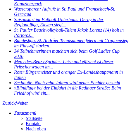
Kapuzinerpark
Wassersparen: Aufrufe in St. Paul und Frantschach-St.
Gertraud
Saisonstart im Fußball-Unterhaus: Derby in der
Regionalliga, Eitweg siegt...
St. Pauler Beachvolleyball-Talent Jakob Lorenz (14) holt in
Portorož...
Bundesliga: St. Andräer Tennisdamen feiern mit Gruppensieg
im Play-off starken...
34 Teilnehmerinnen matchten sich beim Golf Ladies Cup
2026
Mercedes-Benz eSprinter: Leise und effizient ist dieser
Pritschenwagen im...
Roter Bürgermeister und oranger Ex-Landeshauptmann in
Italien
Zechhütte: Nach zehn Jahren wird neuer Pächter gesucht
»Blindflug« bei der Einfahrt in die Redinger Straße: Beim
Friedhof wird ein...
Zurück
Weiter
Zusatzmenü
Startseite
Kontakt
Nach oben