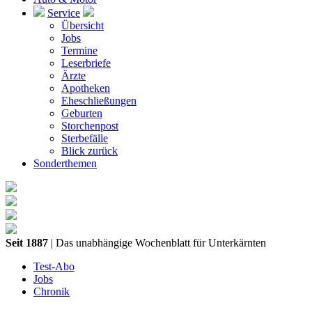
Service
Übersicht
Jobs
Termine
Leserbriefe
Ärzte
Apotheken
Eheschließungen
Geburten
Storchenpost
Sterbefälle
Blick zurück
Sonderthemen
Seit 1887
| Das unabhängige Wochenblatt für Unterkärnten
Test-Abo
Jobs
Chronik