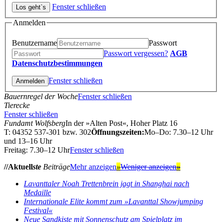
Fenster schließen
Anmelden
Benutzername
Passwort
Passwort vergessen?
AGB
Datenschutzbestimmungen
Fenster schließen
Bauernregel der Woche
Fenster schließen
Tierecke
Fenster schließen
Fundamt Wolfsberg
In der »Alten Post«, Hoher Platz 16
T: 04352 537-301 bzw. 302
Öffnungszeiten:
Mo–Do: 7.30–12 Uhr
und 13–16 Uhr
Freitag: 7.30–12 Uhr
Fenster schließen
//Aktuell
ste
Beiträge
Mehr anzeigen
»
Weniger anzeigen
»
Lavanttaler Noah Trettenbrein jagt in Shanghai nach
Medaille
Internationale Elite kommt zum »Lavanttal Showjumping
Festival«
Neue Sandkiste mit Sonnenschutz am Spielplatz im