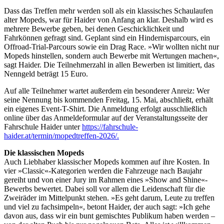
Dass das Treffen mehr werden soll als ein klassisches Schaulaufen
alter Mopeds, war für Haider von Anfang an klar. Deshalb wird es
mehrere Bewerbe geben, bei denen Geschicklichkeit und
Fahrkönnen gefragt sind. Geplant sind ein Hindernisparcours, ein
Offroad-Trial-Parcours sowie ein Drag Race. »Wir wollten nicht nur
Mopeds hinstellen, sondern auch Bewerbe mit Wertungen machen«,
sagt Haider. Die Teilnehmerzahl in allen Bewerben ist limitiert, das
Nenngeld beträgt 15 Euro.
Auf alle Teilnehmer wartet außerdem ein besonderer Anreiz: Wer
seine Nennung bis kommenden Freitag, 15. Mai, abschließt, erhält
ein eigenes Event-T-Shirt. Die Anmeldung erfolgt ausschließlich
online über das Anmeldeformular auf der Veranstaltungsseite der
Fahrschule Haider unter
https://fahrschule-
haider.at/termin/mopedtreffen-2026/.
Die klassischen Mopeds
Auch Liebhaber klassischer Mopeds kommen auf ihre Kosten. In
vier »Classic«-Kategorien werden die Fahrzeuge nach Baujahr
gereiht und von einer Jury im Rahmen eines »Show and Shine«-
Bewerbs bewertet. Dabei soll vor allem die Leidenschaft für die
Zweiräder im Mittelpunkt stehen. »Es geht darum, Leute zu treffen
und viel zu fachsimpeln«, betont Haider, der auch sagt: »Ich gehe
davon aus, dass wir ein bunt gemischtes Publikum haben werden –