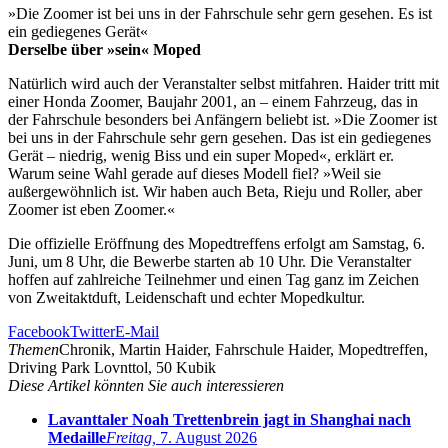
»Die Zoomer ist bei uns in der Fahrschule sehr gern gesehen. Es ist
ein gediegenes Gerät«
Derselbe über »sein« Moped
Natürlich wird auch der Veranstalter selbst mitfahren. Haider tritt mit
einer Honda Zoomer, Baujahr 2001, an – einem Fahrzeug, das in
der Fahrschule besonders bei Anfängern beliebt ist. »Die Zoomer ist
bei uns in der Fahrschule sehr gern gesehen. Das ist ein gediegenes
Gerät – niedrig, wenig Biss und ein super Moped«, erklärt er.
Warum seine Wahl gerade auf dieses Modell fiel? »Weil sie
außergewöhnlich ist. Wir haben auch Beta, Rieju und Roller, aber
Zoomer ist eben Zoomer.«
Die offizielle Eröffnung des Mopedtreffens erfolgt am Samstag, 6.
Juni, um 8 Uhr, die Bewerbe starten ab 10 Uhr. Die Veranstalter
hoffen auf zahlreiche Teilnehmer und einen Tag ganz im Zeichen
von Zweitaktduft, Leidenschaft und echter Mopedkultur.
Facebook
Twitter
E-Mail
Themen
Chronik, Martin Haider, Fahrschule Haider, Mopedtreffen,
Driving Park Lovnttol, 50 Kubik
Diese Artikel könnten Sie auch interessieren
Lavanttaler Noah Trettenbrein jagt in Shanghai nach
Medaille
Freitag,
7. August 2026