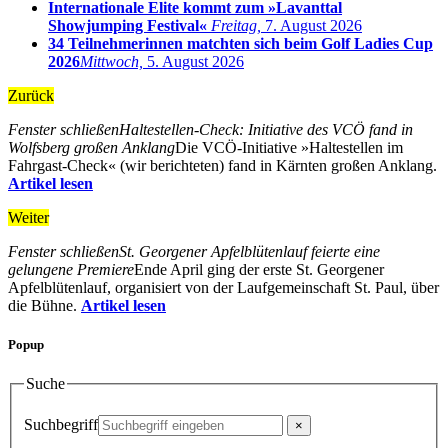
Internationale Elite kommt zum »Lavanttal
Showjumping Festival«
Freitag,
7. August 2026
34 Teilnehmerinnen matchten sich beim Golf Ladies Cup
2026
Mittwoch,
5. August 2026
Zurück
Fenster schließen
Haltestellen-Check: Initiative des VCÖ fand in
Wolfsberg großen Anklang
Die VCÖ-Initiative »Haltestellen im
Fahrgast-Check« (wir berichteten) fand in Kärnten großen Anklang.
Artikel lesen
Weiter
Fenster schließen
St. Georgener Apfelblütenlauf feierte eine
gelungene Premiere
Ende April ging der erste St. Georgener
Apfelblütenlauf, organisiert von der Laufgemeinschaft St. Paul, über
die Bühne.
Artikel lesen
Popup
Suche
Suchbegriff