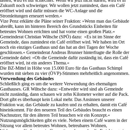
lassen, wird es nur schlechter. Wenn wir jetzt nicht starten, wird es in
Zukunft noch schwieriger. Wir wollen jetzt zumindest, dass ein Café
eröffnet wird und dafür müssen die WC-Anlage und die
Stromleitungen erneuert werden.«
Vize Penz erklärte die Pläne seiner Fraktion: »Wenn man das Gebäude
abreißt, kann im hinteren Bereich des Grundstücks Einheiten für
betreutes Wohnen errichten und hat vorne einen großen Platz.«
Gemeinderat Christian Wiltsche (SPÖ) dazu: »Es ist im Sinne der
Gemeinde, dass zumindest ein Café eröffnet wird. Wir haben im Ort
noch ein einziges Gasthaus und das hat an drei Tagen der Woche
geschlossen.« Gemeinderat Andreas Brunner hinterfragte die Rolle der
Gemeinde dabei: »Ob die Gemeinde dafür zuständig ist, dass ein Café
eröffnet wird, ist ein anderes Thema.«
Die BZ-Mittel in Höhe von 15.000 Euro für das Gasthaus Schimpl
wurden mit sieben zu vier (ÖVP)-Stimmen mehrheitlich angenommen.
Verwendung des Gebäudes
Schließlich ging es um die weitere Verwendung des ehemaligen
Gasthauses. GR Wiltsche dazu: »Entweder wird sind als Gemeinde
nicht zuständig, dann schauen wir zehn Kilometer weiter auf die Pack.
Dort gibt es überhaupt kein Lokal mehr. Das Ansinnen unserer
Fraktion war, das Gebäude zu kaufen und zu erhalten, damit ein Café
hineinkommt. Für den neueren Teil des Gebäudes braucht es einen
Nachnutzer, für den älteren Teil brauchen wir ein Konzept.«
Nutzungsmöglichkeiten gibt es viele. Neben einem Café waren in der
Sitzung vor allem betreutes Wohnen, betreubares Wohnen,