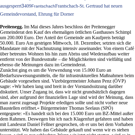
ausgesperrt
3
409
Frantschach-St. Gertraud hat neuen
Frantschach
Gemeindevorstand, Ehrung für Dorner
Preitenegg.
Im Mai dieses Jahres beschloss der Preitenegger
Gemeinderat den Kauf des ehemaligen örtlichen Gasthauses Schimpl
um 200.000 Euro. Der Anteil der Gemeinde am Kaufpreis beträgt
50.000. Euro Am gestrigen Mittwoch, 18. Dezember, setzten sich die
Mandatare mit der Nachnutzung intensiv auseinander. Von einem Café
über betreutes Wohnen bis hin zum Abriss und Wiederaufbau weiter
entfernt von der Bundesstraße – die Möglichkeiten sind vielfältig und
ebenso die Meinungen dazu im Gemeinderat.
Zunächst ging es um die Verwendung von 15.000 Euro an
Bedarfszuweisungsmitteln, die für infrastrukturellen Maßnahmen beim
Gebäude vorgesehen sind. Vizebürgermeister Johann Penz (ÖVP)
sagte: »Wir haben lang und breit in der Vorstandssitzung darüber
diskutiert. Unser Zugang ist, dass wir nicht grundsätzlich dagegen
sind, aber aufgrund der finanziellen Lage sind wird der Meinung, dass
man zuerst zugesagt Projekte erledigen sollte und nicht vorher neue
Baustellen eröffnet.« Bürgermeister Thomas Seelaus (SPÖ)
entgegnete: »Es handelt sich bei den 15.000 Euro um BZ-Mittel außer
dem Rahmen. Deswegen bin ich nach Klagenfurt gefahren und haben
mit Landesrat Daniel Fellner gesprochen, ob er uns bei dem Vorhaben
unterstützt. Wir haben das Gebäude gekauft und wenn wir es stehen