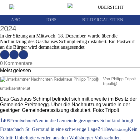
Gasthaus Schimpl: Gemeinderat Preitenegg
ÜBERSICHT
diskutierte über Nachnutzung
Ausgabe 51 | Donnerstag, 19. Dezember
ABO
JOBS
BILDERGALERIEN
2024
In der Sitzung am Mittwoch, 18. Dezember, wurde über die
Nachnutzung des Gasthauses Schimpl eifrig diskutiert. Ein Postwurf
an die Bürger wird demnächst ausgesendet.
0 Kommentare
Meist gelesen
Von Philipp Tripolt
tripolt
@
unterkaerntner.at
Das Gasthaus Schimpl befindet sich mittlerweile im Besitz der
Gemeinde Preitenegg. Über die Nachnutzung wurde in der
gestrigen Gemeinderatssitzung diskutiert. Foto: Tripolt
1
409
Neu in die Gemeinde gezogenes Schulkind bringt
Frantschach
Frantschach-St. Gertraud in eine schwierige Lage
2
418
Kein
Wolfsberg
Zutritt: Unbefugte werden aus den Wolfsberger Volksschulen