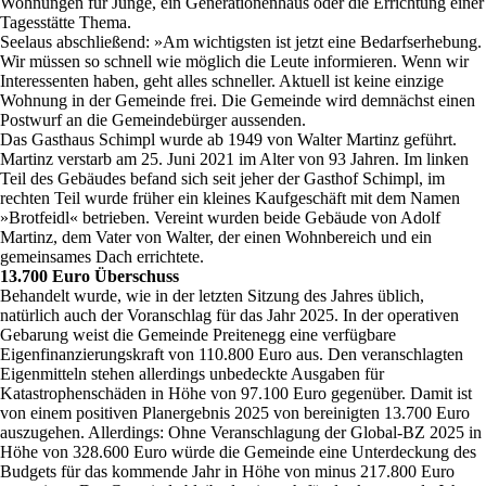
Wohnungen für Junge, ein Generationenhaus oder die Errichtung einer
Tagesstätte Thema.
Seelaus abschließend: »Am wichtigsten ist jetzt eine Bedarfserhebung.
Wir müssen so schnell wie möglich die Leute informieren. Wenn wir
Interessenten haben, geht alles schneller. Aktuell ist keine einzige
Wohnung in der Gemeinde frei. Die Gemeinde wird demnächst einen
Postwurf an die Gemeindebürger aussenden.
Das Gasthaus Schimpl wurde ab 1949 von Walter Martinz geführt.
Martinz verstarb am 25. Juni 2021 im Alter von 93 Jahren. Im linken
Teil des Gebäudes befand sich seit jeher der Gasthof Schimpl, im
rechten Teil wurde früher ein kleines Kaufgeschäft mit dem Namen
»Brotfeidl« betrieben. Vereint wurden beide Gebäude von Adolf
Martinz, dem Vater von Walter, der einen Wohnbereich und ein
gemeinsames Dach errichtete.
13.700 Euro Überschuss
Behandelt wurde, wie in der letzten Sitzung des Jahres üblich,
natürlich auch der Voranschlag für das Jahr 2025. In der operativen
Gebarung weist die Gemeinde Preitenegg eine verfügbare
Eigenfinanzierungskraft von 110.800 Euro aus. Den veranschlagten
Eigenmitteln stehen allerdings unbedeckte Ausgaben für
Katastrophenschäden in Höhe von 97.100 Euro gegenüber. Damit ist
von einem positiven Planergebnis 2025 von bereinigten 13.700 Euro
auszugehen. Allerdings: Ohne Veranschlagung der Global-BZ 2025 in
Höhe von 328.600 Euro würde die Gemeinde eine Unterdeckung des
Budgets für das kommende Jahr in Höhe von minus 217.800 Euro