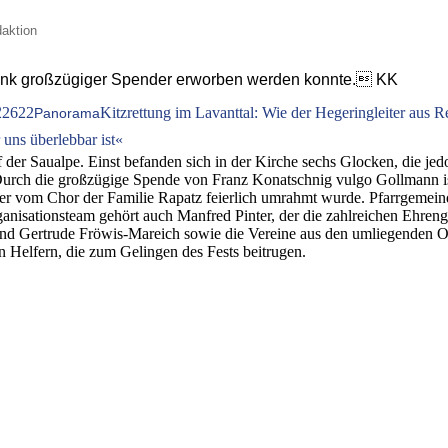
daktion
e dank großzügiger Spender erworben werden konnte. KK
2
2622
Kitzrettung im Lavanttal: Wie der Hegeringleiter aus R
Panorama
uns überlebbar ist«
uf der Saualpe. Einst befanden sich in der Kirche sechs Glocken, die 
urch die großzügige Spende von Franz Konatschnig vulgo Gollmann ist
er vom Chor der Familie Rapatz feierlich umrahmt wurde. Pfarrgemeinde
ganisationsteam gehört auch Manfred Pinter, der die zahlreichen Ehreng
nd Gertrude Fröwis-Mareich sowie die Vereine aus den umliegenden Or
n Helfern, die zum Gelingen des Fests beitrugen.