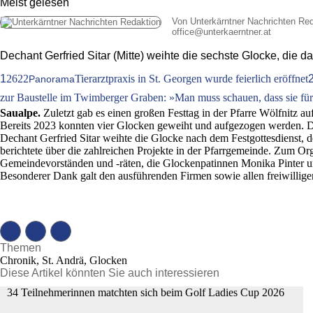
Meist gelesen
Von Unterkärntner Nachrichten Re
office
@
unterkaerntner.at
Dechant Gerfried Sitar (Mitte) weihte die sechste Glocke, di
1
2622
Tierarztpraxis in St. Georgen wurde feierlich eröffnet
Panorama
zur Baustelle im Twimberger Graben: »Man muss schauen, dass sie für 
Saualpe.
Zuletzt gab es einen großen Festtag in der Pfarre Wölfnitz a
Bereits 2023 konnten vier Glocken geweiht und aufgezogen werden. D
Dechant Gerfried Sitar weihte die Glocke nach dem Festgottesdienst, d
berichtete über die zahlreichen Projekte in der Pfarrgemeinde. Zum Or
Gemeindevorständen und -räten, die Glockenpatinnen Monika Pinter u
Besonderer Dank galt den ausführenden Firmen sowie allen freiwillige
Themen
Chronik, St. Andrä, Glocken
Diese Artikel könnten Sie auch interessieren
34 Teilnehmerinnen matchten sich beim Golf Ladies Cup 2026