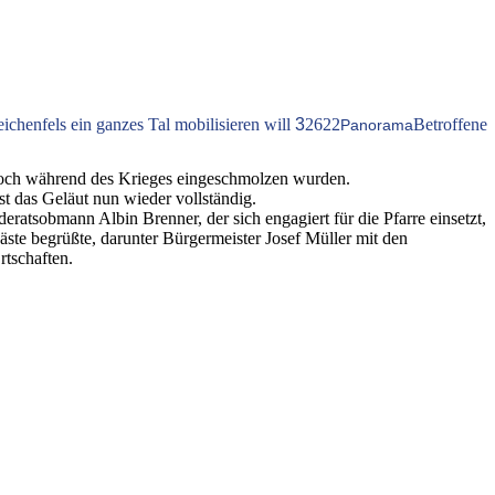
eichenfels ein ganzes Tal mobilisieren will
3
2622
Betroffene
Panorama
jedoch während des Krieges eingeschmolzen wurden.
 das Geläut nun wieder vollständig.
ratsobmann Albin Brenner, der sich engagiert für die Pfarre einsetzt,
äste begrüßte, darunter Bürgermeister Josef Müller mit den
tschaften.