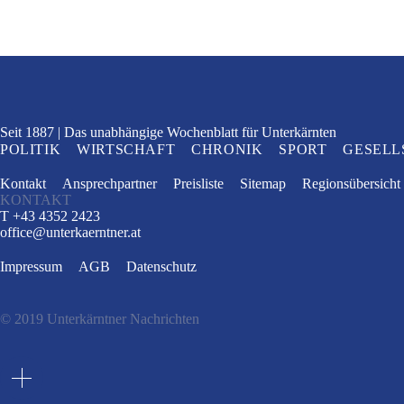
Seit 1887
Das unabhängige Wochenblatt
für Unterkärnten
POLITIK
WIRTSCHAFT
CHRONIK
SPORT
GESELL
Kontakt
Ansprechpartner
Preisliste
Sitemap
Regionsübersicht
KONTAKT
T +43 4352 2423
office
@
unterkaerntner.at
Impressum
AGB
Datenschutz
© 2019 Unterkärntner Nachrichten
e
t