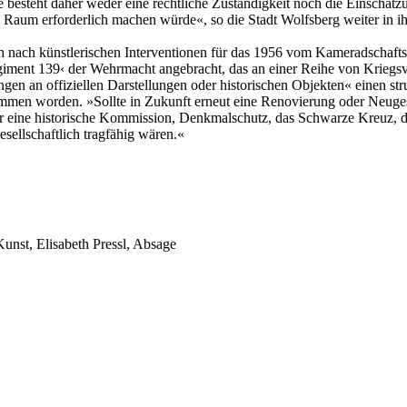
nde besteht daher weder eine rechtliche Zuständigkeit noch die Einschä
n Raum erforderlich machen würde«, so die Stadt Wolfsberg weiter in i
ch künstlerischen Interventionen für das 1956 vom Kameradschaftsbun
iment 139‹ der Wehrmacht angebracht, das an einer Reihe von Kriegsve
ngen an offiziellen Darstellungen oder historischen Objekten« einen str
mmen worden. »Sollte in Zukunft erneut eine Renovierung oder Neuges
unter eine historische Kommission, Denkmalschutz, das Schwarze Kreu
sellschaftlich tragfähig wären.«
Kunst, Elisabeth Pressl, Absage