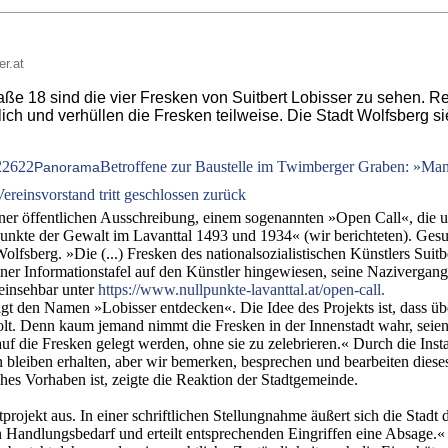
er.at
ße 18 sind die vier Fresken von Suitbert Lobisser zu sehen. R
ch und verhüllen die Fresken teilweise. Die Stadt Wolfsberg sie
2
2622
Betroffene zur Baustelle im Twimberger Graben: »Man m
Panorama
reinsvorstand tritt geschlossen zurück
einer öffentlichen Ausschreibung, einem sogenannten »Open Call«, die u
lpunkte der Gewalt im Lavanttal 1493 und 1934« (wir berichteten). Ges
sberg. »Die (...) Fresken des nationalsozialistischen Künstlers Sui
einer Informationstafel auf den Künstler hingewiesen, seine Nazivergan
 einsehbar unter
https://www.nullpunkte-lavanttal.at/open-call.
rägt den Namen »Lobisser entdecken«. Die Idee des Projekts ist, dass ü
olt. Denn kaum jemand nimmt die Fresken in der Innenstadt wahr, seien
f die Fresken gelegt werden, ohne sie zu zelebrieren.« Durch die Ins
n bleiben erhalten, aber wir bemerken, besprechen und bearbeiten diese
hes Vorhaben ist, zeigte die Reaktion der Stadtgemeinde.
projekt aus. In einer schriftlichen Stellungnahme äußert sich die Stadt
den Handlungsbedarf und erteilt entsprechenden Eingriffen eine Absage.