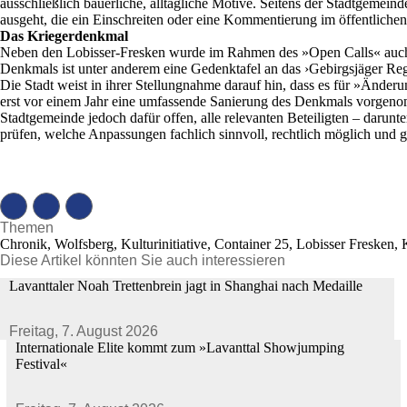
ausschließlich bäuerliche, alltägliche Motive. Seitens der Stadtgemei
ausgeht, die ein Einschreiten oder eine Kommentierung im öffentliche
Das Kriegerdenkmal
Neben den Lobisser-Fresken wurde im Rahmen des »Open Calls« auch na
Denkmals ist unter anderem eine Gedenktafel an das ›Gebirgsjäger Reg
Die Stadt weist in ihrer Stellungnahme darauf hin, dass es für »Änderu
erst vor einem Jahr eine umfassende Sanierung des Denkmals vorgeno
Stadtgemeinde jedoch dafür offen, alle relevanten Beteiligten – dar
prüfen, welche Anpassungen fachlich sinnvoll, rechtlich möglich und ge
Themen
Chronik, Wolfsberg, Kulturinitiative, Container 25, Lobisser Fresken, 
Diese Artikel könnten Sie auch interessieren
Lavanttaler Noah Trettenbrein jagt in Shanghai nach Medaille
Freitag,
7. August 2026
Internationale Elite kommt zum »Lavanttal Showjumping
Festival«