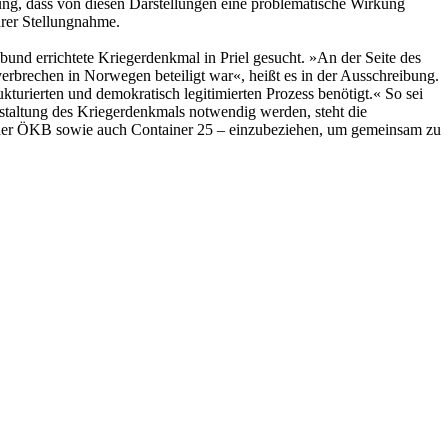
tzung, dass von diesen Darstellungen eine problematische Wirkung
hrer Stellungnahme.
d errichtete Kriegerdenkmal in Priel gesucht. »An der Seite des
rbrechen in Norwegen beteiligt war«, heißt es in der Ausschreibung.
ukturierten und demokratisch legitimierten Prozess benötigt.« So sei
taltung des Kriegerdenkmals notwendig werden, steht die
z, der ÖKB sowie auch Container 25 – einzubeziehen, um gemeinsam zu