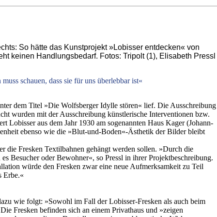
echts: So hätte das Kunstprojekt »Lobisser entdecken« von
ht keinen Handlungsbedarf. Fotos: Tripolt (1), Elisabeth Pressl
uss schauen, dass sie für uns überlebbar ist«
nter dem Titel »Die Wolfsberger Idylle stören« lief. Die Ausschreibung
ucht wurden mit der Ausschreibung künstlerische Interventionen bzw.
tbert Lobisser aus dem Jahr 1930 am sogenannten Haus Kager (Johann-
genheit ebenso wie die »Blut-und-Boden«-Ästhetik der Bilder bleibt
ber die Fresken Textilbahnen gehängt werden sollen. »Durch die
 es Besucher oder Bewohner«, so Pressl in ihrer Projektbeschreibung.
tallation würde den Fresken zwar eine neue Aufmerksamkeit zu Teil
s Erbe.«
 dazu wie folgt: »Sowohl im Fall der Lobisser-Fresken als auch beim
« Die Fresken befinden sich an einem Privathaus und »zeigen