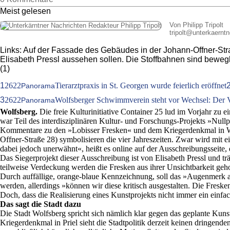
Meist gelesen
Von Philipp Tripolt
tripolt
@
unterkaerntn
Links: Auf der Fassade des Gebäudes in der Johann-Offner-Stra
Elisabeth Pressl aussehen sollen. Die Stoffbahnen sind bewegli
(1)
1
2622
Tierarztpraxis in St. Georgen wurde feierlich eröffnet
Panorama
3
2622
Wolfsberger Schwimmverein steht vor Wechsel: Der Ve
Panorama
Wolfsberg.
Die freie Kulturinitiative Container 25 lud im Vorjahr zu 
war Teil des interdisziplinären Kultur- und Forschungs-Projekts »Nul
Kommentare zu den »Lobisser Fresken« und dem Kriegerdenkmal in Wolf
Offner-Straße 28) symbolisieren die vier Jahreszeiten. Zwar wird mit 
dabei jedoch unerwähnt«, heißt es online auf der Ausschreibungsseite,
Das Siegerprojekt dieser Ausschreibung ist von Elisabeth Pressl und t
teilweise Verdeckung werden die Fresken aus ihrer Unsichtbarkeit geh
Durch auffällige, orange-blaue Kennzeichnung, soll das »Augenmerk au
werden, allerdings »können wir diese kritisch ausgestalten. Die Freske
Doch, dass die Realisierung eines Kunstprojekts nicht immer ein einfac
Das sagt die Stadt dazu
Die Stadt Wolfsberg spricht sich nämlich klar gegen das geplante Kunst
Kriegerdenkmal in Priel sieht die Stadtpolitik derzeit keinen dringen