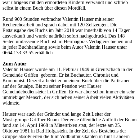
war übrigens mit den ermordeten Kindern verwandt und schrieb
selbst in einem Buch über diesen Mordfall.
Rund 900 Stunden verbrachte Valentin Hauser mit seiner
Recherchearbeit und sprach dabei mit 120 Zeitzeugen. Die
Erstausgabe des Buchs im Jahr 2018 war innerhalb von 14 Tagen
ausverkauft und wurde natürlich sofort nachgedruckt. Das 148
Seiten umfassende Buch ist im Hermagoras Verlag erschienen und
in jeder Buchhandlung sowie beim Autor Valentin Hauser unter
0664 133 33 55 erhältlich.
Zum Autor
Valentin Hauser wurde am 11. Februar 1949 in Greutschach in der
Gemeinde Griffen geboren. Er ist Buchautor, Chronist und
Komponist. Derzeit arbeitet er an einem Buch über die Partisanen
auf der Saualpe. Bis zu seiner Pension war Hauser
Gemeindebediensteter in Griffen. Er war aber schon immer ein sehr
umtriebiger Mensch, der sich neben seiner Arbeit vielen Aktivitäten
widmete.
Hauser war auch der Gründer und lange Zeit Leiter der
Musikgruppe Griffner Buam. Der erste öffentliche Auftritt der Buam
fand am 14. April 1968 in Mittertrixen statt, der letzte am 25.
Oktober 1981 in Bad Hofgastein. In der Zeit des Bestehens der
Gruppe absolvierten die fünf Vollblutmusikanten in fünf Ländern