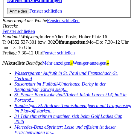
Datenschutzbestimmungen
Fenster schließen
Bauernregel der Woche
Fenster schließen
Tierecke
Fenster schließen
Fundamt Wolfsberg
In der »Alten Post«, Hoher Platz 16
T: 04352 537-301 bzw. 302
Öffnungszeiten:
Mo–Do: 7.30–12 Uhr
und 13–16 Uhr
Freitag: 7.30–12 Uhr
Fenster schließen
//Aktuell
ste
Beiträge
Mehr anzeigen
»
Weniger anzeigen
»
Wassersparen: Aufrufe in St. Paul und Frantschach-St.
Gertraud
Saisonstart im Fußball-Unterhaus: Derby in der
Regionalliga, Eitweg siegt...
St. Pauler Beachvolleyball-Talent Jakob Lorenz (14) holt in
Portorož...
Bundesliga: St. Andräer Tennisdamen feiern mit Gruppensieg
im Play-off starken...
34 Teilnehmerinnen matchten sich beim Golf Ladies Cup
2026
Mercedes-Benz eSprinter: Leise und effizient ist dieser
Pritschenwagen im...