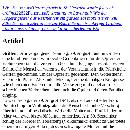
1
2622
Panorama
Tierarztpraxis in St. Georgen wurde feierlich
eröffnet
2
2622
Panorama
Kitzrettung im Lavanttal: Wie der
Hegeringleiter aus Reichenfels ein ganzes Tal mobilisieren will
3
2622
Panorama
Betroffene zur Baustelle im Twimberger Graben:
»Man muss schauen, dass sie für uns überlebbar ist«
Artikel
Griffen.
Am vergangenen Sonntag, 29. August, fand in Griffen
eine berührende und würdevolle Gedenkmesse für die Opfer der
Verbrechen statt, die vor genau 80 Jahren begangen worden waren.
Zahlreiche Menschen waren zu der Veranstaltung in die Pfarrkirche
Griffen gekommen, um der Opfer zu gedenken. Den Gottesdienst
zelebrierte Pfarrer Alexander Miklau, der die damaligen Ereignisse
wie einen roten Faden durch die Messe zog und dabei auf die
schrecklichen Verbrechen, aber auch die Opfer und deren Familien
einging.
Es war Freitag, der 29. August 1941, als der Landarbeiter Franz
Podritschnig im Wölfnitzgraben die Keuschlerfamilie Verschnig
überfiel und auf bestialische Weise die Mutter und fünf Kinder im
Alter von zwei bis zwölf Jahren ermordete. Am 30. September
schlug der Mörder in Töllerberg (Völkermarkt) erneut zu und tötete
einen dreijährigen Buben, dessen schwangere Mutter und die