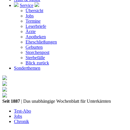
Service
Übersicht
Jobs
Termine
Leserbriefe
Ärzte
Apotheken
Eheschließungen
Geburten
Storchenpost
Sterbefälle
Blick zurück
Sonderthemen
Seit 1887
| Das unabhängige Wochenblatt für Unterkärnten
Test-Abo
Jobs
Chronik