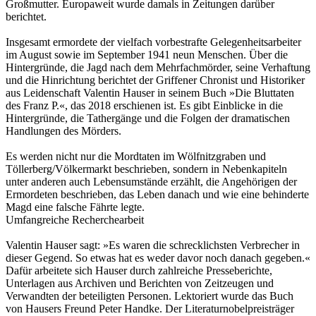
Großmutter. Europaweit wurde damals in Zeitungen darüber
berichtet.
Insgesamt ermordete der vielfach vorbestrafte Gelegenheitsarbeiter
im August sowie im September 1941 neun Menschen. Über die
Hintergründe, die Jagd nach dem Mehrfachmörder, seine Verhaftung
und die Hinrichtung berichtet der Griffener Chronist und Historiker
aus Leidenschaft Valentin Hauser in seinem Buch »Die Bluttaten
des Franz P.«, das 2018 erschienen ist. Es gibt Einblicke in die
Hintergründe, die Tathergänge und die Folgen der dramatischen
Handlungen des Mörders.
Es werden nicht nur die Mordtaten im Wölfnitzgraben und
Töllerberg/Völkermarkt beschrieben, sondern in Nebenkapiteln
unter anderen auch Lebensumstände erzählt, die Angehörigen der
Ermordeten beschrieben, das Leben danach und wie eine behinderte
Magd eine falsche Fährte legte.
Umfangreiche Recherchearbeit
Valentin Hauser sagt: »Es waren die schrecklichsten Verbrecher in
dieser Gegend. So etwas hat es weder davor noch danach gegeben.«
Dafür arbeitete sich Hauser durch zahlreiche Presseberichte,
Unterlagen aus Archiven und Berichten von Zeitzeugen und
Verwandten der beteiligten Personen. Lektoriert wurde das Buch
von Hausers Freund Peter Handke. Der Literaturnobelpreisträger