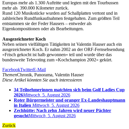
Europas mehr als 1.300 Auftritte und legten mit den Tourbussen
mehr als 390.000 Kilometer zurück.
Rund 120 Musikstücke wurden auf Schallplatten vertont und in
zahlreichen Rundfunkaufnahmen festgehalten. Zum größten Teil
entstammen sie der Feder Hausers – entweder als
Eigenkompositionen oder als Bearbeitungen.
Ausgezeichneter Koch
Neben seinen vielfältigen Tätigkeiten ist Valentin Hauser auch ein
ausgezeichneter Koch. Er nahm 2002 an der ORF-Fernsehsendung
»Frisch gekocht ist halb gewonnen« teil und wurde über das
bundesweite Televoting zum »Kochchampion 2002« gekürt.
Facebook
Twitter
E-Mail
Themen
Chronik, Panorama, Valentin Hauser
Diese Artikel könnten Sie auch interessieren
34 Teilnehmerinnen matchten sich beim Golf Ladies Cup
2026
Mittwoch,
5. August 2026
Roter Bürgermeister und oranger Ex-Landeshauptmann
in Italien
Mittwoch,
5. August 2026
Zechhütte: Nach zehn Jahren wird neuer Pächter
gesucht
Mittwoch,
5. August 2026
Zurück