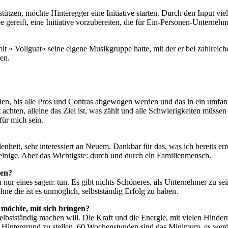
en, möchte Hinteregger eine Initiative starten. Durch den Input viel
dee gereift, eine Initiative vorzubereiten, die für Ein-Personen-Unter
mit » Vollguat« seine eigene Musikgruppe hatte, mit der er bei zahlreich
en.
ilen, bis alle Pros und Contras abgewogen werden und das in ein umfan
 achten, alleine das Ziel ist, was zählt und alle Schwierigkeiten müs
für mich sein.
heit, sehr interessiert an Neuem. Dankbar für das, was ich bereits er
inige. Aber das Wichtigste: durch und durch ein Familienmensch.
den?
ur eines sagen: tun. Es gibt nichts Schöneres, als Unternehmer zu sein.
ne die ist es unmöglich, selbstständig Erfolg zu haben.
 möchte, mit sich bringen?
lbstständig machen will. Die Kraft und die Energie, mit vielen Hinder
den Hintergrund zu stellen. 60 Wochenstunden sind das Minimum, es wer