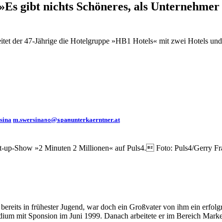
»Es gibt nichts Schöneres, als Unternehmer 
leitet der 47-Jährige die Hotelgruppe »HB1 Hotels« mit zwei Hotels und
sina
m.swersina
@
unterkaerntner.at
no
spam
tart-up-Show »2 Minuten 2 Millionen« auf Puls4. Foto: Puls4/Gerry F
r bereits in frühester Jugend, war doch ein Großvater von ihm ein erf
um mit Sponsion im Juni 1999. Danach arbeitete er im Bereich Market