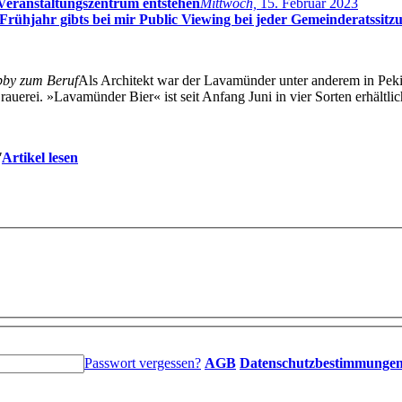
 Veranstaltungszentrum entstehen
Mittwoch,
15. Februar 2023
ühjahr gibts bei mir Public Viewing bei jeder Gemeinderatssitz
bby zum Beruf
Als Architekt war der Lavamünder unter anderem in Pekin
uerei. »Lavamünder Bier« ist seit Anfang Juni in vier Sorten erhältlic
"
Artikel lesen
Passwort vergessen?
AGB
Datenschutzbestimmunge