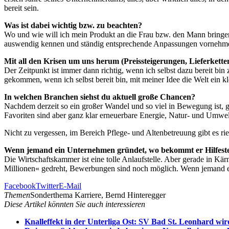
bereit sein.
Was ist dabei wichtig bzw. zu beachten?
Wo und wie will ich mein Produkt an die Frau bzw. den Mann bringen 
auswendig kennen und ständig entsprechende Anpassungen vornehm
Mit all den Krisen um uns herum (Preissteigerungen, Lieferkett
Der Zeitpunkt ist immer dann richtig, wenn ich selbst dazu bereit b
gekommen, wenn ich selbst bereit bin, mit meiner Idee die Welt ein
In welchen Branchen siehst du aktuell große Chancen?
Nachdem derzeit so ein großer Wandel und so viel in Bewegung ist, g
Favoriten sind aber ganz klar erneuerbare Energie, Natur- und Umwe
Nicht zu vergessen, im Bereich Pflege- und Altenbetreuung gibt es rie
Wenn jemand ein Unternehmen gründet, wo bekommt er Hilfest
Die Wirtschaftskammer ist eine tolle Anlaufstelle. Aber gerade in Kä
Millionen« gedreht, Bewerbungen sind noch möglich. Wenn jemand ei
Facebook
Twitter
E-Mail
Themen
Sonderthema Karriere, Bernd Hinteregger
Diese Artikel könnten Sie auch interessieren
Knalleffekt in der Unterliga Ost: SV Bad St. Leonhard wir