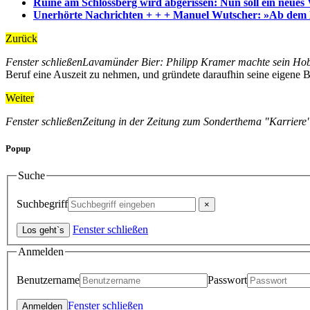
Ruine am Schlossberg wird abgerissen: Nun soll ein neues
Unerhörte Nachrichten + + + Manuel Wutscher: »Ab dem Fr
Zurück
Fenster schließen
Lavamünder Bier: Philipp Kramer machte sein Ho
Beruf eine Auszeit zu nehmen, und gründete daraufhin seine eigene Bra
Weiter
Fenster schließen
Zeitung in der Zeitung zum Sonderthema "Karriere
Popup
Suche
Suchbegriff
Fenster schließen
Anmelden
Benutzername
Passwort
Fenster schließen