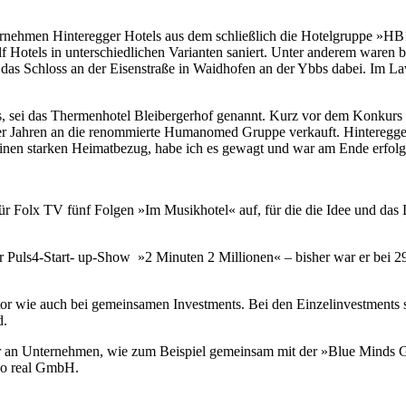
ernehmen Hinteregger Hotels aus dem schließlich die Hotelgruppe »HB1
 Hotels in unterschiedlichen Varianten saniert. Unter anderem waren be
das Schloss an der Eisenstraße in Waidhofen an der Ybbs dabei. Im La
s, sei das Thermenhotel Bleibergerhof genannt. Kurz vor dem Konkurs 
 Jahren an die renommierte Humanomed Gruppe verkauft. Hinteregger er
inen starken Heimatbezug, habe ich es gewagt und war am Ende erfolg
r Folx TV fünf Folgen »Im Musikhotel« auf, für die die Idee und das 
der Puls4-Start- up-Show »2 Minuten 2 Millionen« – bisher war er bei 
tor wie auch bei gemeinsamen Investments. Bei den Einzelinvestments 
d.
er an Unternehmen, wie zum Beispiel gemeinsam mit der »Blue Minds G
mo real GmbH.