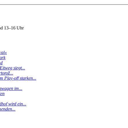
nd 13–16 Uhr
val«
ark
ud
itweg siegt...
torož...
 Play-off starken...
enwagen im...
ien
hof wird ein...
menden...