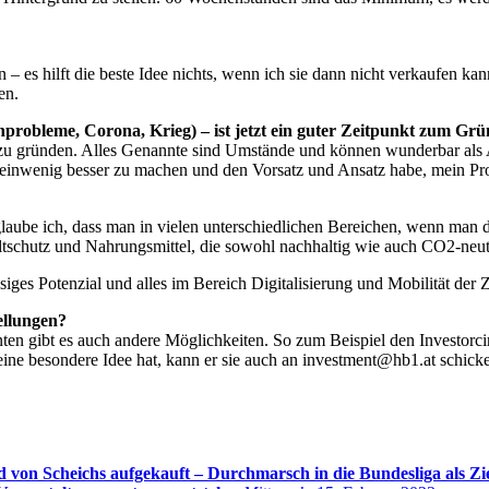
– es hilft die beste Idee nichts, wenn ich sie dann nicht verkaufen ka
en.
enprobleme, Corona, Krieg) – ist jetzt ein guter Zeitpunkt zum G
in zu gründen. Alles Genannte sind Umstände und können wunderbar als
 kleinwenig besser zu machen und den Vorsatz und Ansatz habe, mein P
laube ich, dass man in vielen unterschiedlichen Bereichen, wenn man d
ltschutz und Nahrungsmittel, die sowohl nachhaltig wie auch CO2-neu
siges Potenzial und alles im Bereich Digitalisierung und Mobilität der
ellungen?
rnten gibt es auch andere Möglichkeiten. So zum Beispiel den Investor
ne besondere Idee hat, kann er sie auch an investment@hb1.at schick
d von Scheichs aufgekauft – Durchmarsch in die Bundesliga als Zi