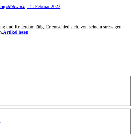
ung«
Mittwoch,
15. Februar 2023
g und Rotterdam tätig. Er entschied sich, von seinem stressigen
h.
Artikel lesen
n