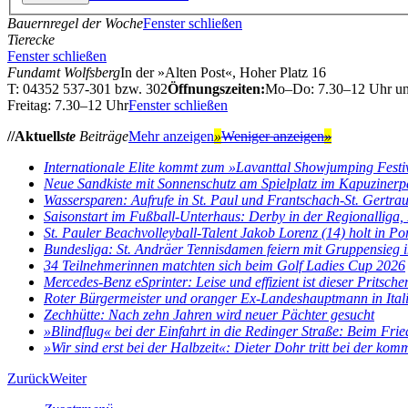
Bauernregel der Woche
Fenster schließen
Tierecke
Fenster schließen
Fundamt Wolfsberg
In der »Alten Post«, Hoher Platz 16
T: 04352 537-301 bzw. 302
Öffnungszeiten:
Mo–Do: 7.30–12 Uhr u
Freitag: 7.30–12 Uhr
Fenster schließen
//Aktuell
ste
Beiträge
Mehr anzeigen
»
Weniger anzeigen
»
Internationale Elite kommt zum »Lavanttal Showjumping Festi
Neue Sandkiste mit Sonnenschutz am Spielplatz im Kapuzinerp
Wassersparen: Aufrufe in St. Paul und Frantschach-St. Gertra
Saisonstart im Fußball-Unterhaus: Derby in der Regionalliga, E
St. Pauler Beachvolleyball-Talent Jakob Lorenz (14) holt in Por
Bundesliga: St. Andräer Tennisdamen feiern mit Gruppensieg im
34 Teilnehmerinnen matchten sich beim Golf Ladies Cup 2026
Mercedes-Benz eSprinter: Leise und effizient ist dieser Pritsch
Roter Bürgermeister und oranger Ex-Landeshauptmann in Ital
Zechhütte: Nach zehn Jahren wird neuer Pächter gesucht
»Blindflug« bei der Einfahrt in die Redinger Straße: Beim Fried
»Wir sind erst bei der Halbzeit«: Dieter Dohr tritt bei der kom
Zurück
Weiter