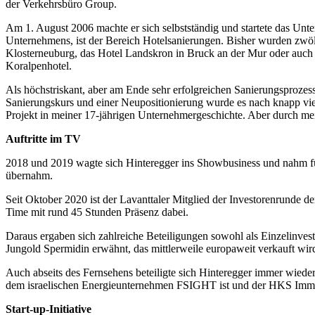
der Verkehrsbüro Group.
Am 1. August 2006 machte er sich selbstständig und startete das Unt
Unternehmens, ist der Bereich Hotelsanierungen. Bisher wurden zwölf
Klosterneuburg, das Hotel Landskron in Bruck an der Mur oder auch 
Koralpenhotel.
Als höchstriskant, aber am Ende sehr erfolgreichen Sanierungsprozes
Sanierungskurs und einer Neupositionierung wurde es nach knapp vier
Projekt in meiner 17-jährigen Unternehmergeschichte. Aber durch me
Auftritte im TV
2018 und 2019 wagte sich Hinteregger ins Showbusiness und nahm fü
übernahm.
Seit Oktober 2020 ist der Lavanttaler Mitglied der Investorenrunde 
Time mit rund 45 Stunden Präsenz dabei.
Daraus ergaben sich zahlreiche Beteiligungen sowohl als Einzelinves
Jungold Spermidin erwähnt, das mittlerweile europaweit verkauft wir
Auch abseits des Fernsehens beteiligte sich Hinteregger immer wied
dem israelischen Energieunternehmen FSIGHT ist und der HKS Im
Start-up-Initiative