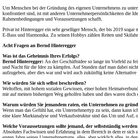
Um Menschen bei der Gründung des eigenen Unternehmens zu unterstütz
konfrontiert sind, ist mit anderen Unternehmerpersönlichkeiten die I
Rahmenbedingungen und Voraussetzungen schafft.
Privat ist Hinteregger ein sehr geselliger Mensch, der bis 2019 sogar 
E-Bass und Harmonika. Zu seinen Hobbys zählen Reiten und Skifahr
Acht Fragen an Bernd Hinteregger
Was ist das Geheimnis Ihres Erfolgs?
Bernd Hinteregger:
An der Geschäftsidee so lange im Vorfeld zu fe
und Nacht für die Idee zu kämpfen. Auf Stunden darf man dabei nicht
aufzugeben, aber dies war und wird auch zukünftig keine Alternative 
Wie würden Sie sich selbst beschreiben?
Weltoffen, mit hohem sozialen Gewissen, einer hohen Heimatverbunden
mir auf meinen bisherigen Weg geholfen haben und dies waren doch e
Warum würden Sie jemandem raten, ein Unternehmen zu grün
Wenn man das Gefühl hat, ein Unternehmertyp zu sein, dann kann ich n
eine klare Marktanalyse und Verkaufsstruktur sind das Um und Auf, oh
Welche Voraussetzungen sollte jemand, der selbstständig werden
Absolutes Fachwissen und Erfahrung in dem Bereich in dem er sich se
ersten Jahre seines Unternehmertums, alles, aber wirklich alles, in 