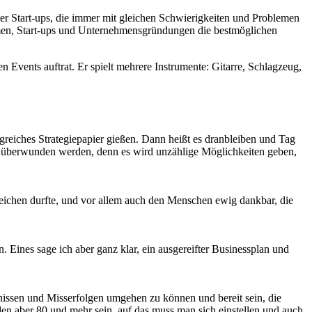
er Start-ups, die immer mit gleichen Schwierigkeiten und Problemen
nehmen, Start-ups und Unternehmensgründungen die bestmöglichen
en Events auftrat. Er spielt mehrere Instrumente: Gitarre, Schlagzeug,
greiches Strategiepapier gießen. Dann heißt es dranbleiben und Tag
sen überwunden werden, denn es wird unzählige Möglichkeiten geben,
reichen durfte, und vor allem auch den Menschen ewig dankbar, die
 Eines sage ich aber ganz klar, ein ausgereifter Businessplan und
nissen und Misserfolgen umgehen zu können und bereit sein, die
den aber 80 und mehr sein, auf das muss man sich einstellen und auch