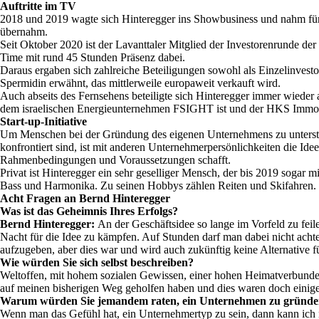
Auftritte im TV
2018 und 2019 wagte sich Hinteregger ins Showbusiness und nahm für 
übernahm.
Seit Oktober 2020 ist der Lavanttaler Mitglied der Investorenrunde d
Time mit rund 45 Stunden Präsenz dabei.
Daraus ergaben sich zahlreiche Beteiligungen sowohl als Einzelinvest
Spermidin erwähnt, das mittlerweile europaweit verkauft wird.
Auch abseits des Fernsehens beteiligte sich Hinteregger immer wiede
dem israelischen Energieunternehmen FSIGHT ist und der HKS Imm
Start-up-Initiative
Um Menschen bei der Gründung des eigenen Unternehmens zu unterstütze
konfrontiert sind, ist mit anderen Unternehmerpersönlichkeiten die Id
Rahmenbedingungen und Voraussetzungen schafft.
Privat ist Hinteregger ein sehr geselliger Mensch, der bis 2019 sogar m
Bass und Harmonika. Zu seinen Hobbys zählen Reiten und Skifahren.
Acht Fragen an Bernd Hinteregger
Was ist das Geheimnis Ihres Erfolgs?
Bernd Hinteregger:
An der Geschäftsidee so lange im Vorfeld zu fei
Nacht für die Idee zu kämpfen. Auf Stunden darf man dabei nicht acht
aufzugeben, aber dies war und wird auch zukünftig keine Alternative f
Wie würden Sie sich selbst beschreiben?
Weltoffen, mit hohem sozialen Gewissen, einer hohen Heimatverbundenh
auf meinen bisherigen Weg geholfen haben und dies waren doch einige
Warum würden Sie jemandem raten, ein Unternehmen zu gründ
Wenn man das Gefühl hat, ein Unternehmertyp zu sein, dann kann ich nur