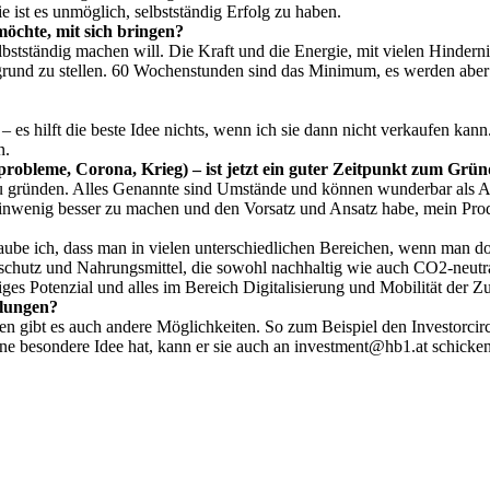
 ist es unmöglich, selbstständig Erfolg zu haben.
öchte, mit sich bringen?
bstständig machen will. Die Kraft und die Energie, mit vielen Hindern
ergrund zu stellen. 60 Wochenstunden sind das Minimum, es werden aber 
es hilft die beste Idee nichts, wenn ich sie dann nicht verkaufen kan
n.
probleme, Corona, Krieg) – ist jetzt ein guter Zeitpunkt zum Grü
n zu gründen. Alles Genannte sind Umstände und können wunderbar als 
kleinwenig besser zu machen und den Vorsatz und Ansatz habe, mein Pr
aube ich, dass man in vielen unterschiedlichen Bereichen, wenn man do
tschutz und Nahrungsmittel, die sowohl nachhaltig wie auch CO2-neut
iges Potenzial und alles im Bereich Digitalisierung und Mobilität der Z
llungen?
nten gibt es auch andere Möglichkeiten. So zum Beispiel den Investorc
 besondere Idee hat, kann er sie auch an investment@hb1.at schicken