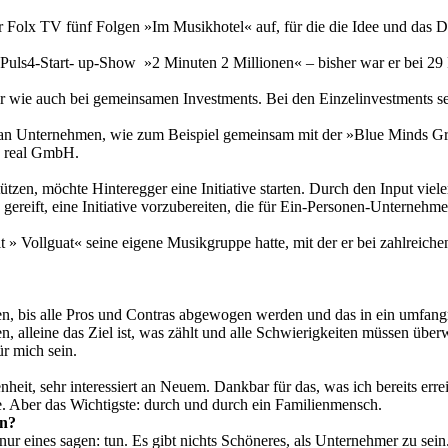
Folx TV fünf Folgen »Im Musikhotel« auf, für die die Idee und das D
er Puls4-Start- up-Show »2 Minuten 2 Millionen« – bisher war er bei 2
or wie auch bei gemeinsamen Investments. Bei den Einzelinvestments s
r an Unternehmen, wie zum Beispiel gemeinsam mit der »Blue Minds Gr
o real GmbH.
n, möchte Hinteregger eine Initiative starten. Durch den Input viele
ee gereift, eine Initiative vorzubereiten, die für Ein-Personen-Untern
it » Vollguat« seine eigene Musikgruppe hatte, mit der er bei zahlreiche
len, bis alle Pros und Contras abgewogen werden und das in ein umfang
en, alleine das Ziel ist, was zählt und alle Schwierigkeiten müssen ü
ür mich sein.
eit, sehr interessiert an Neuem. Dankbar für das, was ich bereits err
. Aber das Wichtigste: durch und durch ein Familienmensch.
en?
 eines sagen: tun. Es gibt nichts Schöneres, als Unternehmer zu sein. 