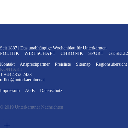
Seit 1887
Das unabhängige Wochenblatt
für Unterkärnten
POLITIK
WIRTSCHAFT
CHRONIK
SPORT
GESELL
Kontakt
Ansprechpartner
Preisliste
Sitemap
Regionsübersicht
KONTAKT
T +43 4352 2423
office
@
unterkaerntner.at
Impressum
AGB
Datenschutz
© 2019 Unterkärntner Nachrichten
e