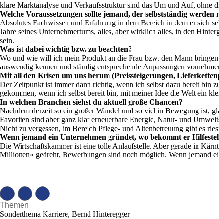
klare Marktanalyse und Verkaufsstruktur sind das Um und Auf, ohne die
Welche Voraussetzungen sollte jemand, der selbstständig werden m
Absolutes Fachwissen und Erfahrung in dem Bereich in dem er sich sel
Jahre seines Unternehmertums, alles, aber wirklich alles, in den Hint
sein.
Was ist dabei wichtig bzw. zu beachten?
Wo und wie will ich mein Produkt an die Frau bzw. den Mann bringen – 
auswendig kennen und ständig entsprechende Anpassungen vornehme
Mit all den Krisen um uns herum (Preissteigerungen, Lieferketten
Der Zeitpunkt ist immer dann richtig, wenn ich selbst dazu bereit bi
gekommen, wenn ich selbst bereit bin, mit meiner Idee die Welt ein 
In welchen Branchen siehst du aktuell große Chancen?
Nachdem derzeit so ein großer Wandel und so viel in Bewegung ist, gl
Favoriten sind aber ganz klar erneuerbare Energie, Natur- und Umwel
Nicht zu vergessen, im Bereich Pflege- und Altenbetreuung gibt es ries
Wenn jemand ein Unternehmen gründet, wo bekommt er Hilfeste
Die Wirtschaftskammer ist eine tolle Anlaufstelle. Aber gerade in Kär
Millionen« gedreht, Bewerbungen sind noch möglich. Wenn jemand eine
Themen
Sonderthema Karriere, Bernd Hinteregger