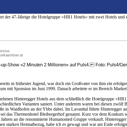
gibt nichts Schöneres, als Unternehmer zu sei
eitet der 47-Jährige die Hotelgruppe »HB1 Hotels« mit zwei Hotels und 
ersina
terkaerntner.at
art-up-Show »2 Minuten 2 Millionen« auf Puls4. Foto: Puls4/Ge
 bereits in frühester Jugend, war doch ein Großvater von ihm ein erfo
m mit Sponsion im Juni 1999. Danach arbeitete er im Bereich Marketi
ernehmen Hinteregger Hotels aus dem schließlich die Hotelgruppe »HB1
schiedlichen Varianten saniert. Unter anderem waren bei diesen zwölf B
aße in Waidhofen an der Ybbs dabei. Im Lavanttal führte Hinteregger 
, sei das Thermenhotel Bleibergerhof genannt. Kurz vor dem Konkurs w
Jahren an die renommierte Humanomed Gruppe verkauft. Hinteregger erz
nen starken Heimatbezug, habe ich es gewagt und war am Ende erfolgr