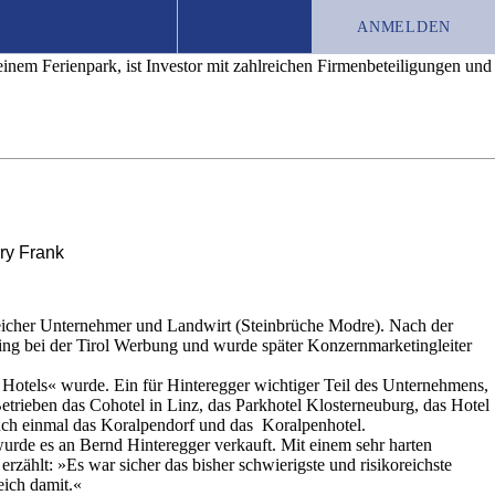
n«
ANMELDEN
einem Ferienpark, ist Investor mit zahlreichen Firmenbeteiligungen und
TEST-ABO
JOBS
CHRONIK
rry Frank
lgreicher Unternehmer und Landwirt (Steinbrüche Modre). Nach der
ng bei der Tirol Werbung und wurde später Konzernmarketingleiter
 Hotels« wurde. Ein für Hinteregger wichtiger Teil des Unternehmens,
etrieben das Cohotel in Linz, das Parkhotel Klosterneuburg, das Hotel
auch einmal das Koralpendorf und das Koralpenhotel.
urde es an Bernd Hinteregger verkauft. Mit einem sehr harten
ählt: »Es war sicher das bisher schwierigste und risikoreichste
eich damit.«