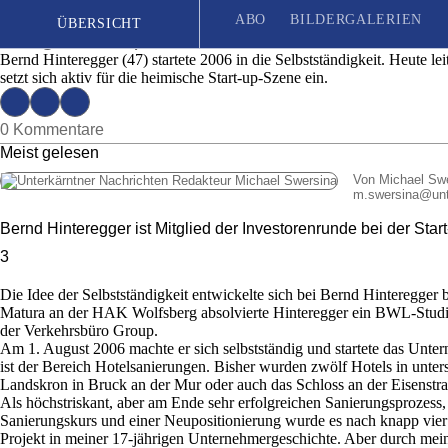
Hotelier und Investor Bernd Hinteregger: »Es 
ABO
BILDERGALERIEN
ÜBERSICHT
Ausgabe 42 | Mittwoch, 19. Oktober 2022
Bernd Hinteregger (47) startete 2006 in die Selbstständigkeit. Heute l
setzt sich aktiv für die heimische Start-up-Szene ein.
Seit 1887
| Das unabhängige Wochenblatt für Unterkärnten
0 Kommentare
Meist gelesen
Von Michael Sw
m.swersina
@
un
Bernd Hinteregger ist Mitglied der Investorenrunde bei der St
3
Die Idee der Selbstständigkeit entwickelte sich bei Bernd Hinteregger
Matura an der HAK Wolfsberg absolvierte Hinteregger ein BWL-Studiu
der Verkehrsbüro Group.
Am 1. August 2006 machte er sich selbstständig und startete das Unt
ist der Bereich Hotelsanierungen. Bisher wurden zwölf Hotels in unter
Landskron in Bruck an der Mur oder auch das Schloss an der Eisenstr
Als höchstriskant, aber am Ende sehr erfolgreichen Sanierungsprozess
Sanierungskurs und einer Neupositionierung wurde es nach knapp vier 
Projekt in meiner 17-jährigen Unternehmergeschichte. Aber durch mei