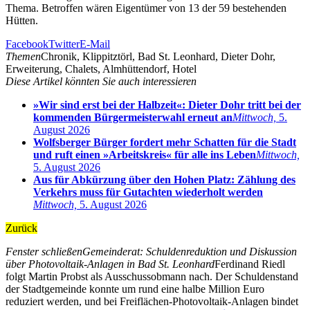
Thema. Betroffen wären Eigentümer von 13 der 59 bestehenden
Hütten.
Facebook
Twitter
E-Mail
Themen
Chronik, Klippitztörl, Bad St. Leonhard, Dieter Dohr,
Erweiterung, Chalets, Almhüttendorf, Hotel
Diese Artikel könnten Sie auch interessieren
»Wir sind erst bei der Halbzeit«: Dieter Dohr tritt bei der
kommenden Bürgermeisterwahl erneut an
Mittwoch,
5.
August 2026
Wolfsberger Bürger fordert mehr Schatten für die Stadt
und ruft einen »Arbeitskreis« für alle ins Leben
Mittwoch,
5. August 2026
Aus für Abkürzung über den Hohen Platz: Zählung des
Verkehrs muss für Gutachten wiederholt werden
Mittwoch,
5. August 2026
Zurück
Fenster schließen
Gemeinderat: Schuldenreduktion und Diskussion
über Photovoltaik-Anlagen in Bad St. Leonhard
Ferdinand Riedl
folgt Martin Probst als Ausschussobmann nach. Der Schuldenstand
der Stadtgemeinde konnte um rund eine halbe Million Euro
reduziert werden, und bei Freiflächen-Photovoltaik-Anlagen bindet