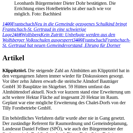
Leonhards Bürgermeister Dieter Dohr bestätigten. Die
Errichtung eines Hotelbetriebs ist aber nach wie vor
möglich. Foto: Bachhiesl
1
409
Frantschach
Neu in die Gemeinde gezogenes Schulkind bringt
Frantschach-St. Gertraud in eine schwierige
Lage
2
418
Wolfsberg
Kein Zutritt: Unbefugte werden aus den
Wolfsberger Volksschulen ausgesperrt
3
409
Frantschach
Frantschach-
St. Gertraud hat neuen Gemeindevorstand, Ehrung für Dorner
Artikel
Klippitztörl.
Die steigende Zahl an Almhütten am Klipptztörl hat in
den vergangenen Jahren immer wieder für Diskussionen gesorgt.
Vor über zehn Jahren erwarb die steirische Almdorf Bauträger
GmbH 30 Bauplätze im Skigebiet. 59 Hütten umfasst das
Almhüttendorf aktuell. Noch vor kurzem stand eine Erweiterung um
acht weitere Hektar Fläche auf insgesamt 20 Hektar im Raum.
Geplant war eine mögliche Erweiterung des Chalet-Dorfs von der
Tilly Forstbetriebe GmbH.
Ein behördliches Verfahren dafür wurde aber nie in Gang gesetzt.
Der zuständige Referent für Raumordnung und Gemeindeplanung,
Landesrat Daniel Fellner (SPÖ), wie auch der Bürgermeister der