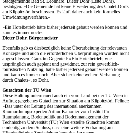
Stadtgemeinde Bad St. Leonhard, Dieter Dohr (Liste Dohr),
bestätigen: »Die Gemeinde hat keine Erweiterung des Chalet-Dorfs
am Klippitztörl beschlossen. Es läuft daher auch kein formelles
Umwidmungsverfahren.«
»Ein Hotelbetrieb hätte bisher jederzeit gebaut werden können und
kann es immer noch«
Dieter Dohr, Bürgermeister
Ebenfalls gab es diesbezüglich keine Überarbeitung der relevanten
Konzepte und auch die erforderlichen Überprüfungen wurden nicht
abgeschlossen. Ganz im Gegenteil: »Ein Hotelbetrieb, wie
ursprünglich auch geplant und gewidmet, zur rein gewerblich-
touristischen Nutzung, hätte bisher jederzeit gebaut werden können
und kann es immer noch. Aber sicher keine weitere Verbauung
durch Chalets«, so Dohr.
Gutachten der TU Wien
Diese Haltung untermauert auch ein vom Land bei der TU Wien in
Auftrag gegebenes Gutachten zur Situation am Klippitztörl. Fellner:
»Das unter der Leitung des international anerkannten
Raumordnungsexperten Arthur Kanonier vom Institut für
Raumplanung, Bodenpolitik und Bodenmanagement der
Technischen Universität (TU) Wien erstellte Gutachten kommt
eindeutig zu dem Schluss, dass eine weitere Verbauung am
Klippitztörl eine Zersiedelung bewirke. Im neuen