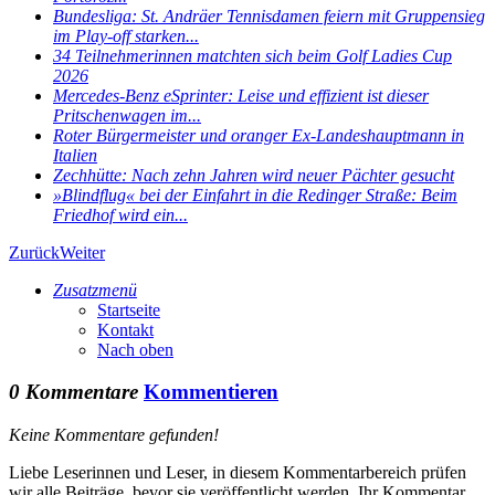
Bundesliga: St. Andräer Tennisdamen feiern mit Gruppensieg
im Play-off starken...
34 Teilnehmerinnen matchten sich beim Golf Ladies Cup
2026
Mercedes-Benz eSprinter: Leise und effizient ist dieser
Pritschenwagen im...
Roter Bürgermeister und oranger Ex-Landeshauptmann in
Italien
Zechhütte: Nach zehn Jahren wird neuer Pächter gesucht
»Blindflug« bei der Einfahrt in die Redinger Straße: Beim
Friedhof wird ein...
Zurück
Weiter
Zusatzmenü
Startseite
Kontakt
Nach oben
0 Kommentare
Kommentieren
Keine Kommentare gefunden!
Liebe Leserinnen und Leser, in diesem Kommentarbereich prüfen
wir alle Beiträge, bevor sie veröffentlicht werden. Ihr Kommentar