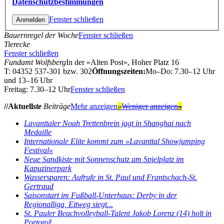
Datenschutzbestimmungen
Fenster schließen
Bauernregel der Woche
Fenster schließen
Tierecke
Fenster schließen
Fundamt Wolfsberg
In der »Alten Post«, Hoher Platz 16
T: 04352 537-301 bzw. 302
Öffnungszeiten:
Mo–Do: 7.30–12 Uhr
und 13–16 Uhr
Freitag: 7.30–12 Uhr
Fenster schließen
//Aktuell
ste
Beiträge
Mehr anzeigen
»
Weniger anzeigen
»
Lavanttaler Noah Trettenbrein jagt in Shanghai nach
Medaille
Internationale Elite kommt zum »Lavanttal Showjumping
Festival«
Neue Sandkiste mit Sonnenschutz am Spielplatz im
Kapuzinerpark
Wassersparen: Aufrufe in St. Paul und Frantschach-St.
Gertraud
Saisonstart im Fußball-Unterhaus: Derby in der
Regionalliga, Eitweg siegt...
St. Pauler Beachvolleyball-Talent Jakob Lorenz (14) holt in
Portorož...