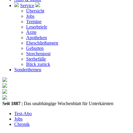
Service
Übersicht
Jobs
Termine
Leserbriefe
Ärzte
Apotheken
Eheschließungen
Geburten
Storchenpost
Sterbefälle
Blick zurück
Sonderthemen
Seit 1887
| Das unabhängige Wochenblatt für Unterkärnten
Test-Abo
Jobs
Chronik