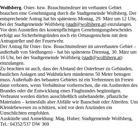
Wolfsberg
. Oster- bzw. Brauchtumsfeuer im verbauten Gebiet
brauchen eine Genehmigung durch die Stadtgemeinde Wolfsberg. Der
entsprechende Antrag hat bis spätestens Montag, 29. März um 12 Uhr,
bei der Stadtgemeinde Wolfsberg (
stadt
@
wolfsberg.at
) einzulangen.
Vor dem Ausstellen des kostenpflichtigen Genehmigungsbescheides
erfolgt aus Sicherheitsgründen noch ein Ortsaugenschein mit dem
Antragsteller und der Feuerwehr.
Der Antrag für Oster- bzw. Brauchtumsfeuer im unverbauten Gebiet –
außerhalb von Siedlungen) – hat bis spätestens Dienstag, 30. März um
16 Uhr, bei der Stadtgemeinde Wolfsberg (
stadt
@
wolfsberg.at
)
einzulangen.
Zu beachten ist auch, dass der Abstand der Osterfeuer zu Gebäuden,
baulichen Anlagen und Waldstücken mindestens 50 Meter betragen
muss. Außerhalb des bebauten Gebietes ist ein Verbrennen im Freien
dann verboten, wenn Verhältnisse vorherrschen, die ein Ausbreiten des
Brandes oder die Entwicklung eines Flugbrandes begünstigen.
Verbrannt werden dürfen ausschließlich unbehandelte, pflanzliche
Materialen – keinesfalls aber Abfälle wie Bauschutt oder Altreifen. Um
Kleinlebewesen zu schützen, wird vor dem Anzünden ein
Umschlichten empfohlen.
Auskünfte und Anmeldung: Mag. Huber; Stadtgemeinde Wolfsberg,
Tel.: 04352/537 DW 369