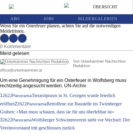
Anmeldefristen beachten: Osterfeuer
ÜBERSICHT
rechtzeitig anmelden!
Ausgabe 13 | Donnerstag, 25. März 2021
ABO
JOBS
BILDERGALERIEN
Wenn Sie ein Osterfeuer planen, achten Sie auf die notwendigen
Meldefristen.
0 Kommentare
Meist gelesen
Von Unterkärntner Nachrichten
Redaktion
office
@
unterkaerntner.at
Um eine Genehmigung für ein Osterfeuer in Wolfsberg muss
rechtzeitig angesucht werden. UN-Archiv
1
2622
Tierarztpraxis in St. Georgen wurde feierlich
Panorama
eröffnet
2
2622
Betroffene zur Baustelle im Twimberger
Panorama
Graben: »Man muss schauen, dass sie für uns überlebbar ist«
3
2622
Wolfsberger Schwimmverein steht vor Wechsel: Der
Panorama
Vereinsvorstand tritt geschlossen zurück