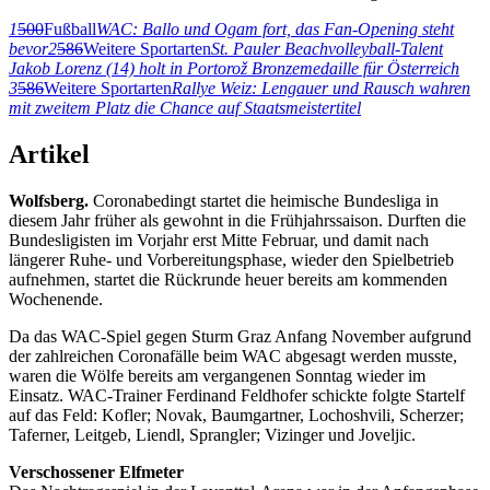
1
500
Fußball
WAC: Ballo und Ogam fort, das Fan-Opening steht
bevor
2
586
Weitere Sportarten
St. Pauler Beachvolleyball-Talent
Jakob Lorenz (14) holt in Portorož Bronzemedaille für Österreich
3
586
Weitere Sportarten
Rallye Weiz: Lengauer und Rausch wahren
mit zweitem Platz die Chance auf Staatsmeistertitel
Artikel
Wolfsberg.
Coronabedingt startet die heimische Bundesliga in
diesem Jahr früher als gewohnt in die Frühjahrssaison. Durften die
Bundesligisten im Vorjahr erst Mitte Februar, und damit nach
längerer Ruhe- und Vorbereitungsphase, wieder den Spielbetrieb
aufnehmen, startet die Rückrunde heuer bereits am kommenden
Wochenende.
Da das WAC-Spiel gegen Sturm Graz Anfang November aufgrund
der zahlreichen Coronafälle beim WAC abgesagt werden musste,
waren die Wölfe bereits am vergangenen Sonntag wieder im
Einsatz. WAC-Trainer Ferdinand Feldhofer schickte folgte Startelf
auf das Feld: Kofler; Novak, Baumgartner, Lochoshvili, Scherzer;
Taferner, Leitgeb, Liendl, Sprangler; Vizinger und Joveljic.
Verschossener Elfmeter