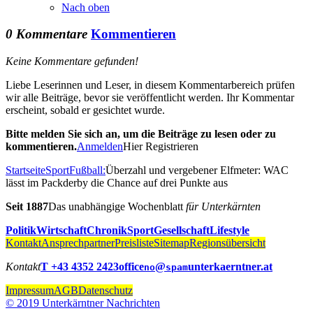
Nach oben
0 Kommentare
Kommentieren
Keine Kommentare gefunden!
Liebe Leserinnen und Leser, in diesem Kommentarbereich prüfen
wir alle Beiträge, bevor sie veröffentlicht werden. Ihr Kommentar
erscheint, sobald er gesichtet wurde.
Bitte melden Sie sich an, um die Beiträge zu lesen oder zu
kommentieren.
Anmelden
Hier Registrieren
Startseite
Sport
Fußball:
Überzahl und vergebener Elfmeter: WAC
lässt im Packderby die Chance auf drei Punkte aus
Seit 1887
Das unabhängige Wochenblatt
für Unterkärnten
Politik
Wirtschaft
Chronik
Sport
Gesellschaft
Lifestyle
Kontakt
Ansprechpartner
Preisliste
Sitemap
Regionsübersicht
Kontakt
T +43 4352 2423
office
@
unterkaerntner.at
no
spam
Impressum
AGB
Datenschutz
© 2019 Unterkärntner Nachrichten