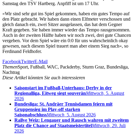
Samstag den TSV Hartberg. Anpfiff ist um 17 Uhr.
»Wir sind sehr gut ins Spiel gekommen, haben ein gutes Tempo auf
den Platz gebracht. Wir haben dann einen Elfmeter verschossen und
gleich danach ein, zwei Sitzer ausgelassen, das hat dem Gegner
Kraft gegeben. Sie haben immer wieder das Tempo rausgenommen.
Auch in der zweiten Hälfte haben wir noch zwei, drei gute Chancen
vergeben. Vor dem Spiel wäre ein 0:0 für uns wahrscheinlich okay
gewesen, nach diesem Spiel trauert man aber einem Sieg nach«, so
Ferdinand Feldhofer.
Facebook
Twitter
E-Mail
Themen
Sport, Fußball, WAC, Packderby, Sturm Graz, Bundesliga,
Nachtrag
Diese Artikel könnten Sie auch interessieren
Saisonstart im Fußball-Unterhaus: Derby in der
Regionalliga, Eitweg siegt souverän
Mittwoch,
5. August
2026
Bundesliga: St. Andräer Tennisdamen feiern mit
Gruppensieg im Play-off starken
Saisonabschluss
Mittwoch,
5. August 2026
Rallye Weiz: Lengauer und Rausch wahren mit zweitem
Platz die Chance auf Staatsmeistertitel
Mittwoch,
29. Juli
2026