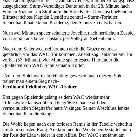
Das Nachtragsspiel in der Lavanttal-Arena war in der Anfangsphase
ausgeglichen. Sturm-Verteidiger Dante sah in der 28. Minute nach
Foul an Vizinger im Strafraum die Rote Karte. Den anschließenden
Elfmeter schoss Kapitän Liendl zu zentral – Sturm-Torhüter
Siebenhandl hatte keine Probleme, den Schuss zu entschärfen.
Nur zwei Minuten später scheiterte Joveljic, nach herrlichem Zuspiel
von Liendl, aus kurzer Distanz per Volley an Siebenhandl.
Nach dem Seitenwechsel konnten auch die Grazer erstmals
gefährlich vor das WAC-Tor kommen. Zuerst zog Jantscher am Tor
vorbei (57. Minute), vier Minute später testete Hierländer die
Qualitäten von WAC-Schlussmann Kofler.
»Vor dem Spiel wäre ein 0:0 okay gewesen, nach diesem Spiel
trauert man einem Sieg nach«
Ferdinand Feldhofer, WAC-Trainer
Erst gegen Spielende gelang es dem WAC wieder mehr
Offensivdruck auszuüben. Die größte Chance auf den
vermeintlichen Siegtreffer hatte Vizinger. Seinen Abschluss lenkte
Siebenhandl an die Stange.
Die Wölfe liegen nach dem torlosen Remis in der Tabelle weiterhin
auf dem sechsten Rang. Am kommenden Wochenende startet auch
der Rest der Liga wieder in den Alltag. Der WAC empfängt am