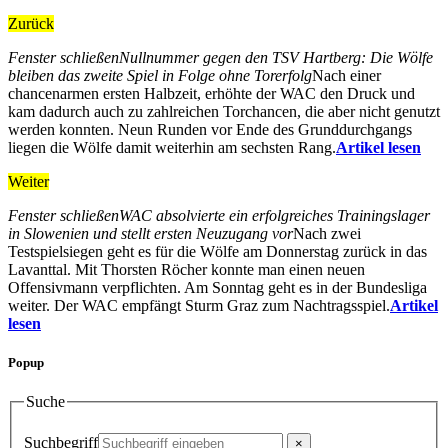
Zurück
Fenster schließen
Nullnummer gegen den TSV Hartberg: Die Wölfe
bleiben das zweite Spiel in Folge ohne Torerfolg
Nach einer
chancenarmen ersten Halbzeit, erhöhte der WAC den Druck und
kam dadurch auch zu zahlreichen Torchancen, die aber nicht genutzt
werden konnten. Neun Runden vor Ende des Grunddurchgangs
liegen die Wölfe damit weiterhin am sechsten Rang.
Artikel lesen
Weiter
Fenster schließen
WAC absolvierte ein erfolgreiches Trainingslager
in Slowenien und stellt ersten Neuzugang vor
Nach zwei
Testspielsiegen geht es für die Wölfe am Donnerstag zurück in das
Lavanttal. Mit Thorsten Röcher konnte man einen neuen
Offensivmann verpflichten. Am Sonntag geht es in der Bundesliga
weiter. Der WAC empfängt Sturm Graz zum Nachtragsspiel.
Artikel
lesen
Popup
Suche
Suchbegriff