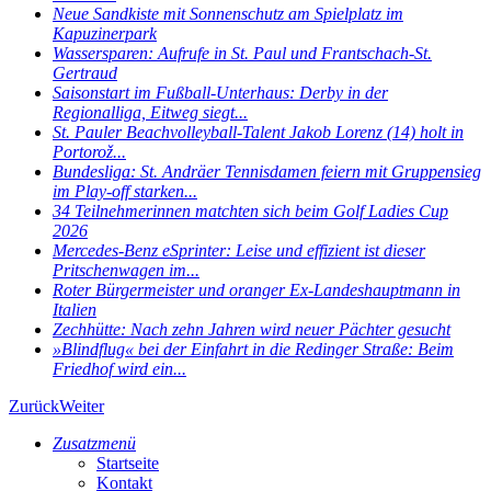
Neue Sandkiste mit Sonnenschutz am Spielplatz im
Kapuzinerpark
Wassersparen: Aufrufe in St. Paul und Frantschach-St.
Gertraud
Saisonstart im Fußball-Unterhaus: Derby in der
Regionalliga, Eitweg siegt...
St. Pauler Beachvolleyball-Talent Jakob Lorenz (14) holt in
Portorož...
Bundesliga: St. Andräer Tennisdamen feiern mit Gruppensieg
im Play-off starken...
34 Teilnehmerinnen matchten sich beim Golf Ladies Cup
2026
Mercedes-Benz eSprinter: Leise und effizient ist dieser
Pritschenwagen im...
Roter Bürgermeister und oranger Ex-Landeshauptmann in
Italien
Zechhütte: Nach zehn Jahren wird neuer Pächter gesucht
»Blindflug« bei der Einfahrt in die Redinger Straße: Beim
Friedhof wird ein...
Zurück
Weiter
Zusatzmenü
Startseite
Kontakt