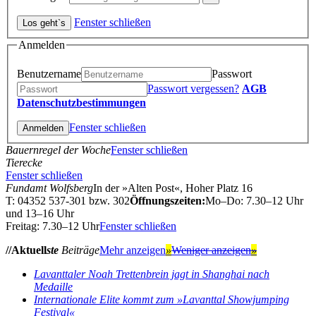
Fenster schließen
Anmelden
Benutzername
Passwort
Passwort vergessen?
AGB
Datenschutzbestimmungen
Fenster schließen
Bauernregel der Woche
Fenster schließen
Tierecke
Fenster schließen
Fundamt Wolfsberg
In der »Alten Post«, Hoher Platz 16
T: 04352 537-301 bzw. 302
Öffnungszeiten:
Mo–Do: 7.30–12 Uhr
und 13–16 Uhr
Freitag: 7.30–12 Uhr
Fenster schließen
//Aktuell
ste
Beiträge
Mehr anzeigen
»
Weniger anzeigen
»
Lavanttaler Noah Trettenbrein jagt in Shanghai nach
Medaille
Internationale Elite kommt zum »Lavanttal Showjumping
Festival«