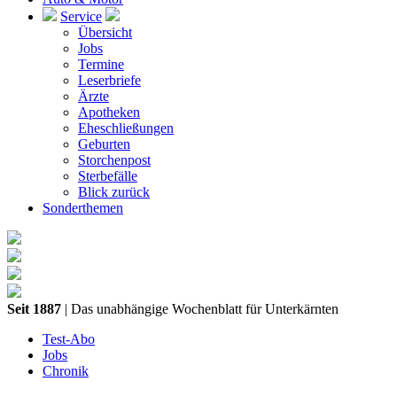
Service
Übersicht
Jobs
Termine
Leserbriefe
Ärzte
Apotheken
Eheschließungen
Geburten
Storchenpost
Sterbefälle
Blick zurück
Sonderthemen
Seit 1887
| Das unabhängige Wochenblatt für Unterkärnten
Test-Abo
Jobs
Chronik