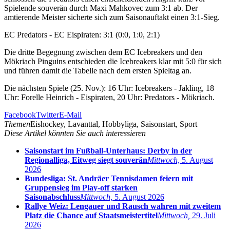
Spielende souverän durch Maxi Mahkovec zum 3:1 ab. Der
amtierende Meister sicherte sich zum Saisonauftakt einen 3:1-Sieg.
EC Predators - EC Eispiraten: 3:1 (0:0, 1:0, 2:1)
Die dritte Begegnung zwischen dem EC Icebreakers und den
Mökriach Pinguins entschieden die Icebreakers klar mit 5:0 für sich
und führen damit die Tabelle nach dem ersten Spieltag an.
Die nächsten Spiele (25. Nov.): 16 Uhr: Icebreakers - Jakling, 18
Uhr: Forelle Heinrich - Eispiraten, 20 Uhr: Predators - Mökriach.
Facebook
Twitter
E-Mail
Themen
Eishockey, Lavanttal, Hobbyliga, Saisonstart, Sport
Diese Artikel könnten Sie auch interessieren
Saisonstart im Fußball-Unterhaus: Derby in der
Regionalliga, Eitweg siegt souverän
Mittwoch,
5. August
2026
Bundesliga: St. Andräer Tennisdamen feiern mit
Gruppensieg im Play-off starken
Saisonabschluss
Mittwoch,
5. August 2026
Rallye Weiz: Lengauer und Rausch wahren mit zweitem
Platz die Chance auf Staatsmeistertitel
Mittwoch,
29. Juli
2026