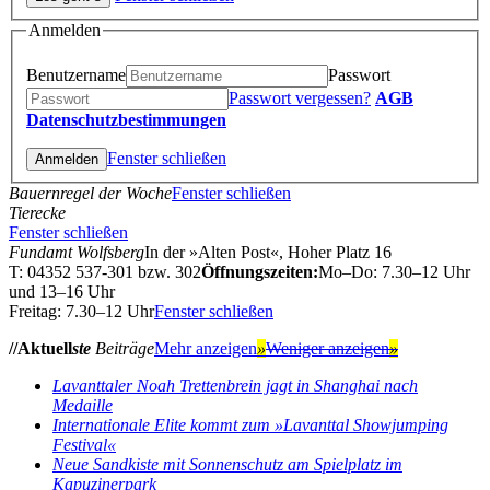
Anmelden
Benutzername
Passwort
Passwort vergessen?
AGB
Datenschutzbestimmungen
Fenster schließen
Bauernregel der Woche
Fenster schließen
Tierecke
Fenster schließen
Fundamt Wolfsberg
In der »Alten Post«, Hoher Platz 16
T: 04352 537-301 bzw. 302
Öffnungszeiten:
Mo–Do: 7.30–12 Uhr
und 13–16 Uhr
Freitag: 7.30–12 Uhr
Fenster schließen
//Aktuell
ste
Beiträge
Mehr anzeigen
»
Weniger anzeigen
»
Lavanttaler Noah Trettenbrein jagt in Shanghai nach
Medaille
Internationale Elite kommt zum »Lavanttal Showjumping
Festival«
Neue Sandkiste mit Sonnenschutz am Spielplatz im
Kapuzinerpark