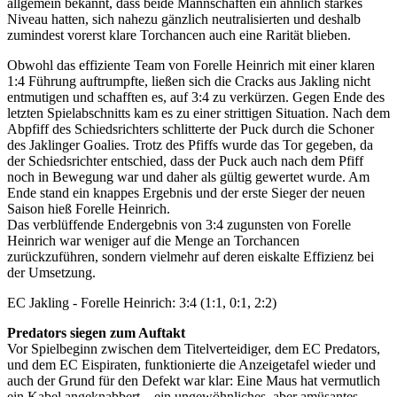
allgemein bekannt, dass beide Mannschaften ein ähnlich starkes
Niveau hatten, sich nahezu gänzlich neutralisierten und deshalb
zumindest vorerst klare Torchancen auch eine Rarität blieben.
Obwohl das effiziente Team von Forelle Heinrich mit einer klaren
1:4 Führung auftrumpfte, ließen sich die Cracks aus Jakling nicht
entmutigen und schafften es, auf 3:4 zu verkürzen. Gegen Ende des
letzten Spielabschnitts kam es zu einer strittigen Situation. Nach dem
Abpfiff des Schiedsrichters schlitterte der Puck durch die Schoner
des Jaklinger Goalies. Trotz des Pfiffs wurde das Tor gegeben, da
der Schiedsrichter entschied, dass der Puck auch nach dem Pfiff
noch in Bewegung war und daher als gültig gewertet wurde. Am
Ende stand ein knappes Ergebnis und der erste Sieger der neuen
Saison hieß Forelle Heinrich.
Das verblüffende Endergebnis von 3:4 zugunsten von Forelle
Heinrich war weniger auf die Menge an Torchancen
zurückzuführen, sondern vielmehr auf deren eiskalte Effizienz bei
der Umsetzung.
EC Jakling - Forelle Heinrich: 3:4 (1:1, 0:1, 2:2)
Predators siegen zum Auftakt
Vor Spielbeginn zwischen dem Titelverteidiger, dem EC Predators,
und dem EC Eispiraten, funktionierte die Anzeigetafel wieder und
auch der Grund für den Defekt war klar: Eine Maus hat vermutlich
ein Kabel angeknabbert – ein ungewöhnliches, aber amüsantes