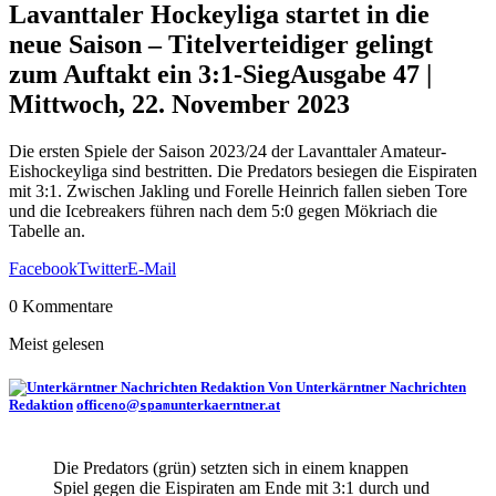
Lavanttaler Hockeyliga startet in die
neue Saison – Titelverteidiger gelingt
zum Auftakt ein 3:1-Sieg
Ausgabe 47 |
Mittwoch, 22. November 2023
Die ersten Spiele der Saison 2023/24 der Lavanttaler Amateur-
Eishockeyliga sind bestritten. Die Predators besiegen die Eispiraten
mit 3:1. Zwischen Jakling und Forelle Heinrich fallen sieben Tore
und die Icebreakers führen nach dem 5:0 gegen Mökriach die
Tabelle an.
Facebook
Twitter
E-Mail
0 Kommentare
Meist gelesen
Von Unterkärntner Nachrichten
Redaktion
office
@
unterkaerntner.at
no
spam
Die Predators (grün) setzten sich in einem knappen
Spiel gegen die Eispiraten am Ende mit 3:1 durch und