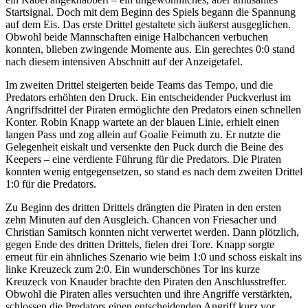
Startsignal. Doch mit dem Beginn des Spiels begann die Spannung
auf dem Eis. Das erste Drittel gestaltete sich äußerst ausgeglichen.
Obwohl beide Mannschaften einige Halbchancen verbuchen
konnten, blieben zwingende Momente aus. Ein gerechtes 0:0 stand
nach diesem intensiven Abschnitt auf der Anzeigetafel.
Im zweiten Drittel steigerten beide Teams das Tempo, und die
Predators erhöhten den Druck. Ein entscheidender Puckverlust im
Angriffsdrittel der Piraten ermöglichte den Predators einen schnellen
Konter. Robin Knapp wartete an der blauen Linie, erhielt einen
langen Pass und zog allein auf Goalie Feimuth zu. Er nutzte die
Gelegenheit eiskalt und versenkte den Puck durch die Beine des
Keepers – eine verdiente Führung für die Predators. Die Piraten
konnten wenig entgegensetzen, so stand es nach dem zweiten Drittel
1:0 für die Predators.
Zu Beginn des dritten Drittels drängten die Piraten in den ersten
zehn Minuten auf den Ausgleich. Chancen von Friesacher und
Christian Samitsch konnten nicht verwertet werden. Dann plötzlich,
gegen Ende des dritten Drittels, fielen drei Tore. Knapp sorgte
erneut für ein ähnliches Szenario wie beim 1:0 und schoss eiskalt ins
linke Kreuzeck zum 2:0. Ein wunderschönes Tor ins kurze
Kreuzeck von Knauder brachte den Piraten den Anschlusstreffer.
Obwohl die Piraten alles versuchten und ihre Angriffe verstärkten,
schlossen die Predators einen entscheidenden Angriff kurz vor