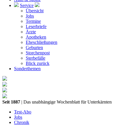
Service
Übersicht
Jobs
Termine
Leserbriefe
Ärzte
Apotheken
Eheschließungen
Geburten
Storchenpost
Sterbefälle
Blick zurück
Sonderthemen
Seit 1887
| Das unabhängige Wochenblatt für Unterkärnten
Test-Abo
Jobs
Chronik