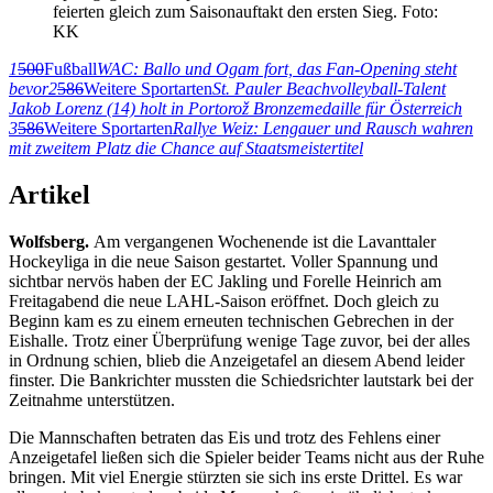
feierten gleich zum Saisonauftakt den ersten Sieg. Foto:
KK
1
500
Fußball
WAC: Ballo und Ogam fort, das Fan-Opening steht
bevor
2
586
Weitere Sportarten
St. Pauler Beachvolleyball-Talent
Jakob Lorenz (14) holt in Portorož Bronzemedaille für Österreich
3
586
Weitere Sportarten
Rallye Weiz: Lengauer und Rausch wahren
mit zweitem Platz die Chance auf Staatsmeistertitel
Artikel
Wolfsberg.
Am vergangenen Wochenende ist die Lavanttaler
Hockeyliga in die neue Saison gestartet. Voller Spannung und
sichtbar nervös haben der EC Jakling und Forelle Heinrich am
Freitagabend die neue LAHL-Saison eröffnet. Doch gleich zu
Beginn kam es zu einem erneuten technischen Gebrechen in der
Eishalle. Trotz einer Überprüfung wenige Tage zuvor, bei der alles
in Ordnung schien, blieb die Anzeigetafel an diesem Abend leider
finster. Die Bankrichter mussten die Schiedsrichter lautstark bei der
Zeitnahme unterstützen.
Die Mannschaften betraten das Eis und trotz des Fehlens einer
Anzeigetafel ließen sich die Spieler beider Teams nicht aus der Ruhe
bringen. Mit viel Energie stürzten sie sich ins erste Drittel. Es war