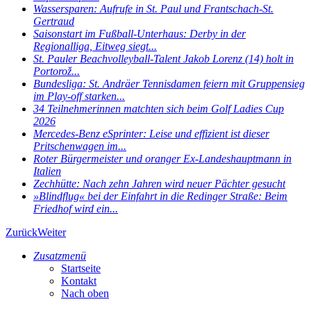
Wassersparen: Aufrufe in St. Paul und Frantschach-St.
Gertraud
Saisonstart im Fußball-Unterhaus: Derby in der
Regionalliga, Eitweg siegt...
St. Pauler Beachvolleyball-Talent Jakob Lorenz (14) holt in
Portorož...
Bundesliga: St. Andräer Tennisdamen feiern mit Gruppensieg
im Play-off starken...
34 Teilnehmerinnen matchten sich beim Golf Ladies Cup
2026
Mercedes-Benz eSprinter: Leise und effizient ist dieser
Pritschenwagen im...
Roter Bürgermeister und oranger Ex-Landeshauptmann in
Italien
Zechhütte: Nach zehn Jahren wird neuer Pächter gesucht
»Blindflug« bei der Einfahrt in die Redinger Straße: Beim
Friedhof wird ein...
Zurück
Weiter
Zusatzmenü
Startseite
Kontakt
Nach oben