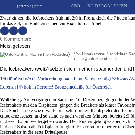
Eishockey: Icebreakers siegen im Schlagerspi
ABO
BILDERGALERIEN
ÜBERSICHT
Ausgabe 51 | Mittwoch, 20. Dezember 20
Zwar gingen die Icebreakers früh mit 2:0 in Front, doch die Piraten k
für das 3:3, am Ende entschied ein Eigentor das Spiel.
Seit 1887
| Das unabhängige Wochenblatt für Unterkärnten
0 Kommentare
Meist gelesen
Von Unterkärntner Nachrichten Re
office
@
unterkaerntner.at
Die Icebreakers (weiß) setzten sich in einem spannenden und 
1
500
WAC: Vorbereitung nach Plan, Schwarz trägt Schwarz-W
Fußball
Lorenz (14) holt in Portorož Bronzemedaille für Österreich
Wolfsberg.
Am vergangenen Samstag, 16. Dezember, gingen in der Wo
Icebreakers mit den Eispiraten, gingen die Breakers als klarer Favorit in
Das Spiel startete wie erwartet mit sehr druckvoll aufspielenden Iceb
entgegenzusetzen und so stand es nach wenigen Minuten bereits 2:0 für 
in dieser Tonart weitergehen würde. Den Piraten gelang es aber, sich 
in dieser Saison als Feldspieler fungiert. Er vertrat in seiner ersten E
Icebreakers in die erste Drittelpause.