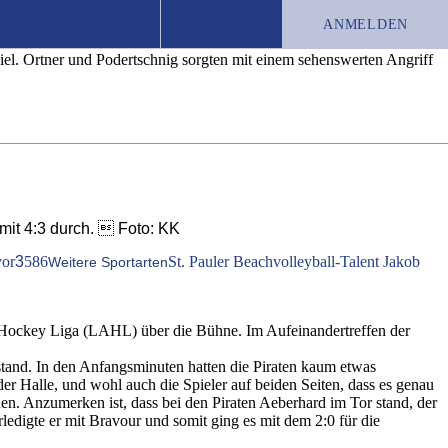
mit 4:3
ANMELDEN
iel. Ortner und Podertschnig sorgten mit einem sehenswerten Angriff
TEST-ABO
JOBS
CHRONIK
mit 4:3 durch.  Foto: KK
vor
3
586
St. Pauler Beachvolleyball-Talent Jakob
Weitere Sportarten
Hockey Liga (LAHL) über die Bühne. Im Aufeinandertreffen der
 stand. In den Anfangsminuten hatten die Piraten kaum etwas
er Halle, und wohl auch die Spieler auf beiden Seiten, dass es genau
en. Anzumerken ist, dass bei den Piraten Aeberhard im Tor stand, der
erledigte er mit Bravour und somit ging es mit dem 2:0 für die