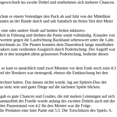
sgewechselt ins zweite Drittel und erarbeiteten sich mehrere Chancen.
uchste er einem Verteidiger den Puck ab und fuhr von der Mittellinie
iraten an der Bande durch und sah Samitsch im freien Slot drei Meter
ine oder andere Strafe auf beiden Seiten inklusive.
zlich in Führung und drehten die Partie somit vollständig. Knauder von
erwertete gegen die Laufrichtung Backhand sehenswert unter die Latte.
rs nochmals zu. Die Piraten konnten dem Dauerdruck lange standhalten
akers zum verdienten Ausgleich durch Podertschnig. Der Angriff war
sah er den komplett allein gelassenen Podertschnig, bediente diesen
d so kam es tatsächlich rund zwei Minuten vor dem Ende noch zum 4:3
Jubel der Breakers war riesengroß, ebenso die Enttäuschung bei den
gerechnet haben. Das daraus nichts wurde, lag am Spitzen-Duo der
 stolz sein und guter Dinge auf die nächsten Spiele blicken.
 gab es gute Chancen und Goalies, die mit starken Leistungen auf sich
mtauftritt der Forelle wurde anfang des zweiten Drittels auch mit der
iter Pausenstand von 4:2 für den Meister war die Folge.
Predators eine faire Partie mit 5:3. Die Torschützen des Spiels: A.