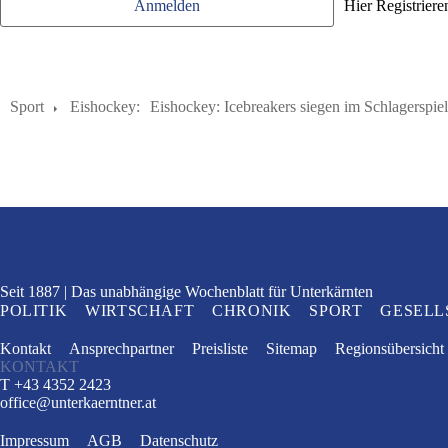
Anmelden
Hier Registriere
Sport
Eishockey:
Eishockey: Icebreakers siegen im Schlagerspie
Seit 1887
Das unabhängige Wochenblatt
für Unterkärnten
POLITIK
WIRTSCHAFT
CHRONIK
SPORT
GESELL
Kontakt
Ansprechpartner
Preisliste
Sitemap
Regionsübersicht
KONTAKT
T +43 4352 2423
office
@
unterkaerntner.at
Impressum
AGB
Datenschutz