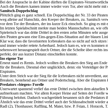
Bei der Ansprache in der Kabine dürften die Eispiraten-Verantwortlich
Auch die Breakers kamen immer wieder vors Tor, aber nicht mehr mit 
Samitsch-Doppelschlag
Plötzlich ging es ganz schnell. Ein Doppelschlag der Nr. 33 der Piraten
weg alleine auf Hanschitz, den Keeper der Breakers, zu. Samitsch verw
vor dem Tor der Breakers, der ins kurze Eck einschob. So ging es mit e
Im letzten Spielabschnitt merkte man beiden Mannschaften an, wie offe
Spielerisch war das dritte Drittel in den ersten zehn Minuten sehr aus
den Piraten gewann eine Eins-gegen-Eins-Situation auf der blauen Lini
Klar war, dass die favorisierten Icebreakers das so nicht auf sich sit
und immer wieder rettete Aeberhard. Jedoch kam es, wie es kommen m
sehenswert herausgespielt durch Ortner, der die Scheibe über rechts ins
perfekt, der aus kurzer Distanz einschießen konnte.
Ins eigene Tor
Erneut stand es Remis. Jedoch wollten die Breakers den Sieg am Ende
für die Breakers. Diesmal eher unglücklich, denn: ein Verteidiger der 
Eispiraten.
Unter dem Strich war der Sieg für die Icebreakers nicht unverdient, a
Breakers, bestehend aus Ortner und Podertschnig. Aber die Eispiraten
Predators »biegen« Forelle
Unerwartet spannend verlief das erste Drittel zwischen dem aktuellen 
aufmerksam machten. Vor allem Keeper Heine auf Seiten der Forelle war
Führung belohnt. Dadurch wachgerüttelt besannen sich die Predators ih
Ähnlich wie das erste Drittel verlief auch der Schlussabschnitt wiede
Radl (2), Thonhauser, Raffling, M. Maier, bzw. P. Fejan, J. Horacek, T.