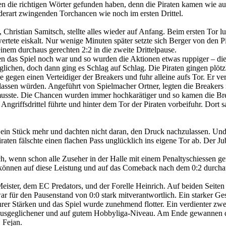
en die richtigen Wörter gefunden haben, denn die Piraten kamen wie au
derart zwingenden Torchancen wie noch im ersten Drittel.
, Christian Samitsch, stellte alles wieder auf Anfang. Beim ersten Tor l
ertete eiskalt. Nur wenige Minuten später setzte sich Berger von den P
inem durchaus gerechten 2:2 in die zweite Drittelpause.
n das Spiel noch war und so wurden die Aktionen etwas ruppiger – die e
geglichen, doch dann ging es Schlag auf Schlag. Die Piraten gingen plöt
e gegen einen Verteidiger der Breakers und fuhr alleine aufs Tor. Er v
zen lassen würden. Angeführt von Spielmacher Ortner, legten die Breake
usste. Die Chancen wurden immer hochkarätiger und so kamen die Bre
 Angriffsdrittel führte und hinter dem Tor der Piraten vorbeifuhr. Dort 
 ein Stück mehr und dachten nicht daran, den Druck nachzulassen. Un
Piraten fälschte einen flachen Pass unglücklich ins eigene Tor ab. Der 
uch, wenn schon alle Zuseher in der Halle mit einem Penaltyschiessen 
 können auf diese Leistung und auf das Comeback nach dem 0:2 durchaus
Meister, dem EC Predators, und der Forelle Heinrich. Auf beiden Seiten
 für den Pausenstand von 0:0 stark mitverantwortlich. Ein starker Gesa
rer Stärken und das Spiel wurde zunehmend flotter. Ein verdienter zwe
r ausgeglichener und auf gutem Hobbyliga-Niveau. Am Ende gewannen die 
 Fejan.