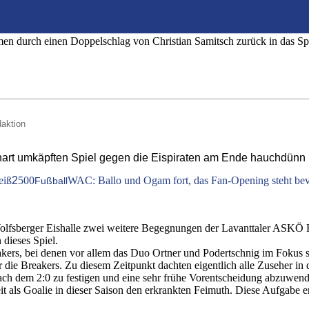
el der Runde gegen die Eispiraten hauchdünn 
23
amen durch einen Doppelschlag von Christian Samitsch zurück in das Sp
daktion
hart umkäpften Spiel gegen die Eispiraten am Ende hauchdünn 
eiß
2
500
WAC: Ballo und Ogam fort, das Fan-Opening steht be
Fußball
lfsberger Eishalle zwei weitere Begegnungen der Lavanttaler ASKÖ 
 dieses Spiel.
reakers, bei denen vor allem das Duo Ortner und Podertschnig im Fokus
die Breakers. Zu diesem Zeitpunkt dachten eigentlich alle Zuseher in d
nach dem 2:0 zu festigen und eine sehr frühe Vorentscheidung abzuwend
iszeit als Goalie in dieser Saison den erkrankten Feimuth. Diese Aufgabe 