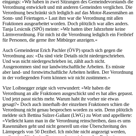
eingangs: »Wir haben in zwei Sitzungen des Gemeindevorstands die
Verordnung entwickelt und mit anderen Gemeinden verglichen. Die
Verordnung beschränkt sich lediglich auf das Motor-Rasenmähen an
Sonn- und Feiertagen.« Laut ihm war die Verordnung mit allen
Fraktionen ausgearbeitet worden. Doch plötzlich war alles anders.
Tanja Lesicnik (SPÖ) meinte: »Wir hatten über Jahrzehnte keine
Lärmverordnung. Für mich ist die Verordnung lediglich ein Freibrief
für Personen, die gerne ihre Mitbürger anzeigen.«
Auch Gemeinderat Erich Pachler (ÖVP) sprach sich gegen die
Verordnung aus: »Da sind viele Details nicht niedergeschrieben.
Und was nicht niedergeschrieben ist, zählt auch nicht.
Ausgenommen sind nur landwirtschaftliche Arbeiten. Es müsste
aber land- und forstwirtschaftliche Arbeiten heißen. Der Verordnung
in der vorliegenden Form können wir nicht zustimmen.«
Vize Loibnegger zeigte sich verwundert: »Wir haben die
Verordnung an alle Fraktionen ausgeschickt und es hat alles gepasst.
Und jetzt passt nichts mehr. Warum habt ihr vorher nie etwas
gesagt?« Doch auch innerhalb der einzelnen Fraktionen schien die
Verordnung nicht genau besprochen worden zu sein. Denn plötzlich
meldete sich Bettina Sulzer-Gallant (LWG) zu Wort und appellierte:
»Vielleicht kann man in die Verordnung reinschreiben, dass es ums
Rasenmähen geht und nicht generell um eine Überschreitung des
Lärmpegels von 50 Dezibel. Ich möchte nicht angezeigt werden,