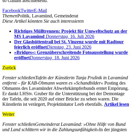
so Gallant abschließend.
Facebook
Twitter
E-Mail
Themen
Politik, Lavamünd, Gemeinderat
Diese Artikel könnten Sie auch interessieren
Richtiges Mülltrennen: Projekt für Umweltschutz an der
MS Lavamünd
Donnerstag,
16. Juli 2026
Der Glashüttentrail bei St. Vinzenz wurde mit Radtour
feierlich eröffnet
Dienstag,
23. Juni 2026
»Bridges«: Grenzüberschreitende Fotoausstellung wurde
eröffnet
Donnerstag,
18. Juni 2026
Zurück
Fenster schließen
Tafeln der Künstlerin Tanja Prušnik in Lavamünd
entfernt – für KAB-Obmann waren es »Schandbilder«
Posting des
Obmanns des Lavamünder Abwehrkämpferbunds erntet Empörung.
Er dankt LHStv. Gruber für die Unterstützung bei der Demontage
der Tafeln, die seit 2020 auf einer Brücke zu sehen waren. Die
Künstlerin ist verärgert, Projektinitator Leeb ebenfalls.
Artikel lesen
Weiter
Fenster schließen
Gemeinderat Lavamünd: »Ohne Hilfe von Bund
und Land schlittern wir in die Zahlungsunfähigkeit«
In der jüngsten