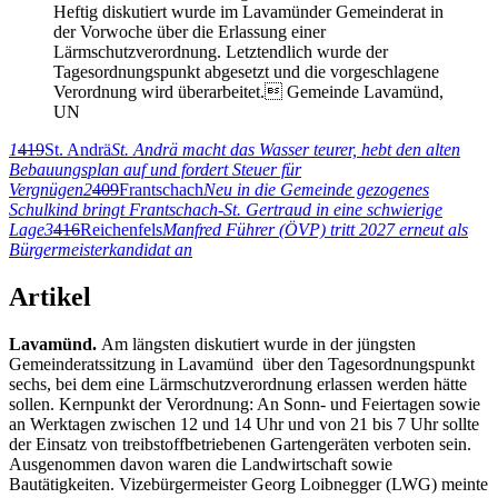
Heftig diskutiert wurde im Lavamünder Gemeinderat in
der Vorwoche über die Erlassung einer
Lärmschutzverordnung. Letztendlich wurde der
Tagesordnungspunkt abgesetzt und die vorgeschlagene
Verordnung wird überarbeitet. Gemeinde Lavamünd,
UN
1
419
St. Andrä
St. Andrä macht das Wasser teurer, hebt den alten
Bebauungsplan auf und fordert Steuer für
Vergnügen
2
409
Frantschach
Neu in die Gemeinde gezogenes
Schulkind bringt Frantschach-St. Gertraud in eine schwierige
Lage
3
416
Reichenfels
Manfred Führer (ÖVP) tritt 2027 erneut als
Bürgermeisterkandidat an
Artikel
Lavamünd.
Am längsten diskutiert wurde in der jüngsten
Gemeinderatssitzung in Lavamünd über den Tagesordnungspunkt
sechs, bei dem eine Lärmschutzverordnung erlassen werden hätte
sollen. Kernpunkt der Verordnung: An Sonn- und Feiertagen sowie
an Werktagen zwischen 12 und 14 Uhr und von 21 bis 7 Uhr sollte
der Einsatz von treibstoffbetriebenen Gartengeräten verboten sein.
Ausgenommen davon waren die Landwirtschaft sowie
Bautätigkeiten. Vizebürgermeister Georg Loibnegger (LWG) meinte