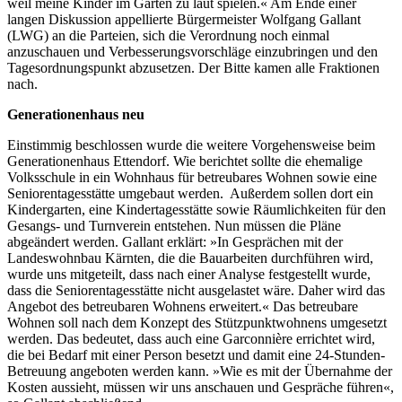
weil meine Kinder im Garten zu laut spielen.« Am Ende einer
langen Diskussion appellierte Bürgermeister Wolfgang Gallant
(LWG) an die Parteien, sich die Verordnung noch einmal
anzuschauen und Verbesserungsvorschläge einzubringen und den
Tagesordnungspunkt abzusetzen. Der Bitte kamen alle Fraktionen
nach.
Generationenhaus neu
Einstimmig beschlossen wurde die weitere Vorgehensweise beim
Generationenhaus Ettendorf. Wie berichtet sollte die ehemalige
Volksschule in ein Wohnhaus für betreubares Wohnen sowie eine
Seniorentagesstätte umgebaut werden. Außerdem sollen dort ein
Kindergarten, eine Kindertagesstätte sowie Räumlichkeiten für den
Gesangs- und Turnverein entstehen. Nun müssen die Pläne
abgeändert werden. Gallant erklärt: »In Gesprächen mit der
Landeswohnbau Kärnten, die die Bauarbeiten durchführen wird,
wurde uns mitgeteilt, dass nach einer Analyse festgestellt wurde,
dass die Seniorentagesstätte nicht ausgelastet wäre. Daher wird das
Angebot des betreubaren Wohnens erweitert.« Das betreubare
Wohnen soll nach dem Konzept des Stützpunktwohnens umgesetzt
werden. Das bedeutet, dass auch eine Garconnière errichtet wird,
die bei Bedarf mit einer Person besetzt und damit eine 24-Stunden-
Betreuung angeboten werden kann. »Wie es mit der Übernahme der
Kosten aussieht, müssen wir uns anschauen und Gespräche führen«,