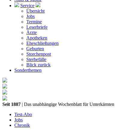
Service
Übersicht
Jobs
Termine
Leserbriefe
Ärzte
Apotheken
Eheschließungen
Geburten
Storchenpost
Sterbefälle
Blick zurück
Sonderthemen
Seit 1887
| Das unabhängige Wochenblatt für Unterkärnten
Test-Abo
Jobs
Chronik