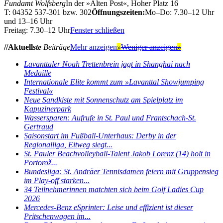
Fundamt Wolfsberg
In der »Alten Post«, Hoher Platz 16
T: 04352 537-301 bzw. 302
Öffnungszeiten:
Mo–Do: 7.30–12 Uhr
und 13–16 Uhr
Freitag: 7.30–12 Uhr
Fenster schließen
//Aktuell
ste
Beiträge
Mehr anzeigen
»
Weniger anzeigen
»
Lavanttaler Noah Trettenbrein jagt in Shanghai nach
Medaille
Internationale Elite kommt zum »Lavanttal Showjumping
Festival«
Neue Sandkiste mit Sonnenschutz am Spielplatz im
Kapuzinerpark
Wassersparen: Aufrufe in St. Paul und Frantschach-St.
Gertraud
Saisonstart im Fußball-Unterhaus: Derby in der
Regionalliga, Eitweg siegt...
St. Pauler Beachvolleyball-Talent Jakob Lorenz (14) holt in
Portorož...
Bundesliga: St. Andräer Tennisdamen feiern mit Gruppensieg
im Play-off starken...
34 Teilnehmerinnen matchten sich beim Golf Ladies Cup
2026
Mercedes-Benz eSprinter: Leise und effizient ist dieser
Pritschenwagen im...