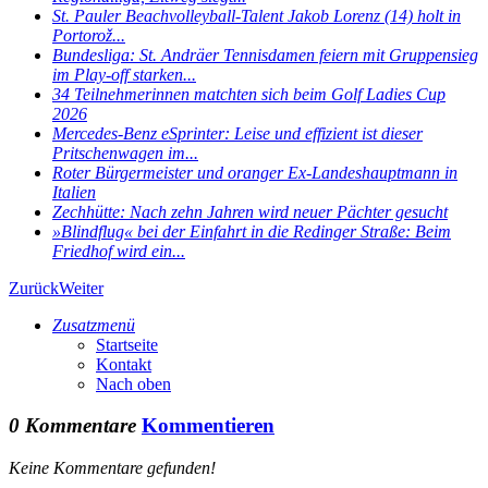
St. Pauler Beachvolleyball-Talent Jakob Lorenz (14) holt in
Portorož...
Bundesliga: St. Andräer Tennisdamen feiern mit Gruppensieg
im Play-off starken...
34 Teilnehmerinnen matchten sich beim Golf Ladies Cup
2026
Mercedes-Benz eSprinter: Leise und effizient ist dieser
Pritschenwagen im...
Roter Bürgermeister und oranger Ex-Landeshauptmann in
Italien
Zechhütte: Nach zehn Jahren wird neuer Pächter gesucht
»Blindflug« bei der Einfahrt in die Redinger Straße: Beim
Friedhof wird ein...
Zurück
Weiter
Zusatzmenü
Startseite
Kontakt
Nach oben
0 Kommentare
Kommentieren
Keine Kommentare gefunden!