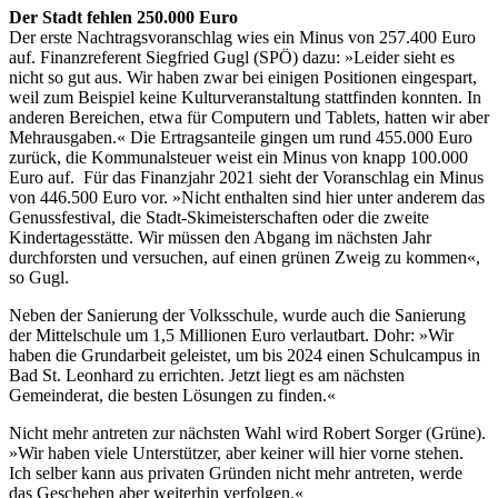
Der Stadt fehlen 250.000 Euro
Der erste Nachtragsvoranschlag wies ein Minus von 257.400 Euro
auf. Finanzreferent Siegfried Gugl (SPÖ) dazu: »Leider sieht es
nicht so gut aus. Wir haben zwar bei einigen Positionen eingespart,
weil zum Beispiel keine Kulturveranstaltung stattfinden konnten. In
anderen Bereichen, etwa für Computern und Tablets, hatten wir aber
Mehrausgaben.« Die Ertragsanteile gingen um rund 455.000 Euro
zurück, die Kommunalsteuer weist ein Minus von knapp 100.000
Euro auf. Für das Finanzjahr 2021 sieht der Voranschlag ein Minus
von 446.500 Euro vor. »Nicht enthalten sind hier unter anderem das
Genussfestival, die Stadt-Skimeisterschaften oder die zweite
Kindertagesstätte. Wir müssen den Abgang im nächsten Jahr
durchforsten und versuchen, auf einen grünen Zweig zu kommen«,
so Gugl.
Neben der Sanierung der Volksschule, wurde auch die Sanierung
der Mittelschule um 1,5 Millionen Euro verlautbart. Dohr: »Wir
haben die Grundarbeit geleistet, um bis 2024 einen Schulcampus in
Bad St. Leonhard zu errichten. Jetzt liegt es am nächsten
Gemeinderat, die besten Lösungen zu finden.«
Nicht mehr antreten zur nächsten Wahl wird Robert Sorger (Grüne).
»Wir haben viele Unterstützer, aber keiner will hier vorne stehen.
Ich selber kann aus privaten Gründen nicht mehr antreten, werde
das Geschehen aber weiterhin verfolgen.«