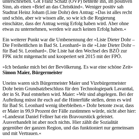
unterschrieben. GR Franz Schatz (ÖVP) betitelte ihn, im positiven
Sinn, als einen »Brief an das Christkind«. Weniger positiv sah
Stadtrat Heinz Joham (Liste Dohr) den Antrag: »Das ist alles recht
und schön, aber wir wissen alle, so wie ich die Regierung
einschätze, dass der Antrag wenig Erfolg haben wird. Aber ohne
etwas zu unternehmen, werden wir auch keinen Erfolg haben.«
Ein weiterer Punkt war die Umbenennung der »Liste Dieter Dohr –
Die Freiheitlichen in Bad St. Leonhard« in die »Liste Dieter Dohr –
für Bad St. Leonhard«. Die Liste hat den Wechsel des BZÖ zur
FPK nicht mitgemacht und kooperiert seit 2015 mit der FPÖ.
»Ich bedanke mich bei der Bevölkerung. Es war eine schöne Zeit«
Simon Maier, Bürgermeister
Uneins waren sich Bürgermeister Maier und Vizebürgermeister
Dohr beim Grundsatzbeschluss für den Technologiepark Lavanttal,
der in St. Paul entstehen wird. Maier: »Wir sind abgelegen. Bei der
Aufteilung müsst ihr euch auf die Hinterfüße stellen, denn es wird
für Bad St. Leonhard wenig überbleiben.« Dohr betonte zwar, dass
er Maier in 99,9 Prozent der Fälle zustimmen würde, nicht aber hier:
»Landesrat Daniel Fellner hat ein Bravourstück geleistet.
Ausverhandelt ist aber noch nichts. Hier zählt die Sozialität
gegenüber der ganzen Region, und das funktioniert nur gemeinsam
und mit Vertrauen.«