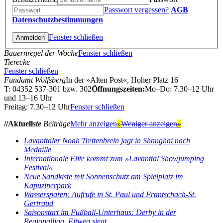
Passwort vergessen?
AGB
Datenschutzbestimmungen
Fenster schließen
Bauernregel der Woche
Fenster schließen
Tierecke
Fenster schließen
Fundamt Wolfsberg
In der »Alten Post«, Hoher Platz 16
T: 04352 537-301 bzw. 302
Öffnungszeiten:
Mo–Do: 7.30–12 Uhr
und 13–16 Uhr
Freitag: 7.30–12 Uhr
Fenster schließen
//Aktuell
ste
Beiträge
Mehr anzeigen
»
Weniger anzeigen
»
Lavanttaler Noah Trettenbrein jagt in Shanghai nach
Medaille
Internationale Elite kommt zum »Lavanttal Showjumping
Festival«
Neue Sandkiste mit Sonnenschutz am Spielplatz im
Kapuzinerpark
Wassersparen: Aufrufe in St. Paul und Frantschach-St.
Gertraud
Saisonstart im Fußball-Unterhaus: Derby in der
Regionalliga, Eitweg siegt...