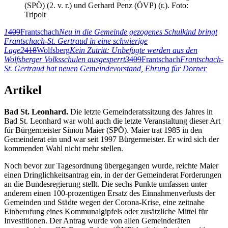
(SPÖ) (2. v. r.) und Gerhard Penz (ÖVP) (r.). Foto:
Tripolt
1
409
Frantschach
Neu in die Gemeinde gezogenes Schulkind bringt
Frantschach-St. Gertraud in eine schwierige
Lage
2
418
Wolfsberg
Kein Zutritt: Unbefugte werden aus den
Wolfsberger Volksschulen ausgesperrt
3
409
Frantschach
Frantschach-
St. Gertraud hat neuen Gemeindevorstand, Ehrung für Dorner
Artikel
Bad St. Leonhard.
Die letzte Gemeinderatssitzung des Jahres in
Bad St. Leonhard war wohl auch die letzte Veranstaltung dieser Art
für Bürgermeister Simon Maier (SPÖ). Maier trat 1985 in den
Gemeinderat ein und war seit 1997 Bürgermeister. Er wird sich der
kommenden Wahl nicht mehr stellen.
Noch bevor zur Tagesordnung übergegangen wurde, reichte Maier
einen Dringlichkeitsantrag ein, in der der Gemeinderat Forderungen
an die Bundesregierung stellt. Die sechs Punkte umfassen unter
anderem einen 100-prozentigen Ersatz des Einnahmenverlusts der
Gemeinden und Städte wegen der Corona-Krise, eine zeitnahe
Einberufung eines Kommunalgipfels oder zusätzliche Mittel für
Investitionen. Der Antrag wurde von allen Gemeinderäten