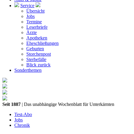
Service
Übersicht
Jobs
Termine
Leserbriefe
Ärzte
Apotheken
Eheschließungen
Geburten
Storchenpost
Sterbefälle
Blick zurück
Sonderthemen
Seit 1887
| Das unabhängige Wochenblatt für Unterkärnten
Test-Abo
Jobs
Chronik