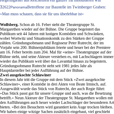
Hegeringleiter aus Reichenfels ein ganzes Tal mobilisieren will
3
2622
Betroffene zur Baustelle im Twimberger Graben:
Panorama
»Man muss schauen, dass sie für uns überlebbar ist«
Wolfsberg.
Schon ab 16. Feber steht die Theatergruppe St.
Margarethen wieder auf der Bühne. Die Gruppe begeistert das
Publikum seit 44 Jahren mit lustigen Komödien und Schwänken,
wobei Wortwitz und Situationskomik zu den Stärken der Gruppe
zählen. Gründungsobmann und Regisseur Peter Rutrecht, der im
Vorjahr sein 200. Bühnenjubiläum feierte und heuer bei der Premiere
am 16. Feber bereits zum 204. Mal für »seine« Theatergruppe auf der
Bühne steht, und seine Akteure verstehen es, mit Lachschlagern immer
wieder das Publikum weit über das Lavanttal hinaus zu begeistern.
Gründungsobmann Rutrecht steht seit 1981 jedes Jahr als
Hauptdarsteller bei jeder Aufführung auf der Bühne.
Zwei ausgekochte Schlawiner
In diesem Jahr tritt die Gruppe mit dem Stück »Zwei ausgekochte
Schlawiner«, einer Komödie in drei Akten von Beate Irmisch, auf.
Ausgewählt wurde das Stück von Rutrecht, der auch Regie führt:
»Das Stück passt gut für unsere Gruppe und auch, was die Besetzung
betrifft.« Neun Akteure der Theatergruppe St. Margarethen wollen mit
den Aufführungen auch heuer wieder Lachschlager der besonderen Art
bieten. »Bei den Besuchern wird garantiert kein Auge trocken bleiben.
Wir haben einige witzige Sachen zusätzlich eingebaut, viel geschieht