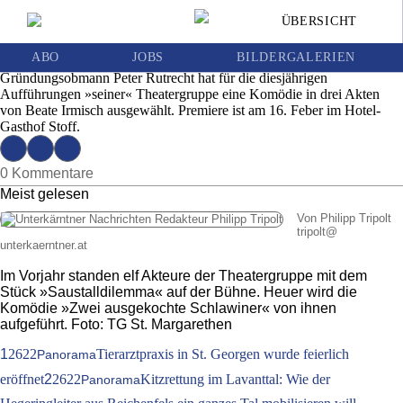
Theatergruppe St. Margarethen kehrt mit
ÜBERSICHT
zwei Schlawinern auf die Bühne zurück
Ausgabe 06 | Dienstag, 6. Februar 2024
ABO
JOBS
BILDERGALERIEN
Gründungsobmann Peter Rutrecht hat für die diesjährigen
Aufführungen »seiner« Theatergruppe eine Komödie in drei Akten
von Beate Irmisch ausgewählt. Premiere ist am 16. Feber im Hotel-
Gasthof Stoff.
0 Kommentare
Meist gelesen
Von Philipp Tripolt
tripolt
@
unterkaerntner.at
Im Vorjahr standen elf Akteure der Theatergruppe mit dem
Stück »Saustalldilemma« auf der Bühne. Heuer wird die
Komödie »Zwei ausgekochte Schlawiner« von ihnen
aufgeführt. Foto: TG St. Margarethen
1
2622
Tierarztpraxis in St. Georgen wurde feierlich
Panorama
eröffnet
2
2622
Kitzrettung im Lavanttal: Wie der
Panorama