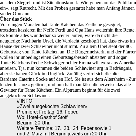
aus dem Stegreif und ist Situationskomik. Wir gehen auf das Publikum
ein«, sagt Rutrecht. Mit den Proben gestartet habe man Anfang Jänner,
so der Obmann.
Über das Stück
Vor einigen Monaten hat Tante Kätchen das Zeitliche gesegnet,
trotzdem kassieren ihr Neffe Ferdi und Opa Hans weiterhin ihre Rente.
Es könnte alles wunderbar so weiter laufen, wäre da nicht die
neugierige Nachbarin Ursel, die Verdacht geschöpft hat, dass etwas im
Hause der zwei Schlawiner nicht stimmt. Zu allem Übel steht der 80.
Geburtstag von Tante Kätchen an. Die Bürgermeisterin und der Pfarrer
wollen ihr unbedingt einen Geburtstagsbesuch abstatten und sogar
Tante Kätchens freche Schwiegertochter Emma will extra aus Amerika
anreisen. Tja, nun kommen die beiden Schlawiner arg in Bedrängnis,
aber sie haben Glück im Unglück. Zufällig verirrt sich die alte
Bardame Caterina Socke auf den Hof. Sie ist aus dem Altersheim »Zur
letzten Instanz« getürmt, und nun hält man fälschlicherweise das alte
Gewitter für Tante Kätchen. Ein Alptraum beginnt für die zwei
ausgekochten Schlawiner.
// INFO
»Zwei ausgekochte Schlawiner«
Premiere: Freitag, 16. Feber.
Wo: Hotel-Gasthof Stoff.
Beginn: 20 Uhr.
Weitere Termine: 17., 23., 24. Feber sowie 1.
und 2. März mit Beginn jeweils um 20 Uhr,