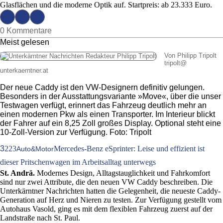
Glasflächen und die moderne Optik auf. Startpreis: ab 23.333 Euro.
0 Kommentare
Meist gelesen
Von Philipp Tripolt
tripolt
@
unterkaerntner.at
Der neue Caddy ist den VW-Designern definitiv gelungen.
Besonders in der Ausstattungsvariante »Move«, über die unser
Testwagen verfügt, erinnert das Fahrzeug deutlich mehr an
einen modernen Pkw als einen Transporter. Im Interieur blickt
der Fahrer auf ein 8,25 Zoll großes Display. Optional steht eine
10-Zoll-Version zur Verfügung. Foto: Tripolt
3
223
Mercedes-Benz eSprinter: Leise und effizient ist
Auto&Motor
dieser Pritschenwagen im Arbeitsalltag unterwegs
St. Andrä.
Modernes Design, Alltagstauglichkeit und Fahrkomfort
sind nur zwei Attribute, die den neuen VW Caddy beschreiben. Die
Unterkärntner Nachrichten hatten die Gelegenheit, die neueste Caddy-
Generation auf Herz und Nieren zu testen. Zur Verfügung gestellt vom
Autohaus Vasold, ging es mit dem flexiblen Fahrzeug zuerst auf der
Landstraße nach St. Paul.