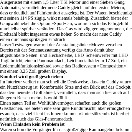
Ausgerüstet mit einem 1,5-Liter-TSI-Motor und einer Sieben-Gang-
Automatik, vermittelt der neue Caddy gleich auf den ersten Metern,
dass er deutlich auf Fahrkomfort ausgelegt ist. Der Wagen beschleunigt
mit seinen 114 PS zügig, wirkt niemals behäbig. Zusätzlich bietet der
Gangwahlhebel die Option »Sport« an, wodurch sich das Fahrgefühl
unmittelbar spürbar verändert. Das Gas wird zügiger angenommen, die
Drehzahl bleibt insgesamt etwas höher. So macht der neue Caddy
einen durchaus spritzigen Eindruck.
Unser Testwagen war mit der Ausstattungslinie »Move« versehen.
Bereits mit der Serienausstattung verfügt das Auto damit über
abgedunkelte Seiten- und Heckscheibe, LED-Scheinwerfer mit LED-
Tagfahrlicht, einem Panomaradach, Leichtmetallräder in 17 Zoll, ein
Ledermultifunktionslenkrad sowie das Radiosystem »Composition«
mit einem 8,25 Zoll großen Display.
Komfort wird groß geschrieben
Im Interieur verliert man schnell die Denkweise, dass ein Caddy »nur«
ein Nutzfahrzeug ist. Komfortable Sitze und ein Blick auf das Cockpit,
das dem neuesten Golf ähnelt, vermitteln, dass man sich hier auch auf
längeren Reisen mehr als wohl fühlt.
Einen satten Teil an Wohlfühlvermögen schaffen auch die großen
Glasflächen. Sie bieten eine sehr gute Rundumsicht, aber ermöglichen
es auch, dass viel Licht ins Innere kommt. »Unterstützend« ist hierbei
natürlich auch das Glas-Panoramadach.
Wenn Einladen kein Problem ist
Waren schon die Vorgänger für das großzügige Raumangebot bekannt,