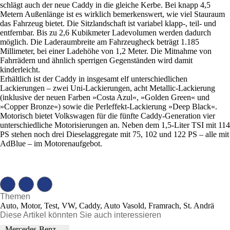
schlägt auch der neue Caddy in die gleiche Kerbe. Bei knapp 4,5
Metern Außenlänge ist es wirklich bemerkenswert, wie viel Stauraum
das Fahrzeug bietet. Die Sitzlandschaft ist variabel klapp-, teil- und
entfernbar. Bis zu 2,6 Kubikmeter Ladevolumen werden dadurch
möglich. Die Laderaumbreite am Fahrzeugheck beträgt 1.185
Millimeter, bei einer Ladehöhe von 1,2 Meter. Die Mitnahme von
Fahrrädern und ähnlich sperrigen Gegenständen wird damit
kinderleicht.
Erhältlich ist der Caddy in insgesamt elf unterschiedlichen
Lackierungen – zwei Uni-Lackierungen, acht Metallic-Lackierung
(inklusive der neuen Farben »Costa Azul«, »Golden Green« und
»Copper Bronze«) sowie die Perleffekt-Lackierung »Deep Black«.
Motorisch bietet Volkswagen für die fünfte Caddy-Generation vier
unterschiedliche Motorisierungen an. Neben dem 1,5-Liter TSI mit 114
PS stehen noch drei Dieselaggregate mit 75, 102 und 122 PS – alle mit
AdBlue – im Motorenaufgebot.
Themen
Auto, Motor, Test, VW, Caddy, Auto Vasold, Framrach, St. Andrä
Diese Artikel könnten Sie auch interessieren
Mercedes-Benz