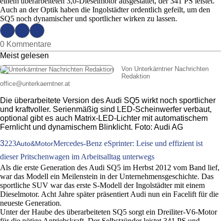
einem überarbeiteten 3,0-Dieselmotor ausgestattet, der 341 PS leistet.
Auch an der Optik haben die Ingolstädter ordentlich gefeilt, um den
SQ5 noch dynamischer und sportlicher wirken zu lassen.
0 Kommentare
Meist gelesen
Von Unterkärntner Nachrichten
Redaktion
office
@
unterkaerntner.at
Die überarbeitete Version des Audi SQ5 wirkt noch sportlicher
und kraftvoller. Serienmäßig sind LED-Scheinwerfer verbaut,
optional gibt es auch Matrix-LED-Lichter mit automatischem
Fernlicht und dynamischem Blinklicht. Foto: Audi AG
3
223
Mercedes-Benz eSprinter: Leise und effizient ist
Auto&Motor
dieser Pritschenwagen im Arbeitsalltag unterwegs
Als die erste Generation des Audi SQ5 im Herbst 2012 vom Band lief,
war das Modell ein Meilenstein in der Unternehmensgeschichte. Das
sportliche SUV war das erste S-Modell der Ingolstädter mit einem
Dieselmotor. Acht Jahre später präsentiert Audi nun ein Facelift für die
neueste Generation.
Unter der Haube des überarbeiteten SQ5 sorgt ein Dreiliter-V6-Motor
für die nötige Antriebskraft. Der Selbstzünder leistet 341 PS und