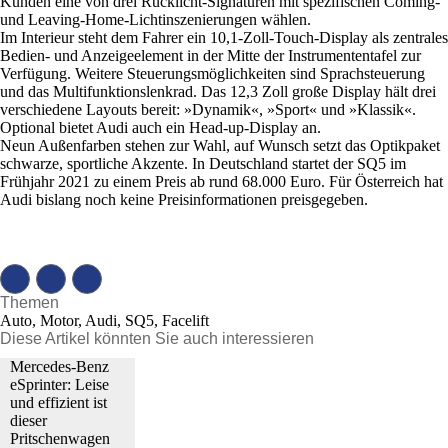
Kunden eine von drei Rücklicht-Signaturen mit spezifischen Coming-
und Leaving-Home-Lichtinszenierungen wählen.
Im Interieur steht dem Fahrer ein 10,1-Zoll-Touch-Display als zentrales
Bedien- und Anzeigeelement in der Mitte der Instrumententafel zur
Verfügung. Weitere Steuerungsmöglichkeiten sind Sprachsteuerung
und das Multifunktionslenkrad. Das 12,3 Zoll große Display hält drei
verschiedene Layouts bereit: »Dynamik«, »Sport« und »Klassik«.
Optional bietet Audi auch ein Head-up-Display an.
Neun Außenfarben stehen zur Wahl, auf Wunsch setzt das Optikpaket
schwarze, sportliche Akzente. In Deutschland startet der SQ5 im
Frühjahr 2021 zu einem Preis ab rund 68.000 Euro. Für Österreich hat
Audi bislang noch keine Preisinformationen preisgegeben.
Themen
Auto, Motor, Audi, SQ5, Facelift
Diese Artikel könnten Sie auch interessieren
Mercedes-Benz
eSprinter: Leise
und effizient ist
dieser
Pritschenwagen