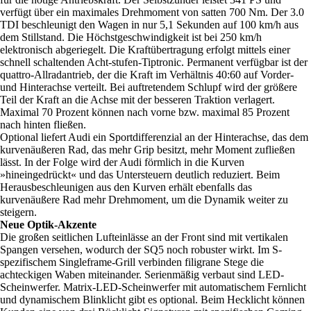
verfügt über ein maximales Drehmoment von satten 700 Nm. Der 3.0
TDI beschleunigt den Wagen in nur 5,1 Sekunden auf 100 km/h aus
dem Stillstand. Die Höchstgeschwindigkeit ist bei 250 km/h
elektronisch abgeriegelt. Die Kraftübertragung erfolgt mittels einer
schnell schaltenden Acht-stufen-Tiptronic. Permanent verfügbar ist der
quattro-Allradantrieb, der die Kraft im Verhältnis 40:60 auf Vorder-
und Hinterachse verteilt. Bei auftretendem Schlupf wird der größere
Teil der Kraft an die Achse mit der besseren Traktion verlagert.
Maximal 70 Prozent können nach vorne bzw. maximal 85 Prozent
nach hinten fließen.
Optional liefert Audi ein Sportdifferenzial an der Hinterachse, das dem
kurvenäußeren Rad, das mehr Grip besitzt, mehr Moment zufließen
lässt. In der Folge wird der Audi förmlich in die Kurven
»hineingedrückt« und das Untersteuern deutlich reduziert. Beim
Herausbeschleunigen aus den Kurven erhält ebenfalls das
kurvenäußere Rad mehr Drehmoment, um die Dynamik weiter zu
steigern.
Neue Optik-Akzente
Die großen seitlichen Lufteinlässe an der Front sind mit vertikalen
Spangen versehen, wodurch der SQ5 noch robuster wirkt. Im S-
spezifischem Singleframe-Grill verbinden filigrane Stege die
achteckigen Waben miteinander. Serienmäßig verbaut sind LED-
Scheinwerfer. Matrix-LED-Scheinwerfer mit automatischem Fernlicht
und dynamischem Blinklicht gibt es optional. Beim Hecklicht können