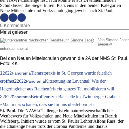
der NAWI-Challenge fest. Nun konnte er aus 24 teilnehmenden
Schulklassen die Sieger küren. Platz eins in den beiden Kategorien
Neue Mittelschule und Volksschule ging jeweils nach St. Paul.
0 Kommentare
Meist gelesen
Von Simone Jäger
jaeger
@
unterkaerntner.at
Bei den Neuen Mittelschulen gewann die 2A der NMS St. Paul.
Foto: KK
1
2622
Tierarztpraxis in St. Georgen wurde feierlich
Panorama
eröffnet
2
2622
Kitzrettung im Lavanttal: Wie der
Panorama
Hegeringleiter aus Reichenfels ein ganzes Tal mobilisieren will
3
2622
Betroffene zur Baustelle im Twimberger Graben:
Panorama
»Man muss schauen, dass sie für uns überlebbar ist«
St. Paul.
Die NAWI-Challenge ist ein naturwissenschaftlicher
Wettbewerb für Volksschulen und Neue Mittelschulen im Bezirk
Wolfsberg. Initiiert wurde er vom St. Pauler Lehrer Alfons Rass, der
die Challenge heuer trotz der Corona-Pandemie und daraus