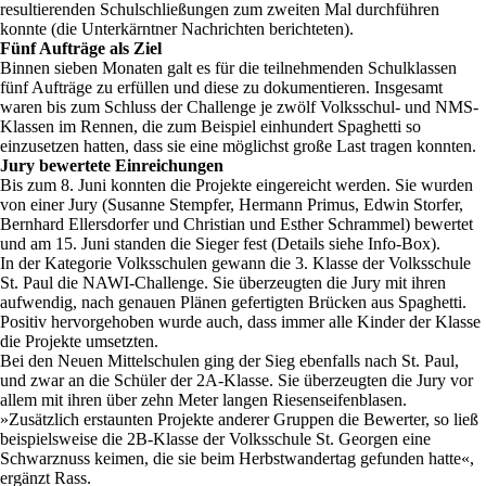
resultierenden Schulschließungen zum zweiten Mal durchführen
konnte (die Unterkärntner Nachrichten berichteten).
Fünf Aufträge als Ziel
Binnen sieben Monaten galt es für die teilnehmenden Schulklassen
fünf Aufträge zu erfüllen und diese zu dokumentieren. Insgesamt
waren bis zum Schluss der Challenge je zwölf Volksschul- und NMS-
Klassen im Rennen, die zum Beispiel einhundert Spaghetti so
einzusetzen hatten, dass sie eine möglichst große Last tragen konnten.
Jury bewertete Einreichungen
Bis zum 8. Juni konnten die Projekte eingereicht werden. Sie wurden
von einer Jury (Susanne Stempfer, Hermann Primus, Edwin Storfer,
Bernhard Ellersdorfer und Christian und Esther Schrammel) bewertet
und am 15. Juni standen die Sieger fest (Details siehe Info-Box).
In der Kategorie Volksschulen gewann die 3. Klasse der Volksschule
St. Paul die NAWI-Challenge. Sie überzeugten die Jury mit ihren
aufwendig, nach genauen Plänen gefertigten Brücken aus Spaghetti.
Positiv hervorgehoben wurde auch, dass immer alle Kinder der Klasse
die Projekte umsetzten.
Bei den Neuen Mittelschulen ging der Sieg ebenfalls nach St. Paul,
und zwar an die Schüler der 2A-Klasse. Sie überzeugten die Jury vor
allem mit ihren über zehn Meter langen Riesenseifenblasen.
»Zusätzlich erstaunten Projekte anderer Gruppen die Bewerter, so ließ
beispielsweise die 2B-Klasse der Volksschule St. Georgen eine
Schwarznuss keimen, die sie beim Herbstwandertag gefunden hatte«,
ergänzt Rass.