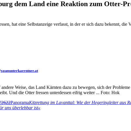
bsburg dem Land eine Reaktion zum Otter-P
essen, hat eine Selbstanzeige verfasst, in der er sich dazu bekennt, di
@
unterkaerntner.at
spam
auf andere Weise, das Land Kärnten dazu zu bewegen, sich der Problem
leibt. Und die Otter fressen unterdessen eifrig weiter ... Foto: Hok
2
2622
Panorama
Kitzrettung im Lavanttal: Wie der Hegeringleiter aus Re
r uns überlebbar ist«