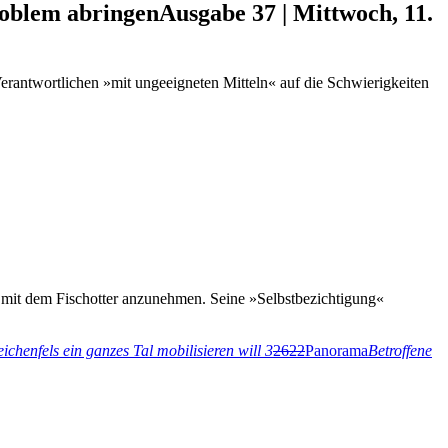
roblem abringen
Ausgabe 37 | Mittwoch, 11.
e Verantwortlichen »mit ungeeigneten Mitteln« auf die Schwierigkeiten
e mit dem Fischotter anzunehmen. Seine »Selbstbezichtigung«
ichenfels ein ganzes Tal mobilisieren will
3
2622
Panorama
Betroffene