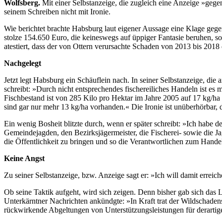
Wolfsberg.
Mit einer Selbstanzeige, die zugleich eine Anzeige »geg
seinem Schreiben nicht mit Ironie.
Wie berichtet brachte Habsburg laut eigener Aussage eine Klage gege
stolze 154.650 Euro, die keineswegs auf üppiger Fantasie beruhen, so
atestiert, dass der von Ottern verursachte Schaden von 2013 bis 20
Nachgelegt
Jetzt legt Habsburg ein Schäuflein nach. In seiner Selbstanzeige, die
schreibt: »Durch nicht entsprechendes fischereiliches Handeln ist es
Fischbestand ist von 285 Kilo pro Hektar im Jahre 2005 auf 17 kg/h
sind gar nur mehr 13 kg/ha vorhanden.« Die Ironie ist unüberhörbar, 
Ein wenig Bosheit blitzte durch, wenn er später schreibt: »Ich habe d
Gemeindejagden, den Bezirksjägermeister, die Fischerei- sowie die J
die Öffentlichkeit zu bringen und so die Verantwortlichen zum Hand
Keine Angst
Zu seiner Selbstanzeige, bzw. Anzeige sagt er: »Ich will damit erreiche
Ob seine Taktik aufgeht, wird sich zeigen. Denn bisher gab sich das 
Unterkärntner Nachrichten ankündgte: »In Kraft trat der Wildschaden
rückwirkende Abgeltungen von Unterstützungsleistungen für derartige