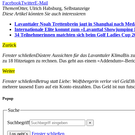
Facebook
Twitter
E-Mail
Themen
Otter, Ulrich Habsburg, Selbstanzeige
Diese Artikel könnten Sie auch interessieren
Lavanttaler Noah Trettenbrein jagt in Shanghai nach Meda
Internationale Elite kommt zum »Lavanttal Showjumping 
34 Teilnehmerinnen matchten sich beim Golf Ladies Cup 2
Zurück
Fenster schließen
Düstere Aussichten für das Lavanttaler Klima
Bis zu
zu 18 Hitzetagen zu rechnen. Das geht aus einem »Addendum«-Berich
Weiter
Fenster schließen
Betrug statt Liebe: Wolfsbergerin verlor viel Geld
38
mehrere tausend Euro auf ein Konto einzahlen. Das Geld ist nun futsch
Popup
Suche
Suchbegriff
Fenster schließen