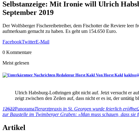
Selbstanzeige: Mit Ironie will Ulrich Ha
September 2019
Der Wolfsberger Fischereibetreiber, dem Fischotter die Reviere leer fr
aufmerksam gemacht zu haben. Es geht um 154.650 Euro.
Facebook
Twitter
E-Mail
0 Kommentare
Meist gelesen
Von Horst Kakl
kakl
no
Ulrich Habsburg-Lothringen gibt nicht auf. Jetzt versucht er 
zeigt zwischen den Zeilen auf, dass nicht er es ist, der untätig b
1
2622
Panorama
Tierarztpraxis in St. Georgen wurde feierlich eröffnet
zur Baustelle im Twimberger Graben: »Man muss schauen, dass sie fü
Artikel