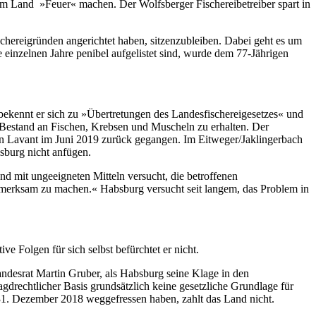
dem Land »Feuer« machen. Der Wolfsberger Fischereibetreiber spart in
schereigründen angerichtet haben, sitzenzubleiben. Dabei geht es um
e einzelnen Jahre penibel aufgelistet sind, wurde dem 77-Jährigen
t, bekennt er sich zu »Übertretungen des Landesfischereigesetzes« und
en Bestand an Fischen, Krebsen und Muscheln zu erhalten. Der
ren Lavant im Juni 2019 zurück gegangen. Im Eitweger/Jaklingerbach
bsburg nicht anfügen.
und mit ungeeigneten Mitteln versucht, die betroffenen
aufmerksam zu machen.« Habsburg versucht seit langem, das Problem in
ive Folgen für sich selbst befürchtet er nicht.
andesrat Martin Gruber, als Habsburg seine Klage in den
drechtlicher Basis grundsätzlich keine gesetzliche Grundlage für
 31. Dezember 2018 weggefressen haben, zahlt das Land nicht.