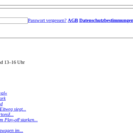
Passwort vergessen?
AGB
Datenschutzbestimmunge
nd 13–16 Uhr
val«
ark
ud
itweg siegt...
torož...
 Play-off starken...
enwagen im...