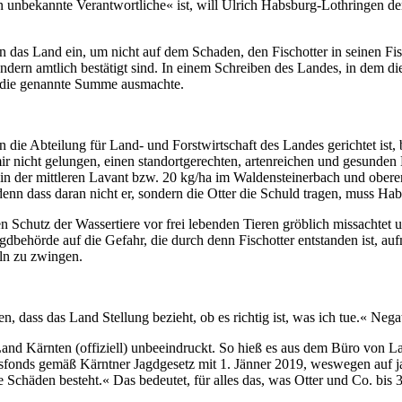
en unbekannte Verantwortliche« ist, will Ulrich Habsburg-Lothringen 
n das Land ein, um nicht auf dem Schaden, den Fischotter in seinen Fi
ndern amtlich bestätigt sind. In einem Schreiben des Landes, in dem di
18 die genannte Summe ausmachte.
 an die Abteilung für Land- und Forstwirtschaft des Landes gerichtet is
 mir nicht gelungen, einen standortgerechten, artenreichen und gesund
a in der mittleren Lavant bzw. 20 kg/ha im Waldensteinerbach und obe
denn dass daran nicht er, sondern die Otter die Schuld tragen, muss Ha
en Schutz der Wassertiere vor frei lebenden Tieren gröblich missachtet 
agdbehörde auf die Gefahr, die durch denn Fischotter entstanden ist, 
eln zu zwingen.
n, dass das Land Stellung bezieht, ob es richtig ist, was ich tue.« Negat
Land Kärnten (offiziell) unbeeindruckt. So hieß es aus dem Büro von L
sfonds gemäß Kärntner Jagdgesetz mit 1. Jänner 2019, weswegen auf jag
 Schäden besteht.« Das bedeutet, für alles das, was Otter und Co. bis