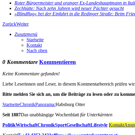
Roter Bürgermeister und oranger Ex-Landeshauptmann in Ital
Zechhütte: Nach zehn Jahren wird neuer Pächter gesucht
»Blindflug« bei der Einfahrt in die Redinger Straße: Beim Fried
Zurück
Weiter
Zusatzmenü
Startseite
Kontakt
Nach oben
0 Kommentare
Kommentieren
Keine Kommentare gefunden!
Liebe Leserinnen und Leser, in diesem Kommentarbereich prüfen wir al
Bitte melden Sie sich an, um die Beiträge zu lesen oder zu komme
Startseite
Chronik
Panorama:
Habsburg Otter
Seit 1887
Das unabhängige Wochenblatt
für Unterkärnten
Politik
Wirtschaft
Chronik
Sport
Gesellschaft
Lifestyle
Kontakt
Anspr