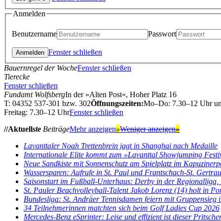
Anmelden
Benutzername
Passwort
Fenster schließen
Bauernregel der Woche
Fenster schließen
Tierecke
Fenster schließen
Fundamt Wolfsberg
In der »Alten Post«, Hoher Platz 16
T: 04352 537-301 bzw. 302
Öffnungszeiten:
Mo–Do: 7.30–12 Uhr u
Freitag: 7.30–12 Uhr
Fenster schließen
//Aktuell
ste
Beiträge
Mehr anzeigen
»
Weniger anzeigen
»
Lavanttaler Noah Trettenbrein jagt in Shanghai nach Medaille
Internationale Elite kommt zum »Lavanttal Showjumping Festi
Neue Sandkiste mit Sonnenschutz am Spielplatz im Kapuzinerp
Wassersparen: Aufrufe in St. Paul und Frantschach-St. Gertra
Saisonstart im Fußball-Unterhaus: Derby in der Regionalliga, E
St. Pauler Beachvolleyball-Talent Jakob Lorenz (14) holt in Por
Bundesliga: St. Andräer Tennisdamen feiern mit Gruppensieg im
34 Teilnehmerinnen matchten sich beim Golf Ladies Cup 2026
Mercedes-Benz eSprinter: Leise und effizient ist dieser Pritsch