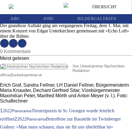
Domspiele in St. Andrä starteten mit einer
ÜBERSICHT
grandiosen Eröffnung
Ausgabe 19 | Mittwoch, 6. Mai 2026
ABO
JOBS
BILDERGALERIEN
Der grandiose Auftakt ging am vergangenen Freitag, dem 1. Mai, mit
einem Konzert von Edgar Unterkirchner gemeinsam mit »Echo Loft«
über die Bühne.
0 Kommentare
Meist gelesen
Von Unterkärntner Nachrichten
Redaktion
office
@
unterkaerntner.at
Erich Graf, Sandra Fellner, LH Daniel Fellner, Bürgermeisterin
Maria Knauder, Dechant Gerfried Sitar, Vizebürgermeister
Maximilian Peter, Manfred Mörth und Anton Meyer (v. l.). Foto:
Schaflechner
1
2622
Tierarztpraxis in St. Georgen wurde feierlich
Panorama
eröffnet
2
2622
Betroffene zur Baustelle im Twimberger
Panorama
Graben: »Man muss schauen, dass sie für uns überlebbar ist«