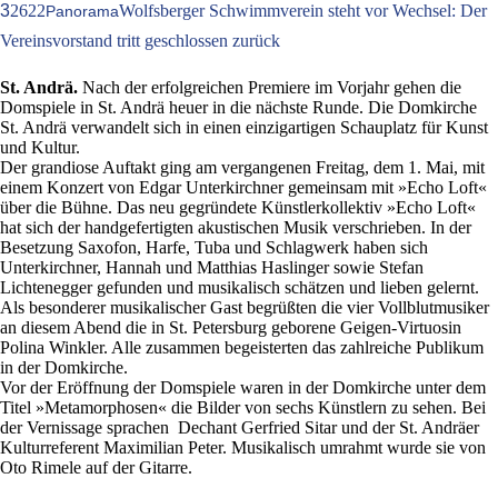
3
2622
Wolfsberger Schwimmverein steht vor Wechsel: Der
Panorama
Vereinsvorstand tritt geschlossen zurück
St. Andrä.
Nach der erfolgreichen Premiere im Vorjahr gehen die
Domspiele in St. Andrä heuer in die nächste Runde. Die Domkirche
St. Andrä verwandelt sich in einen einzigartigen Schauplatz für Kunst
und Kultur.
Der grandiose Auftakt ging am vergangenen Freitag, dem 1. Mai, mit
einem Konzert von Edgar Unterkirchner gemeinsam mit »Echo Loft«
über die Bühne. Das neu gegründete Künstlerkollektiv »Echo Loft«
hat sich der handgefertigten akustischen Musik verschrieben. In der
Besetzung Saxofon, Harfe, Tuba und Schlagwerk haben sich
Unterkirchner, Hannah und Matthias Haslinger sowie Stefan
Lichtenegger gefunden und musikalisch schätzen und lieben gelernt.
Als besonderer musikalischer Gast begrüßten die vier Vollblutmusiker
an diesem Abend die in St. Petersburg geborene Geigen-Virtuosin
Polina Winkler. Alle zusammen begeisterten das zahlreiche Publikum
in der Domkirche.
Vor der Eröffnung der Domspiele waren in der Domkirche unter dem
Titel »Metamorphosen« die Bilder von sechs Künstlern zu sehen. Bei
der Vernissage sprachen Dechant Gerfried Sitar und der St. Andräer
Kulturreferent Maximilian Peter. Musikalisch umrahmt wurde sie von
Oto Rimele auf der Gitarre.