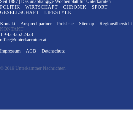
Seit 1887
Das unabhängige Wochenblatt
für Unterkärnten
POLITIK
WIRTSCHAFT
CHRONIK
SPORT
GESELLSCHAFT
LIFESTYLE
Kontakt
Ansprechpartner
Preisliste
Sitemap
Regionsübersicht
KONTAKT
T +43 4352 2423
office
@
unterkaerntner.at
Impressum
AGB
Datenschutz
© 2019 Unterkärntner Nachrichten