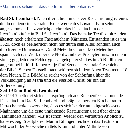
»Man muss schauen, dass sie für uns überlebbar ist«
Bad St. Leonhard.
Nach drei Jahren intensiver Restaurierung ist eines
der bedeutendsten sakralen Kunstwerke des Lavanttals an seinen
angestammten Platz zurückgekehrt: das Fastentuch in der
Leonhardikirche in Bad St. Leonhard. Das bemalte Textil zählt zu den
ältesten noch erhaltenen Fastentüchern Kärntens. Entstanden ist es um
1520, doch es beeindruckt nicht nur durch sein Alter, sondern auch
durch seine Dimensionen: 5,50 Meter hoch und 3,65 Meter breit
spannt sich das Werk über die Nordwand des Presbyteriums. In einem
streng gegliederten Feldertypus angelegt, erzählt es in 25 Bildfeldern –
angeordnet in fünf Reihen zu je fünf Szenen – zentrale Geschichten
der Bibel. Sieben Darstellungen widmen sich dem Alten Testament, 18
dem Neuen. Die Bildfolge reicht von der Schöpfung über die
Verkündigung an Maria und die Passion Christi bis hin zur
Auferstehung.
Seit 1915 in Bad St. Leonhard
Seit 1915 befindet sich das ursprünglich aus Reichenfels stammende
Fastentuch in Bad St. Leonhard und prägt seither den Kirchenraum.
Umso bemerkenswerter ist, dass es sich bei der nun abgeschlossenen
Maßnahme um die erste umfassende Restaurierung seit über einem
Jahrhundert handelt. »Es ist schön, wieder den vertrauten Anblick zu
haben«, sagt Stadtpfarrer Martin Edlinger, nachdem das Textil am
Mittwoch der Vorwoche mittels Kran und unter Mithilfe von