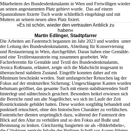
Mitarbeitern des Bundesdenkmalamts in Wien und Freiwilligen wieder
an seinen angestammten Platz gehievt wurde. Das auf einem
Spannrahmen fixierte Tuch wurde schließlich eingehängt und mit
Muttern an seinem neuen alten Platz fixiert.
»Es ist schön, wieder den vertrauten Anblick zu
haben«
Martin Edlinger, Stadtpfarrer
Die Arbeiten am Fastentuch begannen im Jahr 2023 und wurden unter
der Leitung des Bundesdenkmalamts, Abteilung für Konservierung
und Restaurierung in Wien, durchgeführt. Daran haben eine Gemälde-
und eine Textilrestauratorin eng zusammen gearbeitet. Wie
Fachreferentin für Gemälde und Textil des Bundesdenkmalamts,
Jessica Roßmann, erläutert, zeigte sich die Malschicht insgesamt in
überraschend stabilem Zustand. Eingriffe konnten daher auf ein
Minimum beschränkt werden. Statt umfangreicher Retuschen lag der
Fokus auf der strukturellen Sicherung: Umgeschlagene Kanten wurden
behutsam geöffnet, das gesamte Tuch mit einem stabilisierenden Stoff
hinterlegt und nähtechnisch gesichert. Besonders heikel erwiesen sich
die Bereiche rund um alte Nagellöcher, wo sich im Laufe der Zeit
Rostrückstände gebildet hatten. Diese wurden sorgfältig behandelt und
punktuell retuschiert, ohne den historischen Charakter zu verfälschen.
Fastentücher dienten ursprünglich dazu, während der Fastenzeit den
Blick auf den Altar zu verhüllen und so den Fokus auf Buße und
Besinnung zu lenken. Gleichzeitig fungierten sie als »Bilderbibeln«,
die Gläubigen zentrale Inhalte der Heiligen Schrift vor Augen führten.