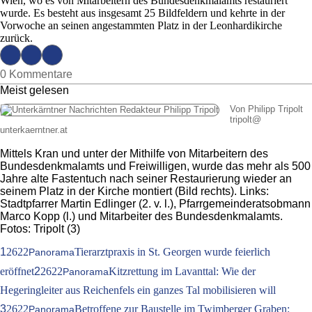
Wien, wo es von Mitarbeitern des Bundesdenkmalamts restauriert
wurde. Es besteht aus insgesamt 25 Bildfeldern und kehrte in der
Vorwoche an seinen angestammten Platz in der Leonhardikirche
zurück.
0 Kommentare
Meist gelesen
Von Philipp Tripolt
tripolt
@
unterkaerntner.at
Mittels Kran und unter der Mithilfe von Mitarbeitern des
Bundesdenkmalamts und Freiwilligen, wurde das mehr als 500
Jahre alte Fastentuch nach seiner Restaurierung wieder an
seinem Platz in der Kirche montiert (Bild rechts). Links:
Stadtpfarrer Martin Edlinger (2. v. l.), Pfarrgemeinderatsobmann
Marco Kopp (l.) und Mitarbeiter des Bundesdenkmalamts.
Fotos: Tripolt (3)
1
2622
Tierarztpraxis in St. Georgen wurde feierlich
Panorama
eröffnet
2
2622
Kitzrettung im Lavanttal: Wie der
Panorama
Hegeringleiter aus Reichenfels ein ganzes Tal mobilisieren will
3
2622
Betroffene zur Baustelle im Twimberger Graben:
Panorama