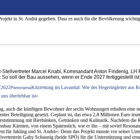
tet der Bau des neuen Rüsthauses samt sechs W
ojekt in St. Andrä gegeben. Dass es auch für die Bevölkerung wichtig 
tellvertreter Marcel Knabl, Kommandant Anton Findenig, LH Fel
So soll der Bau aussehen, wenn er Ende 2027 fertiggestellt ist
2
2622
Kitzrettung im Lavanttal: Wie der Hegeringleiter aus R
Panorama
uns überlebbar ist«
ng, auch die künftigen Bewohner der sechs Wohnungen erhalten eine ne
er Beteiligung gesetzt. Geplant ist, das etwa 2,8 Millionen Euro teu
sfeststimmung mit Bierbänken, Getränken und Kulinarik. Nachdem die K
bau Kärnten, von einem Spatenstich, wie er ihn – mit soviel Resonanz
t für Jakling und St. Andrä«: Denn das Projekt musste vor seiner Um
lvertreterin Gaby Schaunig (beide SPÖ) für die Unterstützung und er