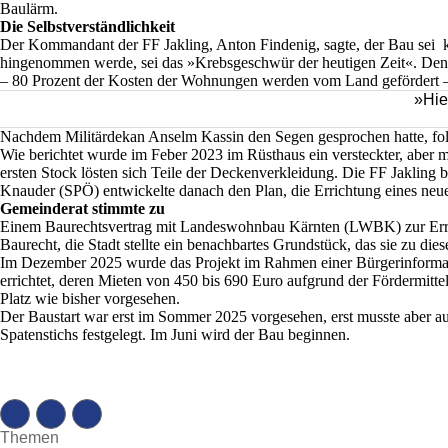
Baulärm.
Die Selbstverständlichkeit
Der Kommandant der FF Jakling, Anton Findenig, sagte, der Bau sei kei
hingenommen werde, sei das »Krebsgeschwür der heutigen Zeit«. Denn es
– 80 Prozent der Kosten der Wohnungen werden vom Land gefördert – 
»Hie
Nachdem Militärdekan Anselm Kassin den Segen gesprochen hatte, folgte
Wie berichtet wurde im Feber 2023 im Rüsthaus ein versteckter, aber
ersten Stock lösten sich Teile der Deckenverkleidung. Die FF Jakling 
Knauder (SPÖ) entwickelte danach den Plan, die Errichtung eines ne
Gemeinderat stimmte zu
Einem Baurechtsvertrag mit Landeswohnbau Kärnten (LWBK) zur Erri
Baurecht, die Stadt stellte ein benachbartes Grundstück, das sie zu 
Im Dezember 2025 wurde das Projekt im Rahmen einer Bürgerinformat
errichtet, deren Mieten von 450 bis 690 Euro aufgrund der Fördermitte
Platz wie bisher vorgesehen.
Der Baustart war erst im Sommer 2025 vorgesehen, erst musste aber a
Spatenstichs festgelegt. Im Juni wird der Bau beginnen.
Themen