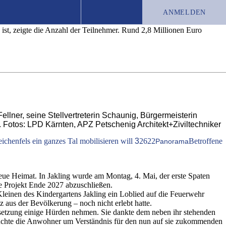
ohnungen
ANMELDEN
ist, zeigte die Anzahl der Teilnehmer. Rund 2,8 Millionen Euro
TEST-ABO
JOBS
CHRONIK
lner, seine Stellvertreterin Schaunig, Bürgermeisterin
. Fotos: LPD Kärnten, APZ Petschenig Architekt+Ziviltechniker
eichenfels ein ganzes Tal mobilisieren will
3
2622
Betroffene
Panorama
ue Heimat. In Jakling wurde am Montag, 4. Mai, der erste Spaten
re Projekt Ende 2027 abzuschließen.
leinen des Kindergartens Jakling ein Loblied auf die Feuerwehr
 aus der Bevölkerung – noch nicht erlebt hatte.
setzung einige Hürden nehmen. Sie dankte dem neben ihr stehenden
suchte die Anwohner um Verständnis für den nun auf sie zukommenden