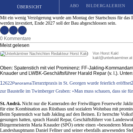
Der erste Spaten ist gesetzt: In Jakling star
ABO
BILDERGALERIEN
ÜBERSICHT
Ausgabe 19 | Mittwoch, 6. Mai 2026
Mit ein wenig Verzögerung wurde am Montag der Startschuss für das Pr
werden investiert, Ende 2027 soll der Bau abgeschlossen sein.
Seit 1887
| Das unabhängige Wochenblatt für Unterkärnten
0 Kommentare
Meist gelesen
Von Horst Kakl
kakl
@
unterkaerntner.at
Oben: Spatenstich mit viel Prominenz: FF-Jakling-Kommandant-S
Knauder und LWBK-Geschäftsführer Harald Repar (v. l.). Unten: 
1
2622
Tierarztpraxis in St. Georgen wurde feierlich eröffnet
Panorama
zur Baustelle im Twimberger Graben: »Man muss schauen, dass sie für 
St. Andrä.
Nicht nur die Kameraden der Freiwilligen Feuerwehr Jakli
für eine Kombination aus Rüsthaus und sozialem Wohnbau mit prominent
Beim Spatenstich war halb Jakling auf den Beinen. Er herrschte Volk
gesungen hatten, sprach Harald Repar, Geschäftsführer von Landeswohn
Bürgermeisterin Maria Knauder (SPÖ) ortete einen »besonderen Momen
Landeshauptmann Daniel Fellner und seiner ebenfalls anwesenden Stel