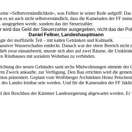
ne »Selbstverständlichkeit«, was Fellner in seiner Rede aufgriff: Das 
 sei auch nicht selbstverständlich, dass die Kameraden der FF immer be
ausgegeben werde, sondern das der Steuerzahler.
r wird das Geld der Steuerzahler ausgegeben, nicht das der Pol
Daniel Fellner, Landeshauptmann
 der inoffizielle Teil – mit kalten Getränken und Kulinarik.
 massiver Wasserschaden entdeckt. Danach war der obere Bereich nicht
blieb zwar einsatzbereit, musste sich aber auf zwei Räume, die Umklei
uen Rüsthauses mit sozialem Wohnbau zu verbinden.
chtung des neuen Gebäudes samt sechs Mietwohnungen stimmte der Ge
diesem Zweck ankaufte, zur Verfügung. Den Bau errichten wird die gem
ion präsentiert. Geplant vom Wolfsberger Architekten Heinz Petsche
l des Landes leistbar sein werden. Und für die Kameraden der FF Jaklin
uf den Beschluss der Kärntner Landesregierung abgewartet werden. Er 