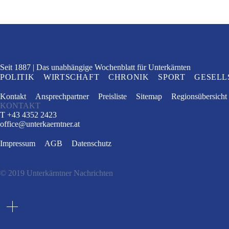
Seit 1887
Das unabhängige Wochenblatt
für Unterkärnten
POLITIK
WIRTSCHAFT
CHRONIK
SPORT
GESELL
Kontakt
Ansprechpartner
Preisliste
Sitemap
Regionsübersicht
KONTAKT
T +43 4352 2423
office
@
unterkaerntner.at
Impressum
AGB
Datenschutz
© 2019 Unterkärntner Nachrichten
e
t
n