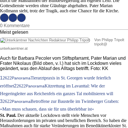
durch die Maßnahmen der Bundesregierung am eigenen Leib. Die
Gottesdienste werden ohne Gläubige abgehalten. Pater Marian
Kollmann sieht, trotz der Tragik, auch eine Chance für die Kirche.
0 Kommentare
Meist gelesen
Von Philipp Tripolt
tripolt
@
unterkaerntner.at
Auch für Barbara Pecoler vom Stiftspfarramt, Pater Marian und
Frater Nikolaus (Bild oben, v. l.) hat sich im Lockdown vieles
geändert, was den Ablauf des Alltags betrifft. Foto: KK
1
2622
Tierarztpraxis in St. Georgen wurde feierlich
Panorama
eröffnet
2
2622
Kitzrettung im Lavanttal: Wie der
Panorama
Hegeringleiter aus Reichenfels ein ganzes Tal mobilisieren will
3
2622
Betroffene zur Baustelle im Twimberger Graben:
Panorama
»Man muss schauen, dass sie für uns überlebbar ist«
St. Paul.
Der aktuelle Lockdown stellt viele Menschen vor
Herausforderungen im privaten und beruflichen Bereich. So haben die
Maßnahmen auch für starke Veränderungen im Benediktinerkloster St.