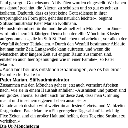
Paul gesorgt. »Gemeinsame Aktivitäten wurden eingestellt. Wir haben
uns darauf geeinigt, die Älteren zu schützen und so gut es geht zu
isolieren. Dadurch, dass es jetzt keine Gottesdienste in ihrer
ursprünglichen Form gibt, geht das natürlich leichter«, beginnt
Stiftsadministrator Pater Marian Kollmann.
Herausfordernd sei für ihn und die aktuell zehn Mönche – im Jänner
wird mit einem 26-Jährigen Deutschen der elfte Mönch im Kloster
aufgenommen –, die im Stift St. Paul leben und arbeiten, vor allem der
Wegfall äußerer Tätigkeiten. »Durch den Wegfall bestimmter Abläufe
hat man mehr Zeit. Langeweile kann auftreten, und wenn die
Menschen über längere Zeit auf engem Raum zusammen sind,
entstehen auch hier Spannungen wie in einer Familie«, so Pater
Marian.
»Auch hier bei uns entstehen Spannungen, wie es bei einer
Familie der Fall ist«
Pater Marian, Stiftsadministrator
Zusammen mit den Mönchen geht er jetzt auch vermehrt Arbeiten
nach, wie sie in einem Haushalt anfallen: »Ausmisten und putzen sind
ein großes Thema. Es steht auch für diese Zeit, dass man Ordnung
macht und in seinem eigenen Leben ausmistet.«
Gerade auch deshalb wird weiterhin an festen Gebets- und Mahlzeiten
festgehalten. Pater Marian: »Ein geregelter Tagesablauf ist wichtig.
Fixe Zeiten sind ein großer Halt und helfen, dem Tag eine Struktur zu
verleihen.«
Die Ur-Mönchsform