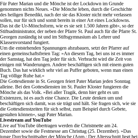
Für Pater Marian und die Mönche ist der Lockdown im Grunde
genommen nichts Neues. »Die Mönche leben, durch die Geschichte
des heiligen Benedikt, nach der sie das Kloster nicht mehr verlassen
sollen, nur für sich und somit bereits in einer Art eines Lockdowns.
Das ist die Ur-Mönchsform, wie es sie seit 1.500 Jahren gibt«, so der
Stiftsadministrator, der neben der Pfarre St. Paul auch für die Pfarre St.
Georgen zuständig ist und im Stiftsgymnasium als Lehrer und
Klassenvorstand fungiert.
Um die entstehenden Spannungen abzubauen, setzt der Pfarrer auf
einen gemeinschaftsfreien Tag: »An diesem Tag, bei uns ist es immer
der Samstag, hat den Tag jeder für sich. Verbracht wird die Zeit von
einigen mit Wanderungen. Andere beschäftigen sich mit einem guten
Buch. Das hat wirklich sehr viel an Puffer geboten, wenn man einen
Tag völlige Ruhe hat.«
Die Gottesdienste in St. Georgen feiert Pater Marian jeden Sonntag
alleine. Bei den Gottesdiensten im St. Pauler Kloster fungieren die
Mönche als das Volk. »Bei aller Tragik, denn hier geht es um
Existenzen, ist es auch eine Chance. Die Leute denken um und
beschäftigen sich damit, was sie trägt und hält. Sie fragen sich, wie sie
die Gottesdienstzeiten für sich selbst, zum Beispiel durch Gebete,
gestalten können«, sagt Pater Marian.
Livestream auf YouTube
Live auf YouTube übertragen werden die Christmette am 24.
Dezember sowie die Festmesse am Christtag (25. Dezember). »Das
junge Durchschnittsalter der Mönche (Anm.: Der Altersschnitt liegt bei