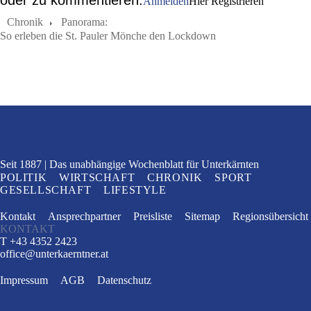
oder zu kommentieren.
Anmelden
Hier Registrieren
Chronik
Panorama:
So erleben die St. Pauler Mönche den Lockdown
Seit 1887
Das unabhängige Wochenblatt
für Unterkärnten
POLITIK
WIRTSCHAFT
CHRONIK
SPORT
GESELLSCHAFT
LIFESTYLE
Kontakt
Ansprechpartner
Preisliste
Sitemap
Regionsübersicht
KONTAKT
T +43 4352 2423
office
@
unterkaerntner.at
Impressum
AGB
Datenschutz