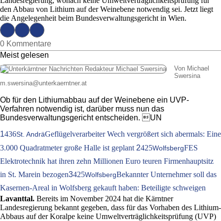
Landesregierung, wonach keine Umweltverträglichkeitsprüfung für
den Abbau von Lithium auf der Weinebene notwendig sei. Jetzt liegt
die Angelegenheit beim Bundesverwaltungsgericht in Wien.
0 Kommentare
Meist gelesen
Von Michael
Swersina
m.swersina
@
unterkaerntner.at
Ob für den Lithiumabbau auf der Weinebene ein UVP-
Verfahren notwendig ist, darüber muss nun das
Bundesverwaltungsgericht entscheiden. UN
1
436
Geflügelverarbeiter Wech vergrößert sich abermals: Eine
St. Andrä
3.000 Quadratmeter große Halle ist geplant
2
425
FES
Wolfsberg
Elektrotechnik hat ihren zehn Millionen Euro teuren Firmenhauptsitz
in St. Marein bezogen
3
425
Bekannter Unternehmer soll das
Wolfsberg
Kasernen-Areal in Wolfsberg gekauft haben: Beteiligte schweigen
Lavanttal.
Bereits im November 2024 hat die Kärntner
Landesregierung bekannt gegeben, dass für das Vorhaben des Lithium-
Abbaus auf der Koralpe keine Umweltverträglichkeitsprüfung (UVP)