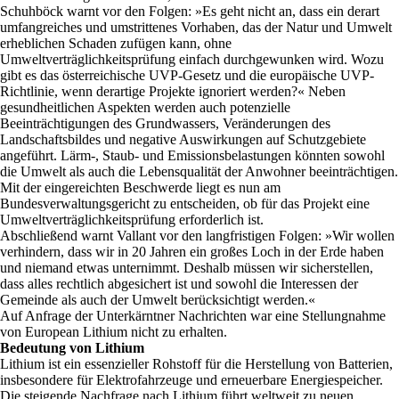
Schuhböck warnt vor den Folgen: »Es geht nicht an, dass ein derart
umfangreiches und umstrittenes Vorhaben, das der Natur und Umwelt
erheblichen Schaden zufügen kann, ohne
Umweltverträglichkeitsprüfung einfach durchgewunken wird. Wozu
gibt es das österreichische UVP-Gesetz und die europäische UVP-
Richtlinie, wenn derartige Projekte ignoriert werden?« Neben
gesundheitlichen Aspekten werden auch potenzielle
Beeinträchtigungen des Grundwassers, Veränderungen des
Landschaftsbildes und negative Auswirkungen auf Schutzgebiete
angeführt. Lärm-, Staub- und Emissionsbelastungen könnten sowohl
die Umwelt als auch die Lebensqualität der Anwohner beeinträchtigen.
Mit der eingereichten Beschwerde liegt es nun am
Bundesverwaltungsgericht zu entscheiden, ob für das Projekt eine
Umweltverträglichkeitsprüfung erforderlich ist.
Abschließend warnt Vallant vor den langfristigen Folgen: »Wir wollen
verhindern, dass wir in 20 Jahren ein großes Loch in der Erde haben
und niemand etwas unternimmt. Deshalb müssen wir sicherstellen,
dass alles rechtlich abgesichert ist und sowohl die Interessen der
Gemeinde als auch der Umwelt berücksichtigt werden.«
Auf Anfrage der Unterkärntner Nachrichten war eine Stellungnahme
von European Lithium nicht zu erhalten.
Bedeutung von Lithium
Lithium ist ein essenzieller Rohstoff für die Herstellung von Batterien,
insbesondere für Elektrofahrzeuge und erneuerbare Energiespeicher.
Die steigende Nachfrage nach Lithium führt weltweit zu neuen