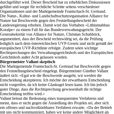
durchgeführt wird. Dieser Bescheid hat zu erheblichen Diskussionen
geführt und sorgte für rechtliche Schritte seitens verschiedener
Organisationen und der Marktgemeinde Frantschach-St. Gertraud.
Die Natur-, Kultur- und Landschaftsschutzorganisation Alliance for
Nature hat Beschwerde gegen den Feststellungsbescheid der
Landesregierung erhoben. Damit wird das Vorhaben »Lithiumabbau
Koralpe« zu einem Fall für das Bundesverwaltungsgericht. Der
Generalsekretär von Alliance for Nature, Christian Schuhböck,
argumentiert, dass der Bescheid rechtswidrig sei, da die Prüfung
lediglich nach dem österreichischen UVP-Gesetz und nicht gemäß der
europäischen UVP-Richtlinie erfolgte. Zudem seien wichtige
Rechtsprechungen des Verwaltungsgerichtshofs und des Europäischen
Gerichtshofs außer Acht gelassen worden.
Bürgermeister Vallant skeptisch
Die Marktgemeinde Frantschach-St. Gertraud hat Beschwerde gegen
den Feststellungsbescheid eingelegt. Bürgermeister Günther Vallant
äußert sich: »Egal wie die Beschwerde ausgeht, wir werden die
Entscheidung akzeptieren. Ich möchte der erwartbaren Entscheidung
nicht vorgreifen, da ich keine Glaskugel lesen kann. Ich bin jedoch
guter Dinge, dass die Rechtsprechung gewissenhaft die richtige
Entscheidung treffen wird.«
Vallant betont die Bedeutung eines transparenten Verfahrens und
meint, dass er nicht gegen die Ansiedlung des Projekts sei, aber sich
ein offenes und nachvollziehbares Verfahren erwarte. »Da der Betrieb
mit uns nicht kommuniziert, haben wir keine andere Möglichkeit als