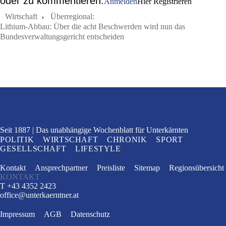
oder zu kommentieren.
Anmelden
Hier Registrieren
Wirtschaft
Über­re­gi­o­nal:
Lithium-Abbau: Über die acht Beschwerden wird nun das
Bundesverwaltungsgericht entscheiden
Seit 1887
Das unabhängige Wochenblatt
für Unterkärnten
POLITIK
WIRTSCHAFT
CHRONIK
SPORT
GESELLSCHAFT
LIFESTYLE
Kontakt
Ansprechpartner
Preisliste
Sitemap
Regionsübersicht
KONTAKT
T +43 4352 2423
office
@
unterkaerntner.at
Impressum
AGB
Datenschutz