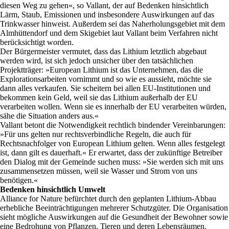
diesen Weg zu gehen«, so Vallant, der auf Bedenken hinsichtlich
Lärm, Staub, Emissionen und insbesondere Auswirkungen auf das
Trinkwasser hinweist. Außerdem sei das Naherholungsgebiet mit dem
Almhüttendorf und dem Skigebiet laut Vallant beim Verfahren nicht
berücksichtigt worden.
Der Bürgermeister vermutet, dass das Lithium letztlich abgebaut
werden wird, ist sich jedoch unsicher über den tatsächlichen
Projektträger: »European Lithium ist das Unternehmen, das die
Explorationsarbeiten vornimmt und so wie es aussieht, möchte sie
dann alles verkaufen. Sie scheitern bei allen EU-Institutionen und
bekommen kein Geld, weil sie das Lithium außerhalb der EU
verarbeiten wollen. Wenn sie es innerhalb der EU verarbeiten würden,
sähe die Situation anders aus.«
Vallant betont die Notwendigkeit rechtlich bindender Vereinbarungen:
»Für uns gelten nur rechtsverbindliche Regeln, die auch für
Rechtsnachfolger von European Lithium gelten. Wenn alles festgelegt
ist, dann gilt es dauerhaft.« Er erwartet, dass der zukünftige Betreiber
den Dialog mit der Gemeinde suchen muss: »Sie werden sich mit uns
zusammensetzen müssen, weil sie Wasser und Strom von uns
benötigen.«
Bedenken hinsichtlich Umwelt
Alliance for Nature befürchtet durch den geplanten Lithium-Abbau
erhebliche Beeinträchtigungen mehrerer Schutzgüter. Die Organisation
sieht mögliche Auswirkungen auf die Gesundheit der Bewohner sowie
eine Bedrohung von Pflanzen, Tieren und deren Lebensräumen.