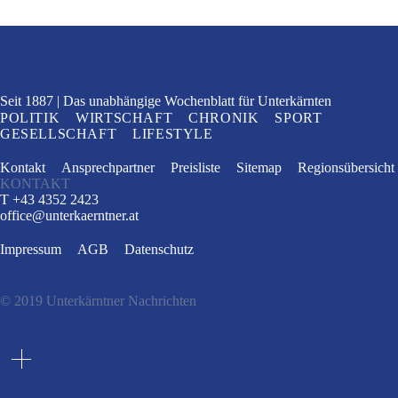
Seit 1887
Das unabhängige Wochenblatt
für Unterkärnten
POLITIK
WIRTSCHAFT
CHRONIK
SPORT
GESELLSCHAFT
LIFESTYLE
Kontakt
Ansprechpartner
Preisliste
Sitemap
Regionsübersicht
KONTAKT
T +43 4352 2423
office
@
unterkaerntner.at
Impressum
AGB
Datenschutz
© 2019 Unterkärntner Nachrichten
e
t
n