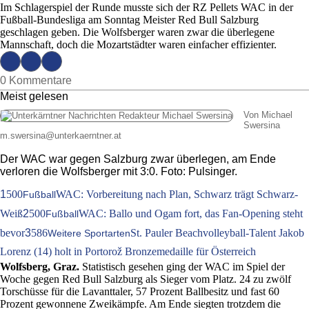
Im Schlagerspiel der Runde musste sich der RZ Pellets WAC in der
Fußball-Bundesliga am Sonntag Meister Red Bull Salzburg
geschlagen geben. Die Wolfsberger waren zwar die überlegene
Mannschaft, doch die Mozartstädter waren einfacher effizienter.
0 Kommentare
Meist gelesen
Von Michael
Swersina
m.swersina
@
unterkaerntner.at
Der WAC war gegen Salzburg zwar überlegen, am Ende
verloren die Wolfsberger mit 3:0. Foto: Pulsinger.
1
500
WAC: Vorbereitung nach Plan, Schwarz trägt Schwarz-
Fußball
Weiß
2
500
WAC: Ballo und Ogam fort, das Fan-Opening steht
Fußball
bevor
3
586
St. Pauler Beachvolleyball-Talent Jakob
Weitere Sportarten
Lorenz (14) holt in Portorož Bronzemedaille für Österreich
Wolfsberg, Graz.
Statistisch gesehen ging der WAC im Spiel der
Woche gegen Red Bull Salzburg als Sieger vom Platz. 24 zu zwölf
Torschüsse für die Lavanttaler, 57 Prozent Ballbesitz und fast 60
Prozent gewonnene Zweikämpfe. Am Ende siegten trotzdem die