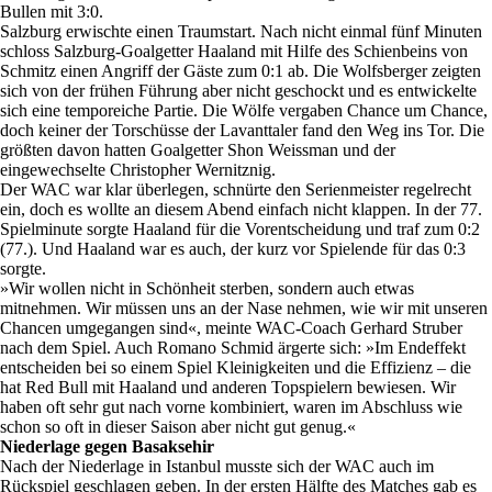
Bullen mit 3:0.
Salzburg erwischte einen Traumstart. Nach nicht einmal fünf Minuten
schloss Salzburg-Goalgetter Haaland mit Hilfe des Schienbeins von
Schmitz einen Angriff der Gäste zum 0:1 ab. Die Wolfsberger zeigten
sich von der frühen Führung aber nicht geschockt und es entwickelte
sich eine temporeiche Partie. Die Wölfe vergaben Chance um Chance,
doch keiner der Torschüsse der Lavanttaler fand den Weg ins Tor. Die
größten davon hatten Goalgetter Shon Weissman und der
eingewechselte Christopher Wernitznig.
Der WAC war klar überlegen, schnürte den Serienmeister regelrecht
ein, doch es wollte an diesem Abend einfach nicht klappen. In der 77.
Spielminute sorgte Haaland für die Vorentscheidung und traf zum 0:2
(77.). Und Haaland war es auch, der kurz vor Spielende für das 0:3
sorgte.
»Wir wollen nicht in Schönheit sterben, sondern auch etwas
mitnehmen. Wir müssen uns an der Nase nehmen, wie wir mit unseren
Chancen umgegangen sind«, meinte WAC-Coach Gerhard Struber
nach dem Spiel. Auch Romano Schmid ärgerte sich: »Im Endeffekt
entscheiden bei so einem Spiel Kleinigkeiten und die Effizienz – die
hat Red Bull mit Haaland und anderen Topspielern bewiesen. Wir
haben oft sehr gut nach vorne kombiniert, waren im Abschluss wie
schon so oft in dieser Saison aber nicht gut genug.«
Niederlage gegen Basaksehir
Nach der Niederlage in Istanbul musste sich der WAC auch im
Rückspiel geschlagen geben. In der ersten Hälfte des Matches gab es