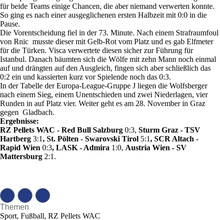
für beide Teams einige Chancen, die aber niemand verwerten konnte.
So ging es nach einer ausgeglichenen ersten Halbzeit mit 0:0 in die
Pause.
Die Vorentscheidung fiel in der 73. Minute. Nach einem Strafraumfoul
von Rnic musste dieser mit Gelb-Rot vom Platz und es gab Elfmeter
für die Türken. Visca verwertete diesen sicher zur Führung für
Istanbul. Danach bäumten sich die Wölfe mit zehn Mann noch einmal
auf und drängten auf den Ausgleich, fingen sich aber schließlich das
0:2 ein und kassierten kurz vor Spielende noch das 0:3.
In der Tabelle der Europa-League-Gruppe J liegen die Wolfsberger
nach einem Sieg, einem Unentschieden und zwei Niederlagen, vier
Runden in auf Platz vier. Weiter geht es am 28. November in Graz
gegen Gladbach.
Ergebnisse:
RZ Pellets WAC - Red Bull Salzburg
0:3,
Sturm Graz - TSV
Hartberg
3:1
, St. Pölten - Swarovski Tirol
5:1
, SCR Altach -
Rapid Wien
0:3
, LASK - Admira
1:0,
Austria Wien - SV
Mattersburg
2:1.
Themen
Sport, Fußball, RZ Pellets WAC