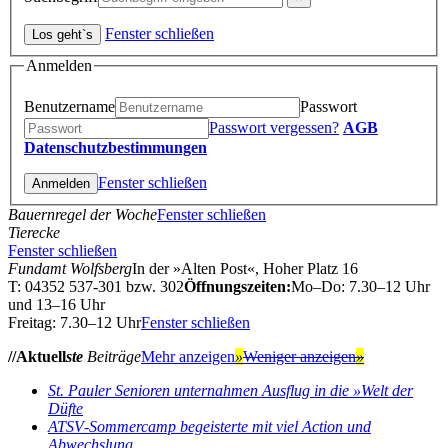
Fenster schließen
Anmelden
Benutzername
Passwort
Passwort vergessen?
AGB
Datenschutzbestimmungen
Fenster schließen
Bauernregel der Woche
Fenster schließen
Tierecke
Fenster schließen
Fundamt Wolfsberg
In der »Alten Post«, Hoher Platz 16
T: 04352 537-301 bzw. 302
Öffnungszeiten:
Mo–Do: 7.30–12 Uhr
und 13–16 Uhr
Freitag: 7.30–12 Uhr
Fenster schließen
//Aktuell
ste
Beiträge
Mehr anzeigen
»
Weniger anzeigen
»
St. Pauler Senioren unternahmen Ausflug in die »Welt der
Düfte
ATSV‑Sommercamp begeisterte mit viel Action und
Abwechslung