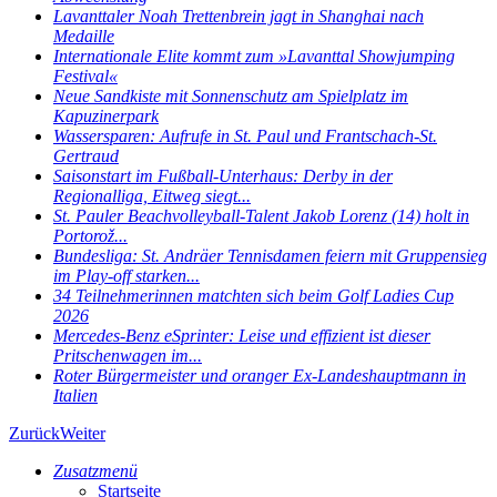
Lavanttaler Noah Trettenbrein jagt in Shanghai nach
Medaille
Internationale Elite kommt zum »Lavanttal Showjumping
Festival«
Neue Sandkiste mit Sonnenschutz am Spielplatz im
Kapuzinerpark
Wassersparen: Aufrufe in St. Paul und Frantschach-St.
Gertraud
Saisonstart im Fußball-Unterhaus: Derby in der
Regionalliga, Eitweg siegt...
St. Pauler Beachvolleyball-Talent Jakob Lorenz (14) holt in
Portorož...
Bundesliga: St. Andräer Tennisdamen feiern mit Gruppensieg
im Play-off starken...
34 Teilnehmerinnen matchten sich beim Golf Ladies Cup
2026
Mercedes-Benz eSprinter: Leise und effizient ist dieser
Pritschenwagen im...
Roter Bürgermeister und oranger Ex-Landeshauptmann in
Italien
Zurück
Weiter
Zusatzmenü
Startseite