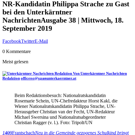
NR-Kandidatin Philippa Strache zu Gast
bei den Unterkärntner
Nachrichten
Ausgabe 38 | Mittwoch, 18.
September 2019
Facebook
Twitter
E-Mail
0 Kommentare
Meist gelesen
Von Unterkärntner Nachrichten
Redaktion
office
@
unterkaerntner.at
no
spam
Beim Redaktionsbesuch: Nationalratskandidatin
Rosemarie Schein, UN-Chefredakteur Horst Kakl, die
Wiener Nationalratskandidatin Philippa Strache, UN-
Herausgeber Christian van der Fecht, UN-Redakteur
Michael Swersina und Nationalratsabgeordneter
Christian Ragger (v. l.). Foto: Tripolt/UN
1
409
Frantschach
Neu in die Gemeinde gezogenes Schulkind bringt