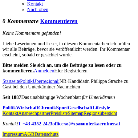
Kontakt
Nach oben
0 Kommentare
Kommentieren
Keine Kommentare gefunden!
Liebe Leserinnen und Leser, in diesem Kommentarbereich prüfen
wir alle Beiträge, bevor sie veröffentlicht werden. Ihr Kommentar
erscheint, sobald er gesichtet wurde.
Bitte melden Sie sich an, um die Beiträge zu lesen oder zu
kommentieren.
Anmelden
Hier Registrieren
Startseite
Politik
Überregional:
NR-Kandidatin Philippa Strache zu
Gast bei den Unterkärntner Nachrichten
Seit 1887
Das unabhängige Wochenblatt
für Unterkärnten
Politik
Wirtschaft
Chronik
Sport
Gesellschaft
Lifestyle
Kontakt
Ansprechpartner
Preisliste
Sitemap
Regionsübersicht
Kontakt
T +43 4352 2423
office
@
unterkaerntner.at
no
spam
Impressum
AGB
Datenschutz