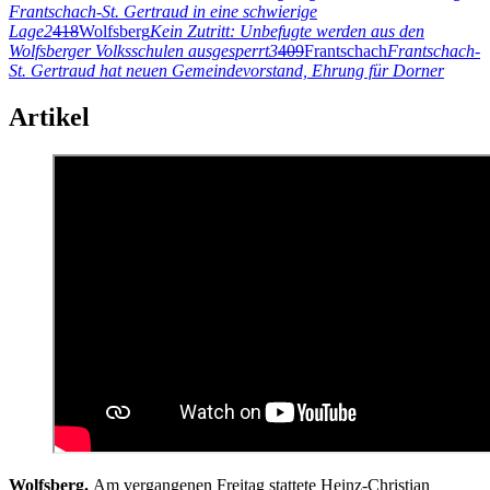
Frantschach-St. Gertraud in eine schwierige
Lage
2
418
Wolfsberg
Kein Zutritt: Unbefugte werden aus den
Wolfsberger Volksschulen ausgesperrt
3
409
Frantschach
Frantschach-
St. Gertraud hat neuen Gemeindevorstand, Ehrung für Dorner
Artikel
Wolfsberg.
Am vergangenen Freitag stattete Heinz-Christian