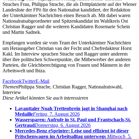
Straches Frau, Philippa Strache, die als Drittplatzierte auf der Wiener
Landesliste der FPö für den Nationalrat kandidiert, der Redaktion
der Unterkärntner Nachrichten einen Besuch ab. Mit dabei waren
Nationalratsabgeordneter und Spitzenkandidat im Wahlkreis Ost
Christian Ragger und die weiteren Kandidaten Rosemarie Schein
und Martin Sadnek.
Empfangen wurden sie vom Team der Unterkärntner Nachrichten
um Herausgeber Christian van der Fecht und Chefredakteur Horst
Kakl. Im Interview sprachen Strache und Ragger unter anderem
über ihre politischen Schwerpunkte, die Mitbewerber der anderen
Parteien, die Gleichberechtigung von Frauen und Männern in der
Arbeitswelt und Ibiza.
Facebook
Twitter
E-Mail
Themen
Philippa Strache, Christian Ragger, Nationalratswahl,
Interview
Diese Artikel könnten Sie auch interessieren
Lavanttaler Noah Trettenbrein jagt in Shanghai nach
Medaille
Freitag,
7. August 2026
Wassersparen: Aufrufe in St. Paul und Frantschach-St.
Gertraud
Donnerstag,
6. August 2026
Mercedes-Benz eSprinter: Leise und effizient ist dieser
Pritschenwagen im Arbeitsalltag unterwegs
Mittwoch,
5.