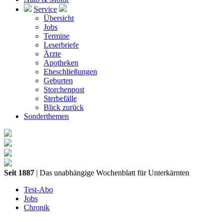
Service
Übersicht
Jobs
Termine
Leserbriefe
Ärzte
Apotheken
Eheschließungen
Geburten
Storchenpost
Sterbefälle
Blick zurück
Sonderthemen
Seit 1887
| Das unabhängige Wochenblatt für Unterkärnten
Test-Abo
Jobs
Chronik