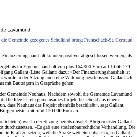
einde Lavamünd
 die Gemeinde gezogenes Schulkind bringt Frantschach-St. Gertraud
 Finanzierungshaushalt konnten positiver abgeschlossen werden, als
ergebnis im Ergebnishaushalt von plus 164.900 Euro auf 1.666.179
gang Gallant (Liste Gallant) dazu: »Der Finanzierungshaushalt ist
ng« wurde in der Sitzung auch eine Widmung beschlossen. Gallant: »In
st mit Bauträgern in Gespräche gehen.
t mit der Gemeinde Neuhaus. Nachdem sowohl die Gemeinde Lavamünd
. Die Idee ist, ein gemeinsames Projekt bestehend aus einem
n, dass Neuhaus das Projekt ebenfalls beschließt«, sagt Gallant.
 Bürgermeister mit rund 120.000 Euro an.
richteten) war in der Sitzung bereits obsolet. Bürgermeister Gallant
bot durchzusetzen. »Es gab eine straßenbaurechtliche Verhandlung. Die
in Kraft zu setzen, weil die Straße weit einsehbar ist«, so Gallant.