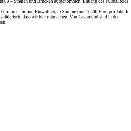
lung 9 – Straßen und Brücken aufgenommen. Entlang des Fußballfelds
uro pro Jahr und Einwohner, in Summe rund 5.500 Euro pro Jahr. In
s solidarisch, dass wir hier mitmachen. Von Lavamünd sind in den
ßen.«