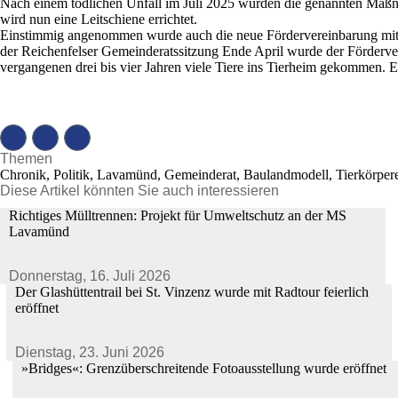
Nach einem tödlichen Unfall im Juli 2025 wurden die genannten Maßn
wird nun eine Leitschiene errichtet.
Einstimmig angenommen wurde auch die neue Fördervereinbarung mit 
der Reichenfelser Gemeinderatssitzung Ende April wurde der Fördervert
vergangenen drei bis vier Jahren viele Tiere ins Tierheim gekommen. E
Themen
Chronik, Politik, Lavamünd, Gemeinderat, Baulandmodell, Tierkörper
Diese Artikel könnten Sie auch interessieren
Richtiges Mülltrennen: Projekt für Umweltschutz an der MS
Lavamünd
Donnerstag,
16. Juli 2026
Der Glashüttentrail bei St. Vinzenz wurde mit Radtour feierlich
eröffnet
Dienstag,
23. Juni 2026
»Bridges«: Grenzüberschreitende Fotoausstellung wurde eröffnet