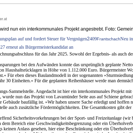
er.at
, wird nun ein interkommunales Projekt angestrebt. Foto: Gem
uungsplan auf und fordert Steuer für Vergnügen
2
409
Neu in
Frantschach
27 erneut als Bürgermeisterkandidat an
nungsabschluss für das Jahr 2025. Sowohl der Ergebnis- als auch der
nsparungen bei den Aufwänden konnte das ursprünglich geplante Netto
von Haushaltsrücklagen in Höhe von 1.112.000 Euro. Bürgermeister Wolf
rt ist.« Für eben dieses Baulandmodell in der sogenannten »Sturmsiedlu
fähr 30 Einheiten.« Für die geplanten Reihenhäuser werde man demnäch
rgungs-Sammelstelle. Angedacht ist hier ein interkommunales Projek
 wurde nun das Projekt von Lavamünder Seite aus auf Schiene gebracht
 Gebäude baufällig ist. »Wir haben unsere Sache erledigt und hoffen nu
lle auch zusätzliche Fördermöglichkeiten. Die Gesamtkosten gibt der
fend Sicherheitsvorkehrungen bei der Sport- und Freizeitanlage (wir be
e, in dem Bereich eine Geschwindigkeitsbegrenzung oder ein Überholver
 keinen Anlass gesehen, hier eine Beschränkung oder ein Überholverbot 