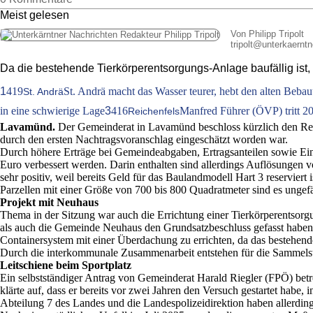
Meist gelesen
Von Philipp Tripolt
tripolt
@
unterkaerntn
Da die bestehende Tierkörperentsorgungs-Anlage baufällig ist
1
419
St. Andrä macht das Wasser teurer, hebt den alten Beba
St. Andrä
in eine schwierige Lage
3
416
Manfred Führer (ÖVP) tritt 20
Reichenfels
Lavamünd.
Der Gemeinderat in Lavamünd beschloss kürzlich den Rech
durch den ersten Nachtragsvoranschlag eingeschätzt worden war.
Durch höhere Erträge bei Gemeindeabgaben, Ertragsanteilen sowie Ei
Euro verbessert werden. Darin enthalten sind allerdings Auflösungen 
sehr positiv, weil bereits Geld für das Baulandmodell Hart 3 reservie
Parzellen mit einer Größe von 700 bis 800 Quadratmeter sind es unge
Projekt mit Neuhaus
Thema in der Sitzung war auch die Errichtung einer Tierkörperentso
als auch die Gemeinde Neuhaus den Grundsatzbeschluss gefasst haben,
Containersystem mit einer Überdachung zu errichten, da das bestehende
Durch die interkommunale Zusammenarbeit entstehen für die Sammelste
Leitschiene beim Sportplatz
Ein selbstständiger Antrag von Gemeinderat Harald Riegler (FPÖ) betref
klärte auf, dass er bereits vor zwei Jahren den Versuch gestartet hab
Abteilung 7 des Landes und die Landespolizeidirektion haben allerdings