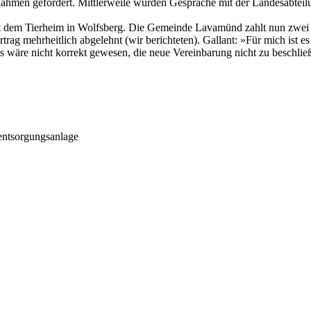
ahmen gefordert. Mittlerweile wurden Gespräche mit der Landesabtei
dem Tierheim in Wolfsberg. Die Gemeinde Lavamünd zahlt nun zwei E
rag mehrheitlich abgelehnt (wir berichteten). Gallant: »Für mich ist e
s wäre nicht korrekt gewesen, die neue Vereinbarung nicht zu beschlie
entsorgungsanlage