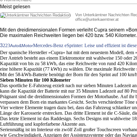
Meist gelesen
Von Unterkärntner Nachrichten Re
office
@
unterkaerntner.at
Mit den dreidimensionalen Formen verleiht Cupra seinem »Born«
Die maximalen Reichweiten liegen bei 420 bzw. 540 Kilometer. I
3
223
Mercedes-Benz eSprinter: Leise und effizient ist dies
Auto&Motor
Der spanische Hersteller »Cupra« hat mit dem neuestem Modell, dem »Bor
Der Antrieb besteht aus einem Elektromotor mit wahlweise 150 oder 204
Kapazität von bis zu 58 kWh, das eine Reichweite von rund 420 Kilome
eine höhere Kapazität (77 kWh) zu wählen. Die maximale Reichweite s
Mit der 58-kWh-Batterie benötigt der Born für den Sprint auf 100 km/
Sieben Minuten für 100 Kilometer
Das sportliche E-Fahrzeug erzielt nach nur sieben Minuten Ladezeit an
kann die Kapazität der Batterie mit nur 35 Minuten Ladezeit auf 80 Pr
Prägnant sind die dreidimensionalen Formen der Motorhaube. Auf ihr 
verpassen dem Born ein markantes Gesicht. Sechs verschiedene Töne um
Vier weitere Elemente tragen dazu bei, dass das Fahrzeug schlanker und
Länge der Karosserie erstrecken. Das dritte Element ist die C-Säule,
Das letzte Element ist das Raddesign. Sechs Designs mit wahlweise 18
Luftführung und kupferfarbene Akzente aus.
Serienmäßig ist im Interieur ein zwölf Zoll großer Touchscreen vorhand
wie Geschwindigkeit, Anzeigen der Assistenzsysteme oder das Naviga