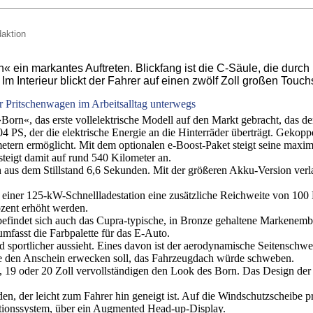
daktion
 ein markantes Auftreten. Blickfang ist die C-Säule, die durc
m Interieur blickt der Fahrer auf einen zwölf Zoll großen Touc
er Pritschenwagen im Arbeitsalltag unterwegs
n«, das erste vollelektrische Modell auf den Markt gebracht, das den S
 PS, der die elektrische Energie an die Hinterräder überträgt. Gekoppe
tern ermöglicht. Mit dem optionalen e-Boost-Paket steigt seine maxima
teigt damit auf rund 540 Kilometer an.
h aus dem Stillstand 6,6 Sekunden. Mit der größeren Akku-Version ver
 einer 125-kW-Schnellladestation eine zusätzliche Reichweite von 100 
ozent erhöht werden.
befindet sich auch das Cupra-typische, in Bronze gehaltene Markenemb
fasst die Farbpalette für das E-Auto.
 sportlicher aussieht. Eines davon ist der aerodynamische Seitenschwel
 die den Anschein erwecken soll, das Fahrzeugdach würde schweben.
, 19 oder 20 Zoll vervollständigen den Look des Born. Das Design der 
en, der leicht zum Fahrer hin geneigt ist. Auf die Windschutzscheibe p
tionssystem, über ein Augmented Head-up-Display.