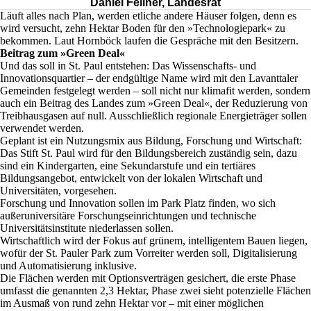
Daniel Fellner, Landesrat
Läuft alles nach Plan, werden etliche andere Häuser folgen, denn es
wird versucht, zehn Hektar Boden für den »Technologiepark« zu
bekommen. Laut Hornböck laufen die Gespräche mit den Besitzern.
Beitrag zum »Green Deal«
Und das soll in St. Paul entstehen: Das Wissenschafts- und
Innovationsquartier – der endgültige Name wird mit den Lavanttaler
Gemeinden festgelegt werden – soll nicht nur klimafit werden, sondern
auch ein Beitrag des Landes zum »Green Deal«, der Reduzierung von
Treibhausgasen auf null. Ausschließlich regionale Energieträger sollen
verwendet werden.
Geplant ist ein Nutzungsmix aus Bildung, Forschung und Wirtschaft:
Das Stift St. Paul wird für den Bildungsbereich zuständig sein, dazu
sind ein Kindergarten, eine Sekundarstufe und ein tertiäres
Bildungsangebot, entwickelt von der lokalen Wirtschaft und
Universitäten, vorgesehen.
Forschung und Innovation sollen im Park Platz finden, wo sich
außeruniversitäre Forschungseinrichtungen und technische
Universitätsinstitute niederlassen sollen.
Wirtschaftlich wird der Fokus auf grünem, intelligentem Bauen liegen,
wofür der St. Pauler Park zum Vorreiter werden soll, Digitalisierung
und Automatisierung inklusive.
Die Flächen werden mit Optionsverträgen gesichert, die erste Phase
umfasst die genannten 2,3 Hektar, Phase zwei sieht potenzielle Flächen
im Ausmaß von rund zehn Hektar vor – mit einer möglichen