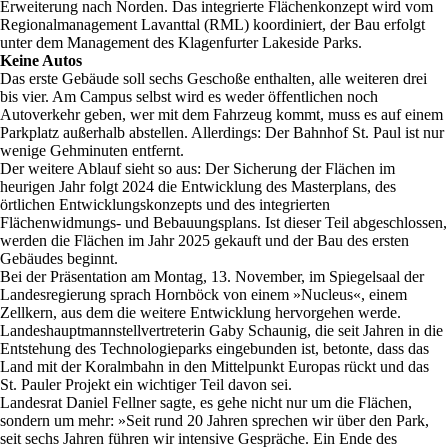
Erweiterung nach Norden. Das integrierte Flächenkonzept wird vom
Regionalmanagement Lavanttal (RML) koordiniert, der Bau erfolgt
unter dem Management des Klagenfurter Lakeside Parks.
Keine Autos
Das erste Gebäude soll sechs Geschoße enthalten, alle weiteren drei
bis vier. Am Campus selbst wird es weder öffentlichen noch
Autoverkehr geben, wer mit dem Fahrzeug kommt, muss es auf einem
Parkplatz außerhalb abstellen. Allerdings: Der Bahnhof St. Paul ist nur
wenige Gehminuten entfernt.
Der weitere Ablauf sieht so aus: Der Sicherung der Flächen im
heurigen Jahr folgt 2024 die Entwicklung des Masterplans, des
örtlichen Entwicklungskonzepts und des integrierten
Flächenwidmungs- und Bebauungsplans. Ist dieser Teil abgeschlossen,
werden die Flächen im Jahr 2025 gekauft und der Bau des ersten
Gebäudes beginnt.
Bei der Präsentation am Montag, 13. November, im Spiegelsaal der
Landesregierung sprach Hornböck von einem »Nucleus«, einem
Zellkern, aus dem die weitere Entwicklung hervorgehen werde.
Landeshauptmannstellvertreterin Gaby Schaunig, die seit Jahren in die
Entstehung des Technologieparks eingebunden ist, betonte, dass das
Land mit der Koralmbahn in den Mittelpunkt Europas rückt und das
St. Pauler Projekt ein wichtiger Teil davon sei.
Landesrat Daniel Fellner sagte, es gehe nicht nur um die Flächen,
sondern um mehr: »Seit rund 20 Jahren sprechen wir über den Park,
seit sechs Jahren führen wir intensive Gespräche. Ein Ende des