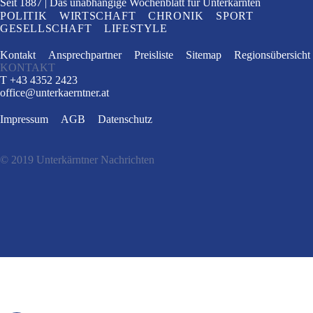
Seit 1887
Das unabhängige Wochenblatt
für Unterkärnten
POLITIK
WIRTSCHAFT
CHRONIK
SPORT
GESELLSCHAFT
LIFESTYLE
Kontakt
Ansprechpartner
Preisliste
Sitemap
Regionsübersicht
KONTAKT
T +43 4352 2423
office
@
unterkaerntner.at
Impressum
AGB
Datenschutz
© 2019 Unterkärntner Nachrichten