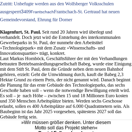
Zutritt: Unbefugte werden aus den Wolfsberger Volksschulen
ausgesperrt
3
409
Frantschach-St. Gertraud hat neuen
Frantschach
Gemeindevorstand, Ehrung für Dorner
Klagenfurt, St. Paul.
Seit rund 20 Jahren wird überlegt und
verhandelt. Doch jetzt wird die Entstehung des interkommunalen
Gewerbeparks in St. Paul, der nunmehr den Arbeitstitel
»Technologiepark« mit dem Zusatz »Wissenschafts- und
Innovationsquartier« trägt, konkret.
Laut Markus Hornböck, Geschäftsführer der mit den Verhandlungen
betrauten Betriebsansiedlungsgesellschaft Babeg, wurde eine Einigung
mit dem Stift St. Paul, dem die Gründe neben dem neuen Bahnhof
gehören, erzielt: Geht die Umwidmung durch, kauft die Babeg 2,3
Hektar Grund zu einem Preis, der nicht genannt wird. Danach beginnt
die Planung für das erste Gebäude des Technologieparks, das sechs
Geschoße haben soll – wenn die notwendige Bewilligung erteilt wird.
Es soll – je nach Höhe – zwischen 15 und 18 Millionen Euro kosten
und 350 Menschen Arbeitsplätze bieten. Werden sechs Geschosse
erlaubt, sollen es 400 Arbeitsplätze auf 6.000 Quadratmetern sein. Als
Baubeginn ist das Jahr 2025 vorgesehen, spätestens 2027 soll das
Gebäude fertig sein.
»Wir müssen größer denken. Unter diesem
Motto soll das Projekt stehen«