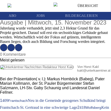
Mix aus Bildung, Forschung und Wirtschaft:
ÜBERSICHT
Beim Technologiepark St. Paul gibt es
Einigung mit Stift
ABO
JOBS
BILDERGALERIEN
Ausgabe | Mittwoch, 15. November 2023
Jahrelang wurde verhandelt, jetzt sind 2,3 Hektar Grund für das
Projekt gesichert. Darauf soll erst ein sechsstöckiges Gebäude gebaut
werden. Wirtschaftlich wird der Fokus auf grünem, intelligentem
Bauen liegen, doch auch Bildung und Forschung werden integriert.
0 Kommentare
Meist gelesen
Von Horst Kakl
kakl
@
unterkaerntner.at
Bei der Präsentation( v. l.): Markus Hornböck (Babeg), Pater
Marian Kollmann, der St. Pauler Bürgermeister Stefan
Salzmann, LH-Stv. Gaby Schaunig und Landesrat Daniel
Fellner.
1
409
Neu in die Gemeinde gezogenes Schulkind bringt
Frantschach
Frantschach-St. Gertraud in eine schwierige Lage
2
418
Kein
Wolfsberg