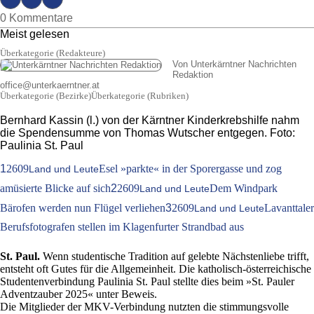
0 Kommentare
Meist gelesen
Überkategorie (Redakteure)
Von Unterkärntner Nachrichten
Redaktion
office
@
unterkaerntner.at
Überkategorie (Bezirke)Überkategorie (Rubriken)
Bernhard Kassin (l.) von der Kärntner Kinderkrebshilfe nahm
die Spendensumme von Thomas Wutscher entgegen. Foto:
Paulinia St. Paul
1
2609
Esel »parkte« in der Sporergasse und zog
Land und Leute
amüsierte Blicke auf sich
2
2609
Dem Windpark
Land und Leute
Bärofen werden nun Flügel verliehen
3
2609
Lavanttaler
Land und Leute
Berufsfotografen stellen im Klagenfurter Strandbad aus
St. Paul.
Wenn studentische Tradition auf gelebte Nächstenliebe trifft,
entsteht oft Gutes für die Allgemeinheit. Die katholisch-österreichische
Studentenverbindung Paulinia St. Paul stellte dies beim »St. Pauler
Adventzauber 2025« unter Beweis.
Die Mitglieder der MKV-Verbindung nutzten die stimmungsvolle