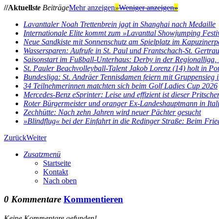
//Aktuell
ste
Beiträge
Mehr anzeigen
»
Weniger anzeigen
»
Lavanttaler Noah Trettenbrein jagt in Shanghai nach Medaille
Internationale Elite kommt zum »Lavanttal Showjumping Festi
Neue Sandkiste mit Sonnenschutz am Spielplatz im Kapuzinerp
Wassersparen: Aufrufe in St. Paul und Frantschach-St. Gertra
Saisonstart im Fußball-Unterhaus: Derby in der Regionalliga, E
St. Pauler Beachvolleyball-Talent Jakob Lorenz (14) holt in Por
Bundesliga: St. Andräer Tennisdamen feiern mit Gruppensieg im
34 Teilnehmerinnen matchten sich beim Golf Ladies Cup 2026
Mercedes-Benz eSprinter: Leise und effizient ist dieser Pritsch
Roter Bürgermeister und oranger Ex-Landeshauptmann in Ital
Zechhütte: Nach zehn Jahren wird neuer Pächter gesucht
»Blindflug« bei der Einfahrt in die Redinger Straße: Beim Fried
Zurück
Weiter
Zusatzmenü
Startseite
Kontakt
Nach oben
0 Kommentare
Kommentieren
Keine Kommentare gefunden!