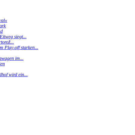
val«
ark
ud
itweg siegt...
torož...
 Play-off starken...
enwagen im...
ien
hof wird ein...