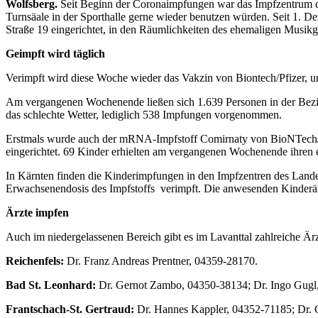
Wolfsberg.
Seit Beginn der Coronaimpfungen war das Impfzentrum de
Turnsäale in der Sporthalle gerne wieder benutzen würden. Seit 1. D
Straße 19 eingerichtet, in den Räumlichkeiten des ehemaligen Musikg
Geimpft wird täglich
Verimpft wird diese Woche wieder das Vakzin von Biontech/Pfizer, u
Am vergangenen Wochenende ließen sich 1.639 Personen in der Bezi
das schlechte Wetter, lediglich 538 Impfungen vorgenommen.
Erstmals wurde auch der mRNA-Impfstoff Comirnaty von BioNTech/Pfi
eingerichtet. 69 Kinder erhielten am vergangenen Wochenende ihren e
In Kärnten finden die Kinderimpfungen in den Impfzentren des Landes 
Erwachsenendosis des Impfstoffs verimpft. Die anwesenden Kinderärz
Ärzte impfen
Auch im niedergelassenen Bereich gibt es im Lavanttal zahlreiche Ärz
Reichenfels:
Dr. Franz Andreas Prentner, 04359-28170.
Bad St. Leonhard:
Dr. Gernot Zambo, 04350-38134; Dr. Ingo Gugl
Frantschach-St. Gertraud:
Dr. Hannes Kappler, 04352-71185; Dr. 