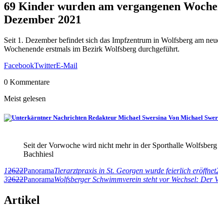
69 Kinder wurden am vergangenen Wochen
Dezember 2021
Seit 1. Dezember befindet sich das Impfzentrum in Wolfsberg am ne
Wochenende erstmals im Bezirk Wolfsberg durchgeführt.
Facebook
Twitter
E-Mail
0 Kommentare
Meist gelesen
Von Michael Swer
Seit der Vorwoche wird nicht mehr in der Sporthalle Wolfsbe
Bachhiesl
1
2622
Panorama
Tierarztpraxis in St. Georgen wurde feierlich eröffnet
3
2622
Panorama
Wolfsberger Schwimmverein steht vor Wechsel: Der Ve
Artikel