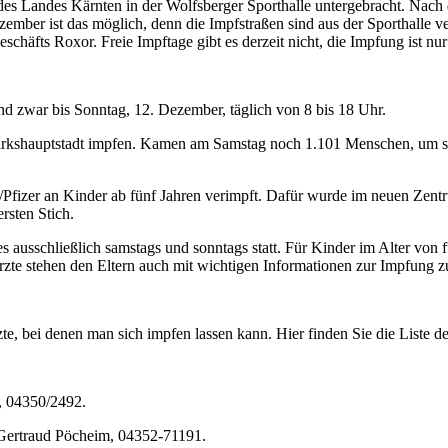
s Landes Kärnten in der Wolfsberger Sporthalle untergebracht. Nach d
ezember ist das möglich, denn die Impfstraßen sind aus der Sporthall
eschäfts Roxor. Freie Impftage gibt es derzeit nicht, die Impfung ist
nd zwar bis Sonntag, 12. Dezember, täglich von 8 bis 18 Uhr.
rkshauptstadt impfen. Kamen am Samstag noch 1.101 Menschen, um si
zer an Kinder ab fünf Jahren verimpft. Dafür wurde im neuen Zentru
rsten Stich.
ausschließlich samstags und sonntags statt. Für Kinder im Alter von fü
te stehen den Eltern auch mit wichtigen Informationen zur Impfung zu
te, bei denen man sich impfen lassen kann. Hier finden Sie die Liste de
, 04350/2492.
Gertraud Pöcheim, 04352-71191.