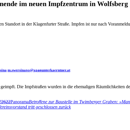
ende im neuen Impfzentrum in Wolfsberg 
uen Standort in der Klagenfurter Straße. Impfen ist nur nach Voranm
sina
m.swersina
@
unterkaerntner.at
no
spam
rg geimpft. Die Impfstraßen wurden in die ehemaligen Räumlichkeiten
2
2622
Panorama
Betroffene zur Baustelle im Twimberger Graben: »Man 
reinsvorstand tritt geschlossen zurück