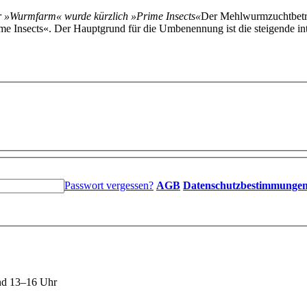
er »Wurmfarm« wurde kürzlich »Prime Insects«
Der Mehlwurmzuchtbetri
e Insects«. Der Hauptgrund für die Umbenennung ist die steigende int
Passwort vergessen?
AGB
Datenschutzbestimmunge
nd 13–16 Uhr