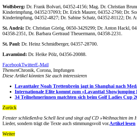
Wolfsberg:
Dr. Frank Bolvari, 04352-4156; Mag. Dr. Christian Bru
Kinderimpfung, 04352/37093; Dr. Erich Maurer, 04352-2760; Dr. Son
Kinderimpfung, 04352-4827; Dr. Sabine Schatz, 04352-81122; Dr. A
St. Andrä:
Dr. Christian Görög, 0650-3429299; Dr. Anton Hackl, 04
04358-2351, Dr. Barbara Gertraud Theuermann, 04358-2231.
St. Paul:
Dr. Heinz Schmidberger, 04357-28700.
Lavamünd:
Dr. Heike Pölz, 04356-20088.
Facebook
Twitter
E-Mail
Themen
Chronik, Corona, Impfungen
Diese Artikel könnten Sie auch interessieren
Lavanttaler Noah Trettenbrein jagt in Shanghai nach Meda
Internationale Elite kommt zum »Lavanttal Showjumping 
34 Teilnehmerinnen matchten sich beim Golf Ladies Cup 2
Zurück
Fenster schließen
Iva Schell liest und singt auf CD »Weihnachten im 
Lieder, sondern trägt die Texte auch stimmungsvoll vor.
Artikel lesen
Weiter