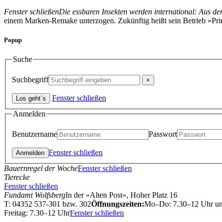
Fenster schließen
Die essbaren Insekten werden international: Aus d
einem Marken-Remake unterzogen. Zukünftig heißt sein Betrieb »Prim
Popup
Suche
Suchbegriff
Fenster schließen
Anmelden
Benutzername
Passwort
Fenster schließen
Bauernregel der Woche
Fenster schließen
Tierecke
Fenster schließen
Fundamt Wolfsberg
In der »Alten Post«, Hoher Platz 16
T: 04352 537-301 bzw. 302
Öffnungszeiten:
Mo–Do: 7.30–12 Uhr u
Freitag: 7.30–12 Uhr
Fenster schließen