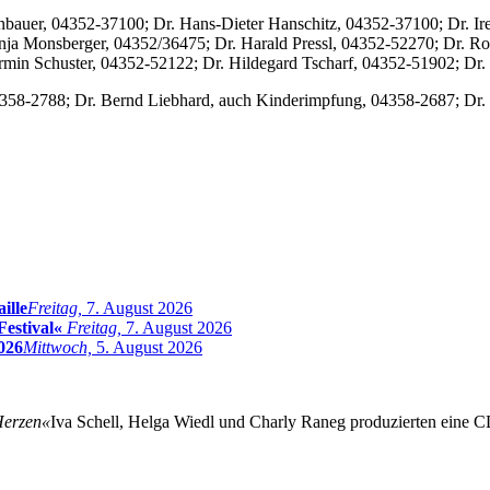
nnbauer, 04352-37100; Dr. Hans-Dieter Hanschitz, 04352-37100; Dr. I
ja Monsberger, 04352/36475; Dr. Harald Pressl, 04352-52270; Dr. Rol
rmin Schuster, 04352-52122; Dr. Hildegard Tscharf, 04352-51902; Dr
358-2788; Dr. Bernd Liebhard, auch Kinderimpfung, 04358-2687; Dr. 
ille
Freitag,
7. August 2026
Festival«
Freitag,
7. August 2026
026
Mittwoch,
5. August 2026
Herzen«
Iva Schell, Helga Wiedl und Charly Raneg produzierten eine CD