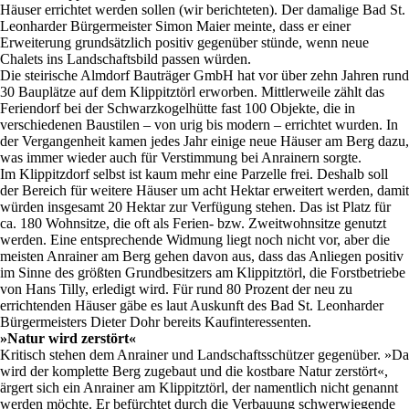
Häuser errichtet werden sollen (wir berichteten). Der damalige Bad St.
Leonharder Bürgermeister Simon Maier meinte, dass er einer
Erweiterung grundsätzlich positiv gegenüber stünde, wenn neue
Chalets ins Landschaftsbild passen würden.
Die steirische Almdorf Bauträger GmbH hat vor über zehn Jahren rund
30 Bauplätze auf dem Klippitztörl erworben. Mittlerweile zählt das
Feriendorf bei der Schwarzkogelhütte fast 100 Objekte, die in
verschiedenen Baustilen – von urig bis modern – errichtet wurden. In
der Vergangenheit kamen jedes Jahr einige neue Häuser am Berg dazu,
was immer wieder auch für Verstimmung bei Anrainern sorgte.
Im Klippitzdorf selbst ist kaum mehr eine Parzelle frei. Deshalb soll
der Bereich für weitere Häuser um acht Hektar erweitert werden, damit
würden insgesamt 20 Hektar zur Verfügung stehen. Das ist Platz für
ca. 180 Wohnsitze, die oft als Ferien- bzw. Zweitwohnsitze genutzt
werden. Eine entsprechende Widmung liegt noch nicht vor, aber die
meisten Anrainer am Berg gehen davon aus, dass das Anliegen positiv
im Sinne des größten Grundbesitzers am Klippitztörl, die Forstbetriebe
von Hans Tilly, erledigt wird. Für rund 80 Prozent der neu zu
errichtenden Häuser gäbe es laut Auskunft des Bad St. Leonharder
Bürgermeisters Dieter Dohr bereits Kaufinteressenten.
»Natur wird zerstört«
Kritisch stehen dem Anrainer und Landschaftsschützer gegenüber. »Da
wird der komplette Berg zugebaut und die kostbare Natur zerstört«,
ärgert sich ein Anrainer am Klippitztörl, der namentlich nicht genannt
werden möchte. Er befürchtet durch die Verbauung schwerwiegende