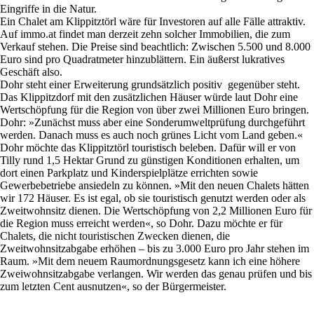
Eingriffe in die Natur.
Ein Chalet am Klippitztörl wäre für Investoren auf alle Fälle attraktiv.
Auf immo.at findet man derzeit zehn solcher Immobilien, die zum
Verkauf stehen. Die Preise sind beachtlich: Zwischen 5.500 und 8.000
Euro sind pro Quadratmeter hinzublättern. Ein äußerst lukratives
Geschäft also.
Dohr steht einer Erweiterung grundsätzlich positiv gegenüber steht.
Das Klippitzdorf mit den zusätzlichen Häuser würde laut Dohr eine
Wertschöpfung für die Region von über zwei Millionen Euro bringen.
Dohr: »Zunächst muss aber eine Sonderumweltprüfung durchgeführt
werden. Danach muss es auch noch grünes Licht vom Land geben.«
Dohr möchte das Klippitztörl touristisch beleben. Dafür will er von
Tilly rund 1,5 Hektar Grund zu günstigen Konditionen erhalten, um
dort einen Parkplatz und Kinderspielplätze errichten sowie
Gewerbebetriebe ansiedeln zu können. »Mit den neuen Chalets hätten
wir 172 Häuser. Es ist egal, ob sie touristisch genutzt werden oder als
Zweitwohnsitz dienen. Die Wertschöpfung von 2,2 Millionen Euro für
die Region muss erreicht werden«, so Dohr. Dazu möchte er für
Chalets, die nicht touristischen Zwecken dienen, die
Zweitwohnsitzabgabe erhöhen – bis zu 3.000 Euro pro Jahr stehen im
Raum. »Mit dem neuem Raumordnungsgesetz kann ich eine höhere
Zweiwohnsitzabgabe verlangen. Wir werden das genau prüfen und bis
zum letzten Cent ausnutzen«, so der Bürgermeister.