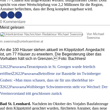
von 77 Chalets soll umgewidmet werden. Bürgermeister Dieter Dohr
spricht von einer Wertschöpfung von 2,2 Millionen für die Region,
Anrainer befürchten, dass der Berg komplett zugebaut wird.
0 Kommentare
Meist gelesen
Von Michael
Swersina
m.swersina
@
unterkaerntner.at
An die 100 Häuser stehen aktuell im Klippitzdorf. Angedacht
ist, um 77 Häuser zu erweitern. Die Begeisterung über das
Vorhaben hält sich in Grenzen. Foto: Bachhiesl
1
2622
Tierarztpraxis in St. Georgen wurde feierlich
Panorama
eröffnet
2
2622
Betroffene zur Baustelle im Twimberger
Panorama
Graben: »Man muss schauen, dass sie für uns überlebbar ist«
3
2622
Wolfsberger Schwimmverein steht vor Wechsel: Der
Panorama
Vereinsvorstand tritt geschlossen zurück
Bad St. Leonhard.
Nachdem im Oktober des Vorjahrs Baufahrzeuge
auf dem Klippitztörl gesichtet wurden, fürchteten Anrainer, dass neue