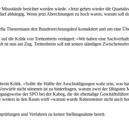
r Missstände berichtet werden würde. »Jetzt gehen wieder die Quartals
edarf abhängig. Wenn jetzt Abrechnungen zu hoch waren, warum soll da
abella Theuermann den Bundesrechnungshof kontaktiert und um eine Ü
f die Kritik von Trettenbrein verärgert: »Wir haben eine Sachverhaltsd
ft ist nun am Zug. Trettenbrein soll mit seinen ständigen Zwischenrufen 
rein Kritik. »Sollte die Hälfte der Anschuldigungen wahr sein, was h
Vorwürfe nicht stimmen ist zu hinterfragen, warum zwei der fähigsten Mi
Vorgangsweise der SPÖ bei der Kabeg, die die ehemalige Geschäftsführe
r weiters in den Raum wirft »warum wurde Rabensteiner nicht auch beu
rprüfungen und Verfahren zu keiner Stellungnahme bereit.