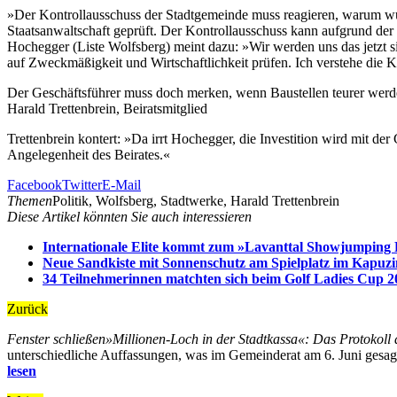
»Der Kontrollausschuss der Stadtgemeinde muss reagieren, warum wur
Staatsanwaltschaft geprüft. Der Kontrollausschuss kann aufgrund der
Hochegger (Liste Wolfsberg) meint dazu: »Wir werden uns das jetzt 
auf Zweckmäßigkeit und Wirtschaftlichkeit prüfen. Ich verstehe die Kr
Der Geschäftsführer muss doch merken, wenn Baustellen teurer werde
Harald Trettenbrein, Beiratsmitglied
Trettenbrein kontert: »Da irrt Hochegger, die Investition wird mit 
Angelegenheit des Beirates.«
Facebook
Twitter
E-Mail
Themen
Politik, Wolfsberg, Stadtwerke, Harald Trettenbrein
Diese Artikel könnten Sie auch interessieren
Internationale Elite kommt zum »Lavanttal Showjumping 
Neue Sandkiste mit Sonnenschutz am Spielplatz im Kapuz
34 Teilnehmerinnen matchten sich beim Golf Ladies Cup 2
Zurück
Fenster schließen
»Millionen-Loch in der Stadtkassa«: Das Protokoll 
unterschiedliche Auffassungen, was im Gemeinderat am 6. Juni gesagt 
lesen