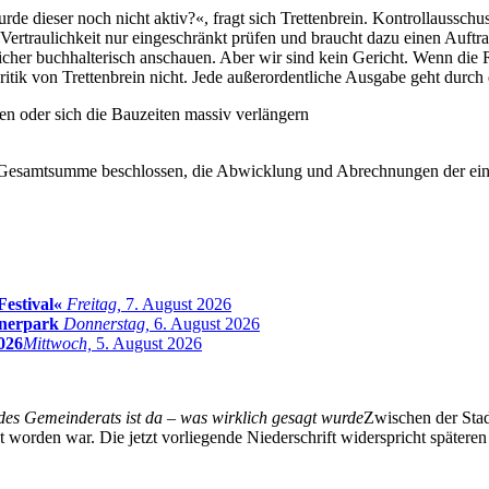
de dieser noch nicht aktiv?«, fragt sich Trettenbrein. Kontrollaussc
 Vertraulichkeit nur eingeschränkt prüfen und braucht dazu einen Auf
sicher buchhalterisch anschauen. Aber wir sind kein Gericht. Wenn di
itik von Trettenbrein nicht. Jede außerordentliche Ausgabe geht durch d
n oder sich die Bauzeiten massiv verlängern
der Gesamtsumme beschlossen, die Abwicklung und Abrechnungen der einz
Festival«
Freitag,
7. August 2026
inerpark
Donnerstag,
6. August 2026
026
Mittwoch,
5. August 2026
des Gemeinderats ist da – was wirklich gesagt wurde
Zwischen der Stad
worden war. Die jetzt vorliegende Niederschrift widerspricht späteren