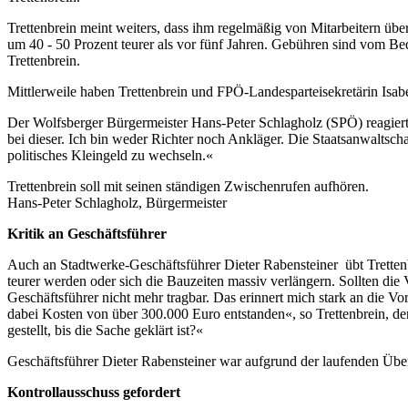
Trettenbrein meint weiters, dass ihm regelmäßig von Mitarbeitern übe
um 40 - 50 Prozent teurer als vor fünf Jahren. Gebühren sind vom B
Trettenbrein.
Mittlerweile haben Trettenbrein und FPÖ-Landesparteisekretärin Is
Der Wolfsberger Bürgermeister Hans-Peter Schlagholz (SPÖ) reagiert au
bei dieser. Ich bin weder Richter noch Ankläger. Die Staatsanwaltscha
politisches Kleingeld zu wechseln.«
Trettenbrein soll mit seinen ständigen Zwischenrufen aufhören.
Hans-Peter Schlagholz, Bürgermeister
Kritik an Geschäftsführer
Auch an Stadtwerke-Geschäftsführer Dieter Rabensteiner übt Trettenb
teurer werden oder sich die Bauzeiten massiv verlängern. Sollten die 
Geschäftsführer nicht mehr tragbar. Das erinnert mich stark an die 
dabei Kosten von über 300.000 Euro entstanden«, so Trettenbrein, de
gestellt, bis die Sache geklärt ist?«
Geschäftsführer Dieter Rabensteiner war aufgrund der laufenden Übe
Kontrollausschuss gefordert