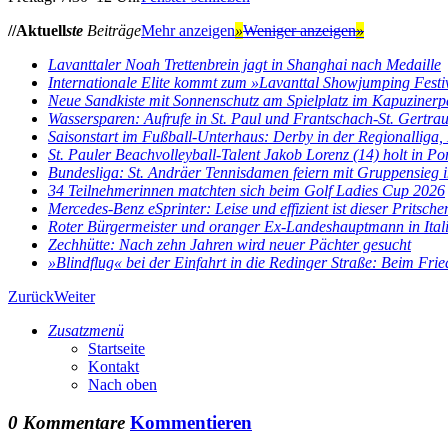
//Aktuell
ste
Beiträge
Mehr anzeigen
»
Weniger anzeigen
»
Lavanttaler Noah Trettenbrein jagt in Shanghai nach Medaille
Internationale Elite kommt zum »Lavanttal Showjumping Festi
Neue Sandkiste mit Sonnenschutz am Spielplatz im Kapuzinerp
Wassersparen: Aufrufe in St. Paul und Frantschach-St. Gertra
Saisonstart im Fußball-Unterhaus: Derby in der Regionalliga, E
St. Pauler Beachvolleyball-Talent Jakob Lorenz (14) holt in Por
Bundesliga: St. Andräer Tennisdamen feiern mit Gruppensieg im
34 Teilnehmerinnen matchten sich beim Golf Ladies Cup 2026
Mercedes-Benz eSprinter: Leise und effizient ist dieser Pritsch
Roter Bürgermeister und oranger Ex-Landeshauptmann in Ital
Zechhütte: Nach zehn Jahren wird neuer Pächter gesucht
»Blindflug« bei der Einfahrt in die Redinger Straße: Beim Fried
Zurück
Weiter
Zusatzmenü
Startseite
Kontakt
Nach oben
0 Kommentare
Kommentieren