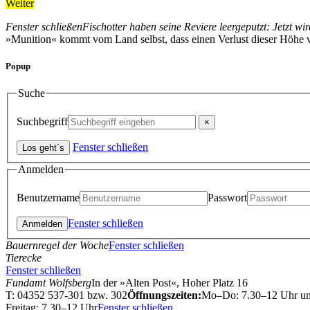
Weiter
Fenster schließen
Fischotter haben seine Reviere leergeputzt: Jetzt 
»Munition« kommt vom Land selbst, dass einen Verlust dieser Höhe von
Popup
Suche
Suchbegriff
Fenster schließen
Anmelden
Benutzername
Passwort
Fenster schließen
Bauernregel der Woche
Fenster schließen
Tierecke
Fenster schließen
Fundamt Wolfsberg
In der »Alten Post«, Hoher Platz 16
T: 04352 537-301 bzw. 302
Öffnungszeiten:
Mo–Do: 7.30–12 Uhr u
Freitag: 7.30–12 Uhr
Fenster schließen