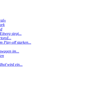
val«
ark
ud
itweg siegt...
torož...
 Play-off starken...
enwagen im...
ien
hof wird ein...