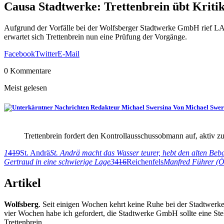
Causa Stadtwerke: Trettenbrein übt Kriti
Aufgrund der Vorfälle bei der Wolfsberger Stadtwerke GmbH rief LA
erwartet sich Trettenbrein nun eine Prüfung der Vorgänge.
Facebook
Twitter
E-Mail
0 Kommentare
Meist gelesen
Von Michael Swer
Trettenbrein fordert den Kontrollausschussobmann auf, aktiv 
1
419
St. Andrä
St. Andrä macht das Wasser teurer, hebt den alten Beb
Gertraud in eine schwierige Lage
3
416
Reichenfels
Manfred Führer (ÖV
Artikel
Wolfsberg
. Seit einigen Wochen kehrt keine Ruhe bei der Stadtwerke
vier Wochen habe ich gefordert, die Stadtwerke GmbH sollte eine S
Trettenbrein.