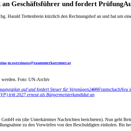
k an Geschäftsführer und fordert Prüfung
Au
bg. Harald Trettenbrein kürzlich den Rechnungshof an und bat um ei
sina
m.swersina
@
unterkaerntner.at
no
spam
zu werden. Foto: UN-Archiv
auungsplan auf und fordert Steuer für Vergnügen
2
409
Frantschach
Neu i
P) tritt 2027 erneut als Bürgermeisterkandidat an
 GmbH ein (die Unterkärntner Nachrichten berichteten). Nun geht Beira
tellungnahme zu den Vorwürfen von den Beschuldigten einholen. Bis h