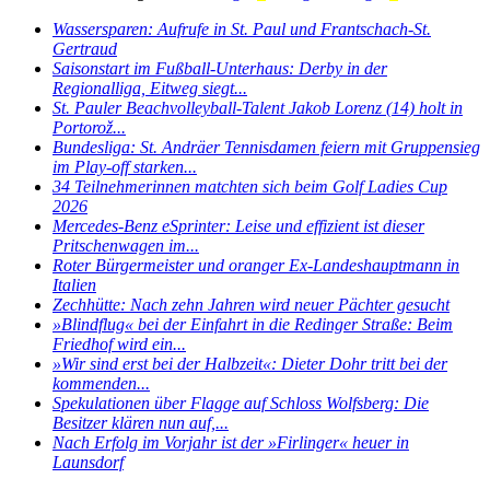
Wassersparen: Aufrufe in St. Paul und Frantschach-St.
Gertraud
Saisonstart im Fußball-Unterhaus: Derby in der
Regionalliga, Eitweg siegt...
St. Pauler Beachvolleyball-Talent Jakob Lorenz (14) holt in
Portorož...
Bundesliga: St. Andräer Tennisdamen feiern mit Gruppensieg
im Play-off starken...
34 Teilnehmerinnen matchten sich beim Golf Ladies Cup
2026
Mercedes-Benz eSprinter: Leise und effizient ist dieser
Pritschenwagen im...
Roter Bürgermeister und oranger Ex-Landeshauptmann in
Italien
Zechhütte: Nach zehn Jahren wird neuer Pächter gesucht
»Blindflug« bei der Einfahrt in die Redinger Straße: Beim
Friedhof wird ein...
»Wir sind erst bei der Halbzeit«: Dieter Dohr tritt bei der
kommenden...
Spekulationen über Flagge auf Schloss Wolfsberg: Die
Besitzer klären nun auf,...
Nach Erfolg im Vorjahr ist der »Firlinger« heuer in
Launsdorf