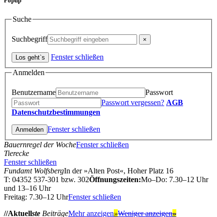
Popup
Suche
Suchbegriff
Fenster schließen
Anmelden
Benutzername
Passwort
Passwort vergessen?
AGB
Datenschutzbestimmungen
Fenster schließen
Bauernregel der Woche
Fenster schließen
Tierecke
Fenster schließen
Fundamt Wolfsberg
In der »Alten Post«, Hoher Platz 16
T: 04352 537-301 bzw. 302
Öffnungszeiten:
Mo–Do: 7.30–12 Uhr
und 13–16 Uhr
Freitag: 7.30–12 Uhr
Fenster schließen
//Aktuell
ste
Beiträge
Mehr anzeigen
»
Weniger anzeigen
»