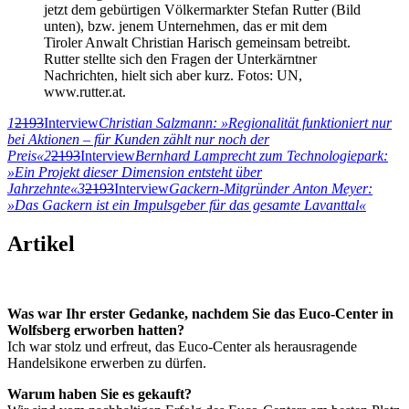
jetzt dem gebürtigen Völkermarkter Stefan Rutter (Bild
unten), bzw. jenem Unternehmen, das er mit dem
Tiroler Anwalt Christian Harisch gemeinsam betreibt.
Rutter stellte sich den Fragen der Unterkärntner
Nachrichten, hielt sich aber kurz. Fotos: UN,
www.rutter.at.
1
2193
Interview
Christian Salzmann: »Regionalität funktioniert nur
bei Aktionen – für Kunden zählt nur noch der
Preis«
2
2193
Interview
Bernhard Lamprecht zum Technologiepark:
»Ein Projekt dieser Dimension entsteht über
Jahrzehnte«
3
2193
Interview
Gackern-Mitgründer Anton Meyer:
»Das Gackern ist ein Impulsgeber für das gesamte Lavanttal«
Artikel
Was war Ihr erster Gedanke, nachdem Sie das Euco-Center in
Wolfsberg erworben hatten?
Ich war stolz und erfreut, das Euco-Center als herausragende
Handelsikone erwerben zu dürfen.
Warum haben Sie es gekauft?