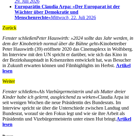
29. Juli 2026
Europarätin Claudia Arpa: »Der Europarat ist der
Wächter über Demokratie und
Menschenrechte«
Mittwoch,
22. Juli 2026
Zurück
Fenster schließen
Peter Hauswirth: »2024 sollte das Jahr werden, in
dem der Kinobetrieb normal über die Bühne geht«
Kinobetreiber
Peter Hauswirth (39) eröffnete 2020 das Cinemaplexx in Wolfsberg.
Im Interview mit den UN spricht er darüber, wie sich das Kino in
der Bezirkshauptstadt in Krisenzeiten entwickelt hat, was Besucher
in Zukunft erwarten können und Filmhighlights im Herbst.
Artikel
lesen
Weiter
Fenster schließen
»Als Vizebürgermeisterin und als Mutter dreier
Kinder habe ich gelernt, ausgleichend zu wirken«
Claudia Arpa ist
seit wenigen Wochen die neue Präsidentin des Bundesrats. Im
Interview spricht sie über die Unterschiede zwischen Landtag und
Bundesrat, worauf sie den Fokus legt und wie sie ihre Arbeit als
Präsidentin und Vizebürgermeisterin unter einen Hut bringt.
Artikel
lesen