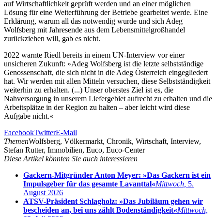
auf Wirtschaftlichkeit geprüft werden und an einer möglichen
Lösung für eine Weiterführung der Betriebe gearbeitet werde. Eine
Erklärung, warum all das notwendig wurde und sich Adeg
Wolfsberg mit Jahresende aus dem Lebensmittelgroßhandel
zurückziehen will, gab es nicht.
2022 warnte Riedl bereits in einem UN-Interview vor einer
unsicheren Zukunft: »Adeg Wolfsberg ist die letzte selbstständige
Genossenschaft, die sich nicht in die Adeg Österreich eingegliedert
hat. Wir werden mit allen Mitteln versuchen, diese Selbstständigkeit
weiterhin zu erhalten. (...) Unser oberstes Ziel ist es, die
Nahversorgung in unserem Liefergebiet aufrecht zu erhalten und die
Arbeitsplätze in der Region zu halten – aber leicht wird diese
Aufgabe nicht.«
Facebook
Twitter
E-Mail
Themen
Wolfsberg, Völkermarkt, Chronik, Wirtschaft, Interview,
Stefan Rutter, Immobilien, Euco, Euco-Center
Diese Artikel könnten Sie auch interessieren
Gackern-Mitgründer Anton Meyer: »Das Gackern ist ein
Impulsgeber für das gesamte Lavanttal«
Mittwoch,
5.
August 2026
ATSV-Präsident Schlagholz: »Das Jubiläum gehen wir
bescheiden an, bei uns zählt Bodenständigkeit«
Mittwoch,