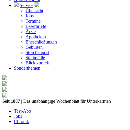
Service
Übersicht
Jobs
Termine
Leserbriefe
Ärzte
Apotheken
Eheschließungen
Geburten
Storchenpost
Sterbefälle
Blick zurück
Sonderthemen
Seit 1887
| Das unabhängige Wochenblatt für Unterkärnten
Test-Abo
Jobs
Chronik