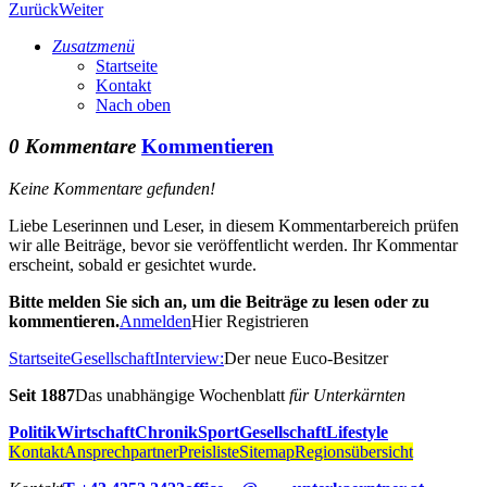
Zurück
Weiter
Zusatzmenü
Startseite
Kontakt
Nach oben
0 Kommentare
Kommentieren
Keine Kommentare gefunden!
Liebe Leserinnen und Leser, in diesem Kommentarbereich prüfen
wir alle Beiträge, bevor sie veröffentlicht werden. Ihr Kommentar
erscheint, sobald er gesichtet wurde.
Bitte melden Sie sich an, um die Beiträge zu lesen oder zu
kommentieren.
Anmelden
Hier Registrieren
Startseite
Gesellschaft
Interview:
Der neue Euco-Besitzer
Seit 1887
Das unabhängige Wochenblatt
für Unterkärnten
Politik
Wirtschaft
Chronik
Sport
Gesellschaft
Lifestyle
Kontakt
Ansprechpartner
Preisliste
Sitemap
Regionsübersicht