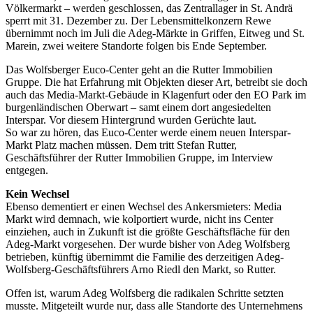
Völkermarkt – werden geschlossen, das Zentrallager in St. Andrä
sperrt mit 31. Dezember zu. Der Lebensmittelkonzern Rewe
übernimmt noch im Juli die Adeg-Märkte in Griffen, Eitweg und St.
Marein, zwei weitere Standorte folgen bis Ende September.
Das Wolfsberger Euco-Center geht an die Rutter Immobilien
Gruppe. Die hat Erfahrung mit Objekten dieser Art, betreibt sie doch
auch das Media-Markt-Gebäude in Klagenfurt oder den EO Park im
burgenländischen Oberwart – samt einem dort angesiedelten
Interspar. Vor diesem Hintergrund wurden Gerüchte laut.
So war zu hören, das Euco-Center werde einem neuen Interspar-
Markt Platz machen müssen. Dem tritt Stefan Rutter,
Geschäftsführer der Rutter Immobilien Gruppe, im Interview
entgegen.
Kein Wechsel
Ebenso dementiert er einen Wechsel des Ankersmieters: Media
Markt wird demnach, wie kolportiert wurde, nicht ins Center
einziehen, auch in Zukunft ist die größte Geschäftsfläche für den
Adeg-Markt vorgesehen. Der wurde bisher von Adeg Wolfsberg
betrieben, künftig übernimmt die Familie des derzeitigen Adeg-
Wolfsberg-Geschäftsführers Arno Riedl den Markt, so Rutter.
Offen ist, warum Adeg Wolfsberg die radikalen Schritte setzten
musste. Mitgeteilt wurde nur, dass alle Standorte des Unternehmens